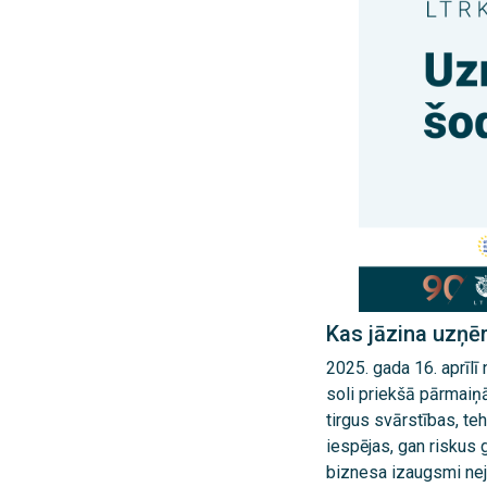
Kas jāzina uzņēm
2025. gada 16. aprīlī
soli priekšā pārmai
tirgus svārstības, teh
iespējas, gan riskus
biznesa izaugsmi neja