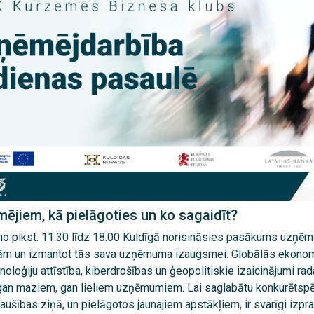
ējiem, kā pielāgoties un ko sagaidīt?
 no plkst. 11.30 līdz 18.00 Kuldīgā norisināsies pasākums uzņēm
ņām un izmantot tās sava uzņēmuma izaugsmei. Globālās ekonomi
noloģiju attīstība, kiberdrošības un ģeopolitiskie izaicinājumi ra
 gan maziem, gan lieliem uzņēmumiem. Lai saglabātu konkurētspē
ušības ziņā, un pielāgotos jaunajiem apstākļiem, ir svarīgi izpras