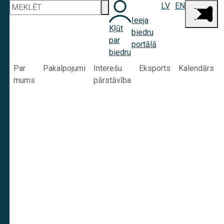
LV
EN
Ieeja
Kļūt
biedru
par
portālā
biedru
Par
Pakalpojumi
Interešu
Eksports
Kalendārs
mums
pārstāvība