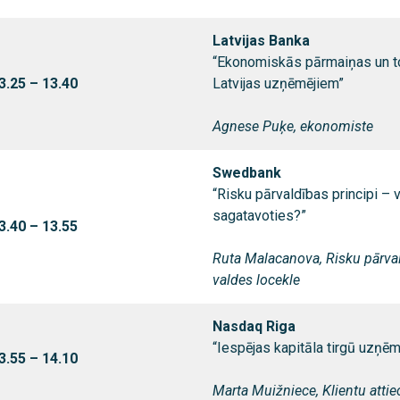
Latvijas Banka
“Ekonomiskās pārmaiņas un t
3.25 – 13.40
Latvijas uzņēmējiem”
Agnese Puķe, ekonomiste
Swedbank
“Risku pārvaldības principi – 
sagatavoties?”
3.40 – 13.55
Ruta Malacanova, Risku pārval
valdes locekle
Nasdaq Riga
“Iespējas kapitāla tirgū uzņ
3.55 – 14.10
Marta Muižniece, Klientu attie