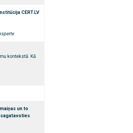
nstitūcija
CERT.LV
ksperte
umu kontekstā: Kā
maiņas un to
 sagatavoties