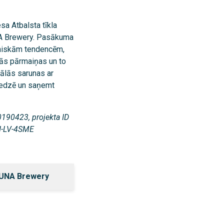
sa Atbalsta tīkla
NA Brewery. Pasākuma
omiskām tendencēm,
kās pārmaiņas un to
uālās sarunas
ar
redzē un saņemt
0190423, projekta ID
N-LV-4SME
DUNA Brewery