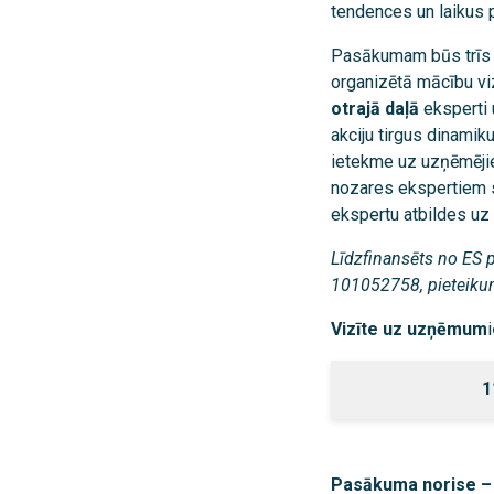
tendences un laikus p
Pasākumam būs trīs
organizētā mācību v
otrajā daļā
eksperti
akciju tirgus dinami
ietekme uz uzņēmēji
nozares ekspertiem s
ekspertu atbildes uz
Līdzfinansēts no ES 
101052758, pieteik
Vizīte uz uzņēmum
i
1
Pasākuma norise – 