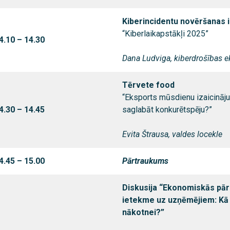
Kiberincidentu novēršanas i
“Kiberlaikapstākļi 2025”
4.10 – 14.30
Dana Ludviga, kiberdrošības e
Tērvete food
“Eksports mūsdienu izaicināj
4.30 – 14.45
saglabāt konkurētspēju?”
Evita Štrausa, valdes locekle
4.45 – 15.00
Pārtraukums
Diskusija “Ekonomiskās pār
ietekme uz uzņēmējiem: Kā
nākotnei?”