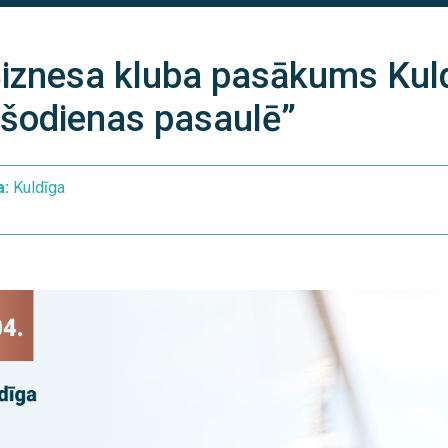
iznesa kluba pasākums Kul
šodienas pasaulē”
a:
Kuldīga