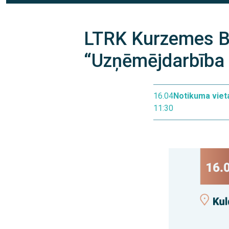
LTRK Kurzemes B
“Uzņēmējdarbība 
16.04
Notikuma viet
11:30