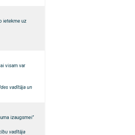
o ietekme uz
vai visam var
des vadītāja un
ēmuma izaugsmei”
cību vadītāja