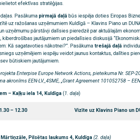
ielietot efektīvas stratēģijas.
 daļas. Pasākuma
pirmajā daļā
būs iespēja doties Eiropas Bizne
izītē uz ražošanas uzņēmumiem Kuldīgā – Klavins Piano un DU
 un uzņēmumu pārstāvji dalīsies pieredzē par aktuālajām ekon
ku, kiberdrošības jautājumiem un piedalīsies diskusijā “Ekonomis
em: Kā sagatavoties nākotnei?”. Pasākuma
trešajā daļā
individ
niegs uzņēmējiem iespēju veidot jaunus kontaktus, dalīties pie
 sev būtiskiem jautājumiem.
projekta Enterpise Europe Network Actions, pieteikuma Nr. SEP-2
uma akronīms EEN-LV_4SME, „Grant Agreement 101052758 – EE
em – Kaļķu iela 14, Kuldīga
(
1. daļa
)
1.30 – 12.30
Vizīte uz
Klavins Piano un 
Mārtiņzāle, Pilsētas laukums 4, Kuldīga
(2. daļa)