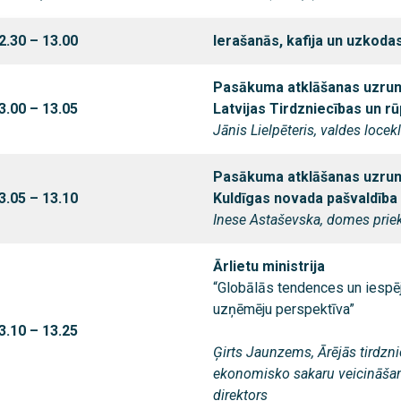
2.30 – 13.00
Ierašanās, kafija un uzkoda
Pasākuma atklāšanas uzru
3.00 – 13.05
Latvijas Tirdzniecības un r
Jānis Lielpēteris, valdes locekl
Pasākuma atklāšanas uzru
3.05 – 13.10
Kuldīgas novada pašvaldība
Inese Astaševska, domes prie
Ārlietu ministrija
“Globālās tendences un iespēj
uzņēmēju perspektīva”
3.10 – 13.25
Ģirts Jaunzems, Ārējās tirdzni
ekonomisko sakaru veicināša
direktors