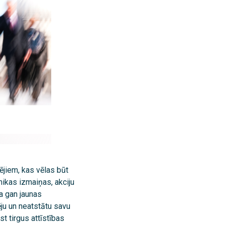
ējiem, kas vēlas būt
kas izmaiņas, akciju
da gan jaunas
ju un neatstātu savu
t tirgus attīstības