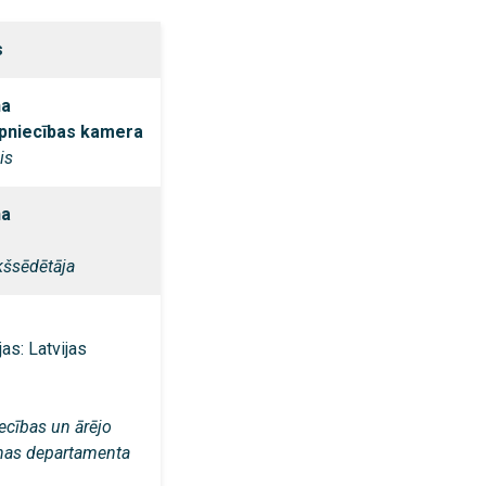
s
na
ūpniecības kamera
is
na
kšsēdētāja
as: Latvijas
ecības un ārējo
nas departamenta