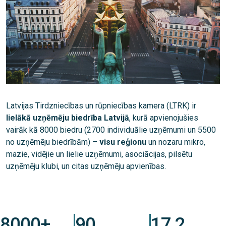
Latvijas Tirdzniecības un rūpniecības kamera (LTRK) ir
lielākā uzņēmēju biedrība Latvijā
, kurā apvienojušies
vairāk kā 8000 biedru (2700 individuālie uzņēmumi un 5500
no uzņēmēju biedrībām) –
visu reģionu
un nozaru mikro,
mazie, vidējie un lielie uzņēmumi, asociācijas, pilsētu
uzņēmēju klubi, un citas uzņēmēju apvienības.
8000+
90
17,2