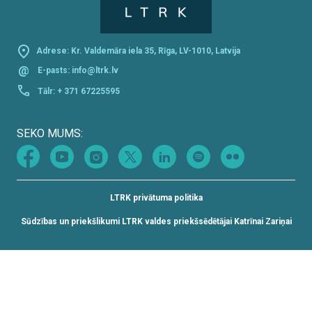
Adrese: Kr. Valdemāra iela 35, Rīga, LV-1010, Latvija
@
E-pasts:
info@ltrk.lv
Tālr:
+ 371 67225595
SEKO MUMS:
LTRK privātuma politika
Sūdzības un priekšlikumi LTRK valdes priekšsēdētājai Katrīnai Zariņai