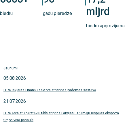
mljrd
biedru
gadu pieredze
biedru apgrozījums
Jaunumi
05.08.2026
LTRK iekļauta Finanšu sektora attīstības padomes sastāvā
21.07.2026
LTRK ārvalstu pārstāvju tīkls stiprina Latvijas uzņēmēju iespējas eksporta
tirgos visā pasaulē