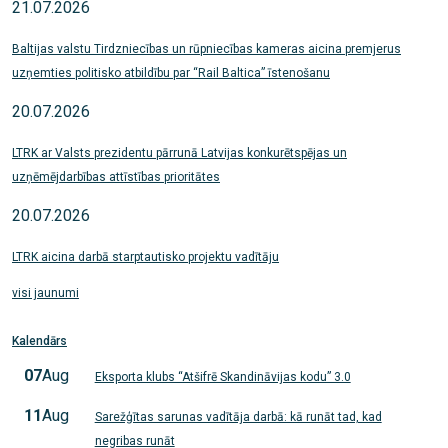
21.07.2026
Baltijas valstu Tirdzniecības un rūpniecības kameras aicina premjerus
uzņemties politisko atbildību par “Rail Baltica” īstenošanu
20.07.2026
LTRK ar Valsts prezidentu pārrunā Latvijas konkurētspējas un
uzņēmējdarbības attīstības prioritātes
20.07.2026
LTRK aicina darbā starptautisko projektu vadītāju
visi jaunumi
Kalendārs
07
Aug
Eksporta klubs “Atšifrē Skandināvijas kodu” 3.0
11
Aug
Sarežģītas sarunas vadītāja darbā: kā runāt tad, kad
negribas runāt