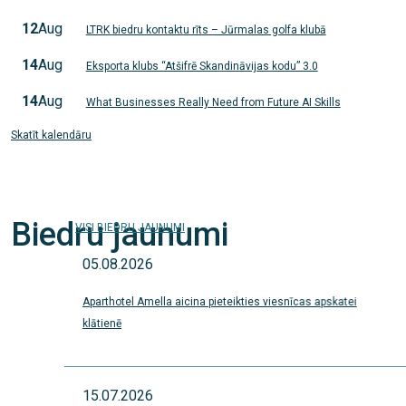
12
Aug
LTRK biedru kontaktu rīts – Jūrmalas golfa klubā
14
Aug
Eksporta klubs “Atšifrē Skandināvijas kodu” 3.0
14
Aug
What Businesses Really Need from Future AI Skills
Skatīt kalendāru
Biedru jaunumi
VISI BIEDRU JAUNUMI
05.08.2026
Aparthotel Amella aicina pieteikties viesnīcas apskatei
klātienē
15.07.2026