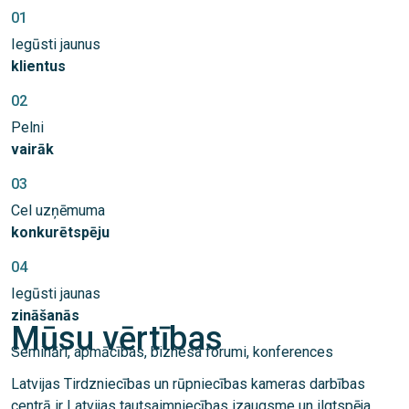
01
Iegūsti jaunus
klientus
02
Pelni
vairāk
03
Cel uzņēmuma
konkurētspēju
04
Iegūsti jaunas
zināšanās
Mūsu vērtības
Semināri, apmācības, biznesa forumi, konferences
Latvijas Tirdzniecības un rūpniecības kameras darbības
centrā ir Latvijas tautsaimniecības izaugsme un ilgtspēja.