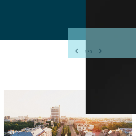
1
/
3