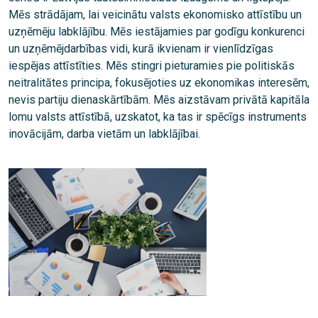
Mēs strādājam, lai veicinātu valsts ekonomisko attīstību un
uzņēmēju labklājību. Mēs iestājamies par godīgu konkurenci
un uzņēmējdarbības vidi, kurā ikvienam ir vienlīdzīgas
iespējas attīstīties. Mēs stingri pieturamies pie politiskās
neitralitātes principa, fokusējoties uz ekonomikas interesēm,
nevis partiju dienaskārtībām. Mēs aizstāvam privātā kapitāla
lomu valsts attīstībā, uzskatot, ka tas ir spēcīgs instruments
inovācijām, darba vietām un labklājībai.