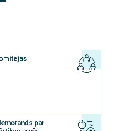
omitejas
emorands par