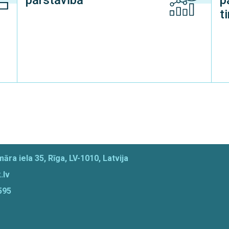
pārstāvībā
p
t
āra iela 35, Rīga, LV-1010, Latvija
.lv
595