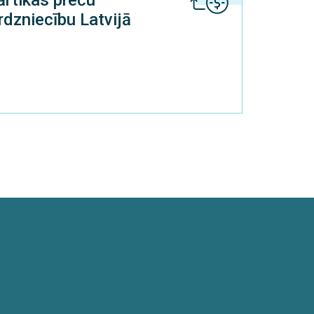
ārtikas preču
irdzniecību Latvijā