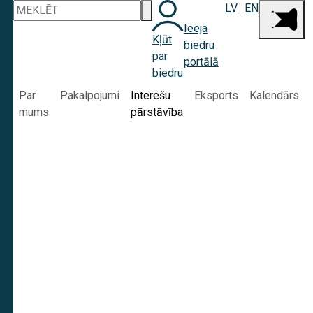
LV
EN
Ieeja
Kļūt
biedru
par
portālā
biedru
Par
Pakalpojumi
Interešu
Eksports
Kalendārs
mums
pārstāvība