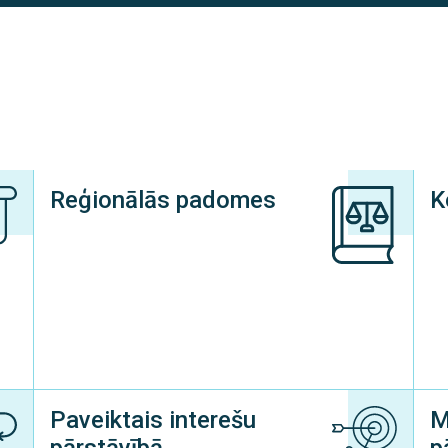
Reģionālās padomes
K
Paveiktais interešu
M