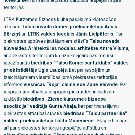
noteikumiem un saimnieciskās darbības iespējām šajās
teritorijās.
LTRK Kurzemes Biznesa kluba pasākumā klātesošos
uzrunās
Talsu novada domes priekšsēdētājs Ansis
Bērziņš
un
LTRK valdes loceklis Jānis Lielpēteris
. Par
piekrastes apbūves jautājumiem stāstīs
Talsu novada
būvvaldes Arhitektūras nodaļas arhitekte Antra Viļuma
,
ar piekrastes teritorijām kā uzņēmējdarbības resursu
iepazīstinās
biedrības “Talsu Komersantu klubs” valdes
priekšsēdētājs Uģis Lauzējs
, bet par iespējām un
izaicinājumiem viesmīlības jomā piekrastes teritorijās
informēs
viesnīcas “Roja” saimniece Zane Vaivode
. Par
iespējamām atbalsta iespējām piekrastes iniciatīvām
izklāstīs
biedrības „Ziemeļkurzemes biznesa
asociācija” vadītāja Gunta Abaja
, bet par finansējumu
piekrastes attīstībai stāstīs
biedrības “Talsu partnerība”
valdes priekšsēdētāja Lolita Muceniece
. Eksperti runās
arī par piekrastes teritoriju ilgtspējīgu attīstību un