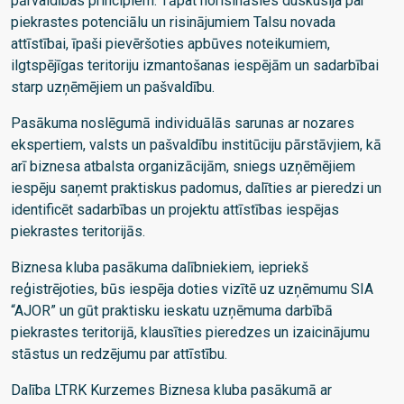
pārvaldības principiem. Tāpat norisināsies duskusija par
piekrastes potenciālu un risinājumiem Talsu novada
attīstībai, īpaši pievēršoties apbūves noteikumiem,
ilgtspējīgas teritoriju izmantošanas iespējām un sadarbībai
starp uzņēmējiem un pašvaldību.
Pasākuma noslēgumā individuālās sarunas ar nozares
ekspertiem, valsts un pašvaldību institūciju pārstāvjiem, kā
arī biznesa atbalsta organizācijām, sniegs uzņēmējiem
iespēju saņemt praktiskus padomus, dalīties ar pieredzi un
identificēt sadarbības un projektu attīstības iespējas
piekrastes teritorijās.
Biznesa kluba pasākuma dalībniekiem, iepriekš
reģistrējoties, būs iespēja doties vizītē uz uzņēmumu SIA
“AJOR” un gūt praktisku ieskatu uzņēmuma darbībā
piekrastes teritorijā, klausīties pieredzes un izaicinājumu
stāstus un redzējumu par attīstību.
Dalība LTRK Kurzemes Biznesa kluba pasākumā ar