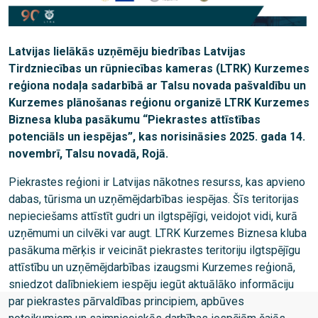
Latvijas lielākās uzņēmēju biedrības Latvijas
Tirdzniecības un rūpniecības kameras (LTRK) Kurzemes
reģiona nodaļa sadarbībā ar Talsu novada pašvaldību un
Kurzemes plānošanas reģionu organizē LTRK Kurzemes
Biznesa kluba pasākumu “Piekrastes attīstības
potenciāls un iespējas”, kas norisināsies 2025. gada 14.
novembrī, Talsu novadā, Rojā.
Piekrastes reģioni ir Latvijas nākotnes resurss, kas apvieno
dabas, tūrisma un uzņēmējdarbības iespējas. Šīs teritorijas
nepieciešams attīstīt gudri un ilgtspējīgi, veidojot vidi, kurā
uzņēmumi un cilvēki var augt. LTRK Kurzemes Biznesa kluba
pasākuma mērķis ir veicināt piekrastes teritoriju ilgtspējīgu
attīstību un uzņēmējdarbības izaugsmi Kurzemes reģionā,
sniedzot dalībniekiem iespēju iegūt aktuālāko informāciju
par piekrastes pārvaldības principiem, apbūves