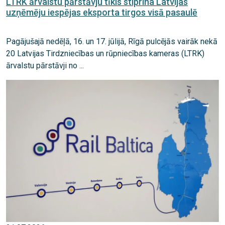
LTRK ārvalstu pārstāvju tīkls stiprina Latvijas
uzņēmēju iespējas eksporta tirgos visā pasaulē
Pagājušajā nedēļā, 16. un 17. jūlijā, Rīgā pulcējās vairāk nekā
20 Latvijas Tirdzniecības un rūpniecības kameras (LTRK)
ārvalstu pārstāvji no ...