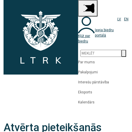
LV
EN
Ieeja biedru
portālā
Kļūt par
biedru
Par mums
Pakalpojumi
Interešu pārstāvība
Eksports
Kalendārs
Atvērta pieteikšanās