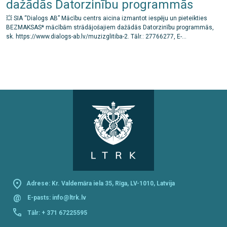
dažādās Datorzinību programmās
💥 SIA “Dialogs AB” Mācību centrs aicina izmantot iespēju un pieteikties
BEZMAKSAS* mācībām strādājošajiem dažādās Datorzinību programmās,
sk. https://www.dialogs-ab.lv/muzizglitiba-2. Tālr.: 27766277, E-...
Adrese: Kr. Valdemāra iela 35, Rīga, LV-1010, Latvija
@
E-pasts:
info@ltrk.lv
Tālr:
+ 371 67225595