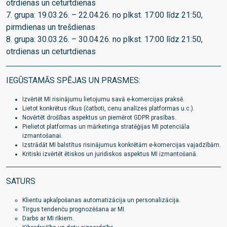
otrdienas un ceturtdienas
7. grupa: 19.03.26. – 22.04.26. no plkst. 17:00 līdz 21:50,
pirmdienas un trešdienas
8. grupa: 30.03.26. – 30.04.26. no plkst. 17:00 līdz 21:50,
otrdienas un ceturtdienas
IEGŪSTAMĀS SPĒJAS UN PRASMES:
Izvērtēt MI risinājumu lietojumu savā e-komercijas praksē.
Lietot konkrētus rīkus (čatboti, cenu analīzes platformas u.c.).
Novērtēt drošības aspektus un piemērot GDPR prasības.
Pielietot platformas un mārketinga stratēģijas MI potenciāla
izmantošanai.
Izstrādāt MI balstītus risinājumus konkrētām e-komercijas vajadzībām.
Kritiski izvērtēt ētiskos un juridiskos aspektus MI izmantošanā.
SATURS
Klientu apkalpošanas automatizācija un personalizācija.
Tirgus tendenču prognozēšana ar MI.
Darbs ar MI rīkiem.