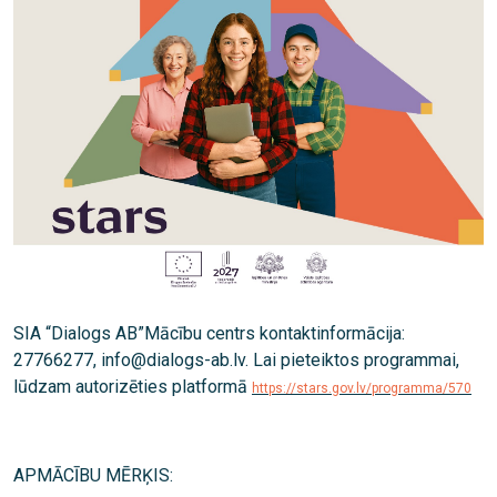
SIA “Dialogs AB”Mācību centrs kontaktinformācija:
27766277, info@dialogs-ab.lv. L
ai pieteiktos programmai,
lūdzam autorizēties platformā
https://stars.gov.lv/programma/570
APMĀCĪBU MĒRĶIS: