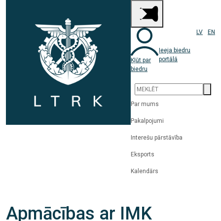
LV
EN
Ieeja biedru
portālā
Kļūt par
biedru
Par mums
Pakalpojumi
Interešu pārstāvība
Eksports
Kalendārs
Apmācības ar IMK