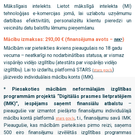
Mākslīgais intelekts. Lietot mākslīgā intelekta (MI)
tehnoloģijas e-komercijas jomā, lai uzlabotu uzņēmumu
darbības efektivitāti, personalizētu klientu pieredzi un
veicinātu datu balstītu lēmumu pieņemšanu.
Mācību izmaksas:
293,00 € (finansējuma avots –
)
IMK*
Mācībām var pieteikties ikviens pieaugušais no 18 gadu
vecuma – neatkarīgi no nodarbinātības statusa, ar vismaz
vispārējo vidējo izglītību (atestāts par vispārējo vidējo
izglītību). Lai to izdarītu, platformā STARS
)
(
stars.gov.lv
jāizveido individuālais mācību konts (IMK).
* Piesakoties mācībām neformālajām izglītības
programmām projektā “Digitālās prasmes lietpratējiem
(IMK)”, iespējams saņemt finansiālu atbalstu
–
pieaugušie var izmantot piešķirto finansējumu individuālajā
mācību kontā platformā
, t.i., finansējumu savā IMK.
stars.gov.lv
Pieaugušie, kas mācībām pieteiksies pirmo reizi, saņems
500 eiro finansējumu izvēlētās izglītības programmas