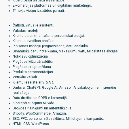
Kiberdrošība un datu aizsardzība.
E-komercijas platformas un digitālais mārketings.
Tīmekļa vietņu izstrādes pamati.
Čatboti, virtuālie asistenti.
Valodas modeļi.
Klientu datu izmantošana personiskai pieejai.
Klientu uzvedības analīze.
Pirkšanas modeļu prognozēšana, datu analītika.
Dinamiskā cenu noteikšana, Maksājumu vārti, MI balstītas akcijas.
Noliktavu optimizācija.
Piegādes ķēžu pārvaldība.
Piegādes prognozēšana.
Produkta demonstrācijas.
Virtuālie veikali.
Klientu iesaiste ar VR/AR.
Darbs ar ChatGPT, Google AI, Amazon AI pakalpojumiem, piemēru
realizācija.
Datu drošība un GDPR e-komercijā.
Kiberapdraudējumi MI vidē.
Drošības risinājumi un autentifikācija.
Shopify. WooCommerce. Amazon.
SEO, PPC, personalizēta reklāma, MI lietojums kampaņās.
HTML. CSS. WordPress.