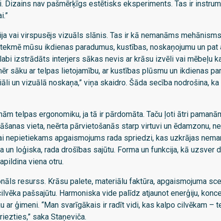
di. Dizains nav pašmērķīgs estētisks eksperiments. Tas ir instru
i.”
ija vai virspusējs vizuāls slānis. Tas ir kā nemanāms mehānisms
tekmē mūsu ikdienas paradumus, kustības, noskaņojumu un pat a
labi izstrādāts interjers sākas nevis ar krāsu izvēli vai mēbeļu ka
mēr sāku ar telpas lietojamību, ar kustības plūsmu un ikdienas p
āli un vizuālā noskaņa,” viņa skaidro. Šāda secība nodrošina, ka
 telpas ergonomiku, ja tā ir pārdomāta. Taču ļoti ātri pamanām,
šanas vieta, neērta pārvietošanās starp virtuvi un ēdamzonu, 
ai nepietiekams apgaismojums rada spriedzi, kas uzkrājas neman
īva un loģiska, rada drošības sajūtu. Forma un funkcija, kā uzsver 
pildina viena otru.
onāls resurss. Krāsu palete, materiālu faktūra, apgaismojuma scen
ilvēka pašsajūtu. Harmoniska vide palīdz atjaunot enerģiju, konc
iku ar ģimeni. “Man svarīgākais ir radīt vidi, kas kalpo cilvēkam – 
griezties,” saka Staņeviča.