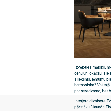
Izvēloties mājokli, m
cenu un lokāciju. Tie 
slieksnis, lēmumu biež
harmoniska? Vai tajā 
par neredzamo, bet bi
Interjera dizainere Ev
pārstāvu “Jaunās Eiro