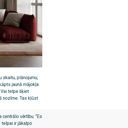
u skaitu, plānojumu,
ārkāpts jaunā mājokļa
 Vai telpa šķiet
sā nozīme. Tas kļūst
 centrālo vērtību. “Es
telpai ir jākalpo