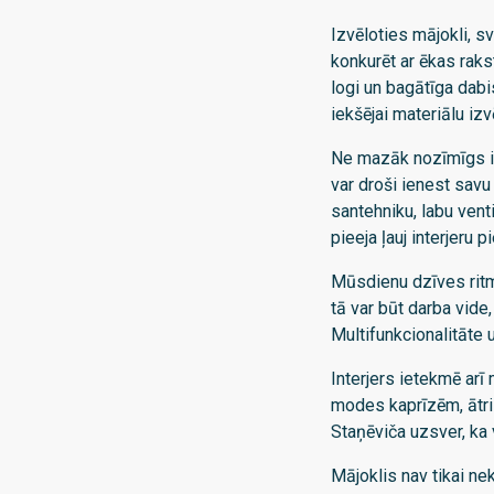
Izvēloties mājokli, sv
konkurēt ar ēkas rakst
logi un bagātīga dabis
iekšējai materiālu izv
Ne mazāk nozīmīgs ir j
var droši ienest sav
santehniku, labu ven
pieeja ļauj interjer
Mūsdienu dzīves ritms
tā var būt darba vide
Multifunkcionalitāte u
Interjers ietekmē arī
modes kaprīzēm, ātri 
Staņēviča uzsver, ka 
Mājoklis nav tikai ne