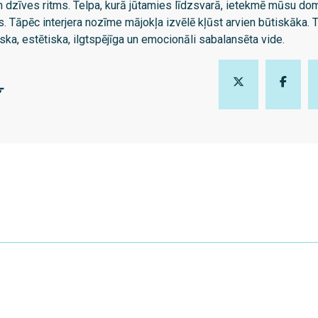
n dzīves ritms. Telpa, kurā jūtamies līdzsvarā, ietekmē mūsu dom
s. Tāpēc interjera nozīme mājokļa izvēlē kļūst arvien būtiskāka. 
ska, estētiska, ilgtspējīga un emocionāli sabalansēta vide.
Ļ