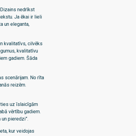
. Dizains nedrīkst
stu. Ja ēkai ir lieli
ta un eleganta,
 kvalitatīvs, cilvēks
gumus, kvalitatīvu
ažiem gadiem. Šāda
s scenārijam. No rīta
šanās reizēm.
oties uz īslaicīgām
labā vērtību gadiem.
 un pieredzi”.
eta, kur veidojas