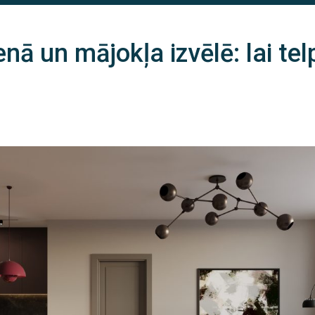
enā un mājokļa izvēlē: lai te