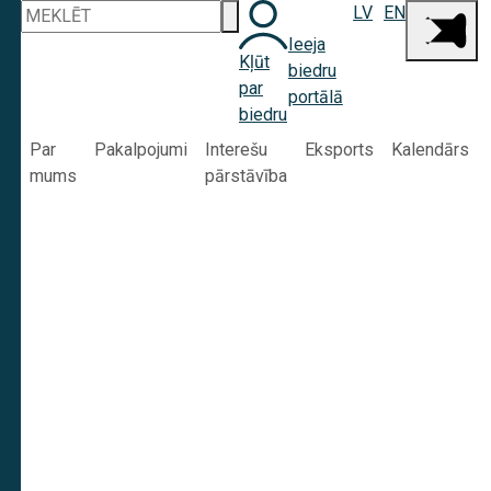
LV
EN
Ieeja
Kļūt
biedru
par
portālā
biedru
Par
Pakalpojumi
Interešu
Eksports
Kalendārs
mums
pārstāvība