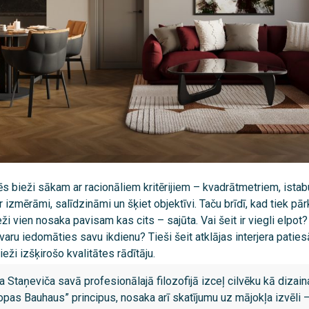
ēs bieži sākam ar racionāliem kritērijiem – kvadrātmetriem, istab
ir izmērāmi, salīdzināmi un šķiet objektīvi. Taču brīdī, kad tiek p
i vien nosaka pavisam kas cits – sajūta. Vai šeit ir viegli elpot?
varu iedomāties savu ikdienu? Tieši šeit atklājas interjera patie
eži izšķirošo kvalitātes rādītāju.
a Staņeviča savā profesionālajā filozofijā izceļ cilvēku kā dizaina
pas Bauhaus” principus, nosaka arī skatījumu uz mājokļa izvēli – 