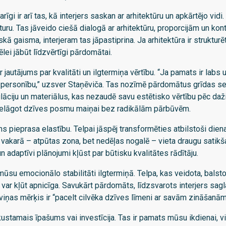
arīgi ir arī tas, kā interjers saskan ar arhitektūru un apkārtējo vidi
uru. Tas jāveido ciešā dialogā ar arhitektūru, proporcijām un kontek
kā gaisma, interjeram tas jāpastiprina. Ja arhitektūra ir strukturē
ēlei jābūt līdzvērtīgi pārdomātai.
autājums par kvalitāti un ilgtermiņa vērtību. “Ja pamats ir labs un
u personību,” uzsver Staņēviča. Tas nozīmē pārdomātus grīdas se
tilāciju un materiālus, kas nezaudē savu estētisko vērtību pēc d
u pielāgot dzīves posmu maiņai bez radikālām pārbūvēm.
 pieprasa elastību. Telpai jāspēj transformēties atbilstoši diena
, vakarā – atpūtas zona, bet nedēļas nogalē – vieta draugu satik
n adaptīvi plānojumi kļūst par būtisku kvalitātes rādītāju.
 mūsu emocionālo stabilitāti ilgtermiņā. Telpa, kas veidota, balst
var kļūt apnicīga. Savukārt pārdomāts, līdzsvarots interjers sag
viņas mērķis ir “pacelt cilvēka dzīves līmeni ar savām zināšanām
kustamais īpašums vai investīcija. Tas ir pamats mūsu ikdienai, vi