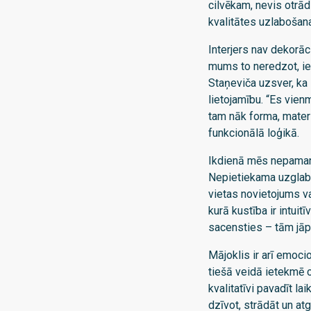
cilvēkam, nevis otrā
kvalitātes uzlabošana
Interjers nav dekorāc
mums to neredzot, ie
Staņeviča uzsver, ka 
lietojamību. “Es vien
tam nāk forma, materi
funkcionālā loģikā.
Ikdienā mēs nepamanām
Nepietiekama uzglabā
vietas novietojums v
kurā kustība ir intuit
sacensties – tām jāpa
Mājoklis ir arī emoci
tiešā veidā ietekmē c
kvalitatīvi pavadīt la
dzīvot, strādāt un at