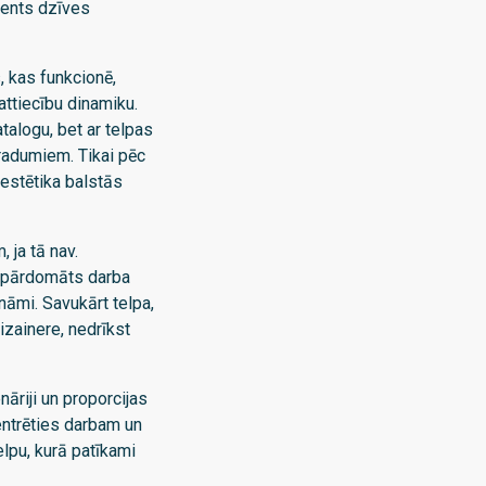
ments dzīves
, kas funkcionē,
ttiecību dinamiku.
talogu, bet ar telpas
aradumiem. Tikai pēc
 estētika balstās
 ja tā nav.
nepārdomāts darba
āmi. Savukārt telpa,
dizainere, nedrīkst
āriji un proporcijas
entrēties darbam un
telpu, kurā patīkami