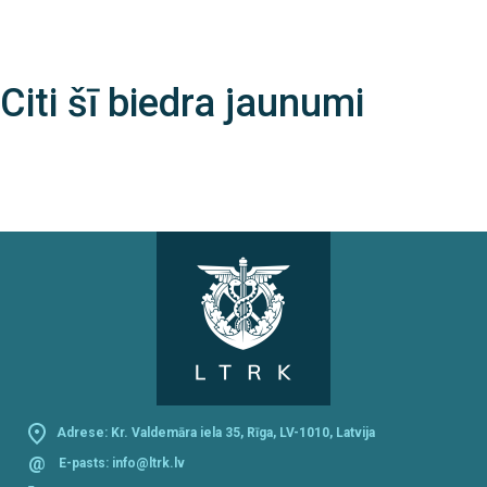
Citi šī biedra jaunumi
Adrese: Kr. Valdemāra iela 35, Rīga, LV-1010, Latvija
@
E-pasts:
info@ltrk.lv