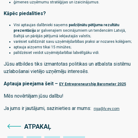
ģimenes uzņēmumu stratēģijas un izaicinājumus.
Kāpēc piedalīties?
Visi aptaujas dalībnieki saņems
padziļinātu pētījuma rezultātu
prezentāciju
ar galvenajiem secinājumiem un tendencēm Latvijā,
Baltijā un pārējās pētījumā iekļautajās valstīs;
varēsiet salīdzināt savu uzņēmējdarbības praksi ar nozares kolēģiem;
aptauja aizņems tikai 15 minūtes;
palīdzēsiet veidot uzņēmējdarbībai labvēlīgāku vidi.
Jūsu atbildes tiks izmantotas politikas un atbalsta sistēmu
uzlabošanai vietējo uzņēmēju interesēs.
Aptauja pieejama šeit –
EY Entrepreneurship Barometer 2025
Mēs novērtējam jūsu dalību!
Ja jums ir jautājumi, sazinieties ar mums:
riga@lv.ey.com
ATPAKAĻ