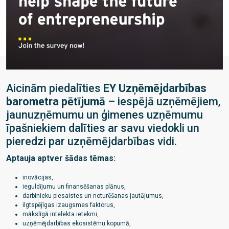
Aicinām piedalīties
EY Uzņēmējdarbības
barometra pētījumā
– iespējā uzņēmējiem,
jaunuzņēmumu un ģimenes uzņēmumu
īpašniekiem dalīties ar savu viedokli un
pieredzi par uzņēmējdarbības vidi.
Aptauja aptver šādas tēmas:
inovācijas,
ieguldījumu un finansēšanas plānus,
darbinieku piesaistes un noturēšanas jautājumus,
ilgtspējīgas izaugsmes faktorus,
mākslīgā intelekta ietekmi,
uzņēmējdarbības ekosistēmu kopumā,