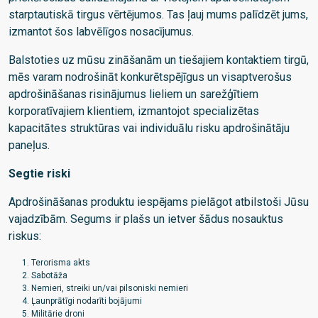
starptautiskā tirgus vērtējumos. Tas ļauj mums palīdzēt jums,
izmantot šos labvēlīgos nosacījumus.
Balstoties uz mūsu zināšanām un tiešajiem kontaktiem tirgū,
mēs varam nodrošināt konkurētspējīgus un visaptverošus
apdrošināšanas risinājumus lieliem un sarežģītiem
korporatīvajiem klientiem, izmantojot specializētas
kapacitātes struktūras vai individuālu risku apdrošinātāju
paneļus.
Segtie riski
Apdrošināšanas produktu iespējams pielāgot atbilstoši Jūsu
vajadzībām. Segums ir plašs un ietver šādus nosauktus
riskus:
Terorisma akts
Sabotāža
Nemieri, streiki un/vai pilsoniski nemieri
Ļaunprātīgi nodarīti bojājumi
Militārie droni