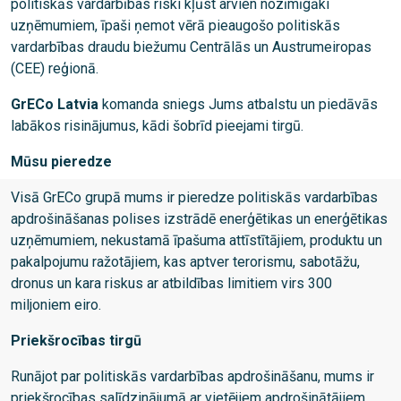
politiskās vardarbības riski kļūst arvien nozīmīgāki
uzņēmumiem, īpaši ņemot vērā pieaugošo politiskās
vardarbības draudu biežumu Centrālās un Austrumeiropas
(CEE) reģionā.
GrECo Latvia
komanda sniegs Jums atbalstu un piedāvās
labākos risinājumus, kādi šobrīd pieejami tirgū.
Mūsu pieredze
Visā GrECo grupā mums ir pieredze politiskās vardarbības
apdrošināšanas polises izstrādē enerģētikas un enerģētikas
uzņēmumiem, nekustamā īpašuma attīstītājiem, produktu un
pakalpojumu ražotājiem, kas aptver terorismu, sabotāžu,
dronus un kara riskus ar atbildības limitiem virs 300
miljoniem eiro.
Priekšrocības tirgū
Runājot par politiskās vardarbības apdrošināšanu, mums ir
priekšrocības salīdzinājumā ar vietējiem apdrošinātājiem