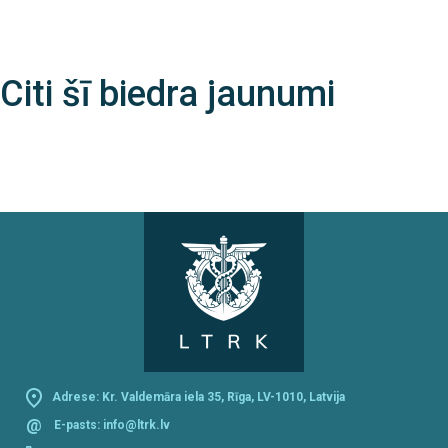
Citi šī biedra jaunumi
Adrese: Kr. Valdemāra iela 35, Rīga, LV-1010, Latvija
@
E-pasts:
info@ltrk.lv