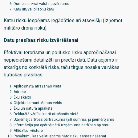
Dumpis un/vai valsts apvērsums
Karš un/vai pilsoņu karš
Katru risku iespējams iegādāties arī atsevišķi (izņemot
militāro dronu risku).
Datu prasības risku izvērtēšanai
Efektīvai terorisma un politisko risku apdrošināšanai
nepieciešami detalizēti un precīzi dati. Datu apjoms ir
atkarīgs no konkrētā riska, taču tirgus nosaka vairākas
būtiskas prasības:
Apdrošinātā atrašanās vieta
Adrese
Ēku skaits
Objekta izmantošanas veids
Ēku un satura apraksts
Deklarētā vērtība katrā atrašanās vietā
Uzņēmējdarbības pārtraukuma (BI) summa, ja piemērojams
Informācija par apdrošinātā uzņēmuma darbības apjomu
Atlīdzību vēsture
Pasākumi, kas veikti apdrošināto risku samazināšanai