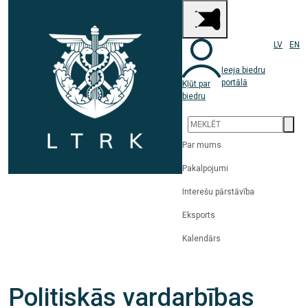
LV
EN
Ieeja biedru
portālā
Kļūt par
biedru
Par mums
Pakalpojumi
Interešu pārstāvība
Eksports
Kalendārs
Politiskās vardarbības