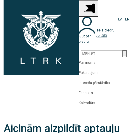
LV
EN
Ieeja biedru
portālā
Kļūt par
biedru
Par mums
Pakalpojumi
Interešu pārstāvība
Eksports
Kalendārs
Aicinām aizpildīt aptauju