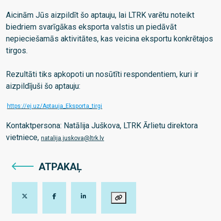
Aicinām Jūs aizpildīt šo aptauju, lai LTRK varētu noteikt
biedriem svarīgākas eksporta valstis un piedāvāt
nepieciešamās aktivitātes, kas veicina eksportu konkrētajos
tirgos.
Rezultāti tiks apkopoti un nosūtīti respondentiem, kuri ir
aizpildījuši šo aptauju:
https://ej.uz/Aptauja_Eksporta_tirgi
Kontaktpersona: Natālija Juškova, LTRK Ārlietu direktora
vietniece,
natalija.juskova@ltrk.lv
ATPAKAĻ