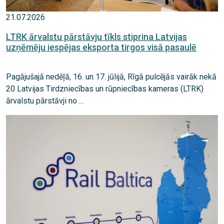
21.07.2026
LTRK ārvalstu pārstāvju tīkls stiprina Latvijas
uzņēmēju iespējas eksporta tirgos visā pasaulē
Pagājušajā nedēļā, 16. un 17. jūlijā, Rīgā pulcējās vairāk nekā
20 Latvijas Tirdzniecības un rūpniecības kameras (LTRK)
ārvalstu pārstāvji no ...