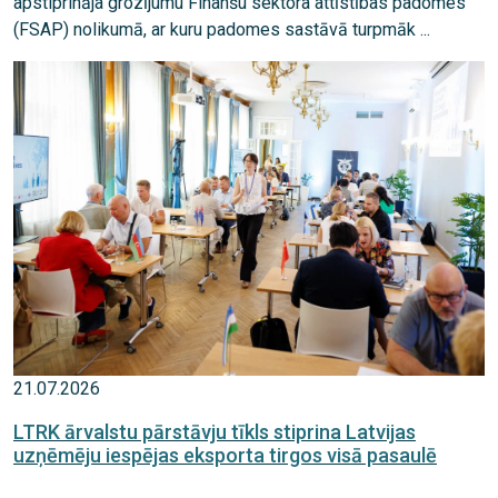
apstiprināja grozījumu Finanšu sektora attīstības padomes
(FSAP) nolikumā, ar kuru padomes sastāvā turpmāk ...
21.07.2026
LTRK ārvalstu pārstāvju tīkls stiprina Latvijas
uzņēmēju iespējas eksporta tirgos visā pasaulē