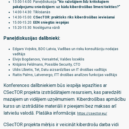
13.00-14.00: Paneļdiskusija
“No ražotājiem līdz kritiskajiem
pakalpojumu sniedzējiem: uz kādu kiberdrošības līmeni tiekties?”
14.00-14.30: Tīklošanās
14.30-15.00:
CSecTOR: praktisks rīks kiberdrošības ieviešanai
15.00-15.20:
EEN sniegtās iespējas
15.20-15.30: Noslēguma vārdi
Paneļdiskusijas dalībnieki:
Edgars Voļskis, BDO Latvia, Vadības un risku konsultāciju nodaļas
vadītājs
Elvijs Bogdanovs, VersaIntel, Valdes loceklis
Krišjānis Feldmans, Possible Security, CTO
Uldis Lībietis, Tet, Datu aizsardzības un IT drošības vadītājs
Raitis Palms, Latvenergo, ITT drošības analīzes funkcijas vadītājs
Konferences dalībniekiem būs iespēja iepazīties ar
CSecTOR projekta izstrādātajiem resursiem, kas paredzēti
mazajiem un vidējiem uzņēmumiem. Kiberdrošības apmācību
kurss un izstrādātie materiāli ir pieejami bez maksas arī
latviešu valodā. Plašāka informācija:
https://csector.eu/
CSecTOR projekta mērķis ir veicināt kiberdrošu darba vidi