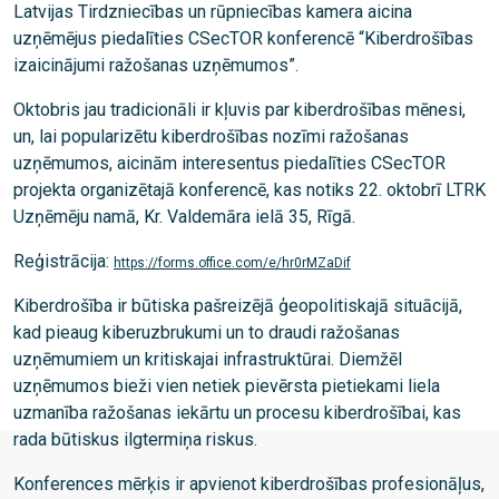
Latvijas Tirdzniecības un rūpniecības kamera aicina
uzņēmējus piedalīties CSecTOR konferencē “Kiberdrošības
izaicinājumi ražošanas uzņēmumos”.
Oktobris jau tradicionāli ir kļuvis par kiberdrošības mēnesi,
un, lai popularizētu kiberdrošības nozīmi ražošanas
uzņēmumos, aicinām interesentus piedalīties CSecTOR
projekta organizētajā konferencē, kas notiks 22. oktobrī LTRK
Uzņēmēju namā, Kr. Valdemāra ielā 35, Rīgā.
Reģistrācija:
https://forms.office.com/e/hr0rMZaDif
Kiberdrošība ir būtiska pašreizējā ģeopolitiskajā situācijā,
kad pieaug kiberuzbrukumi un to draudi ražošanas
uzņēmumiem un kritiskajai infrastruktūrai. Diemžēl
uzņēmumos bieži vien netiek pievērsta pietiekami liela
uzmanība ražošanas iekārtu un procesu kiberdrošībai, kas
rada būtiskus ilgtermiņa riskus.
Konferences mērķis ir apvienot kiberdrošības profesionāļus,