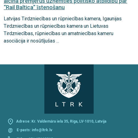
aicina premjerus uzņemties politisko atbildību par
“Rail Baltica” īstenošanu
Latvijas Tirdzniecības un rūpniecības kamera, Igaunijas
Tirdzniecības un rūpniecības kamera un Lietuvas
Tirdzniecības, rūpniecības un amatniecības kameru
asociācija ir nosūtījušas ...
Adrese: Kr. Valdemāra iela 35, Rīga, LV-1010, Latvija
@
E-pasts:
info@ltrk.lv