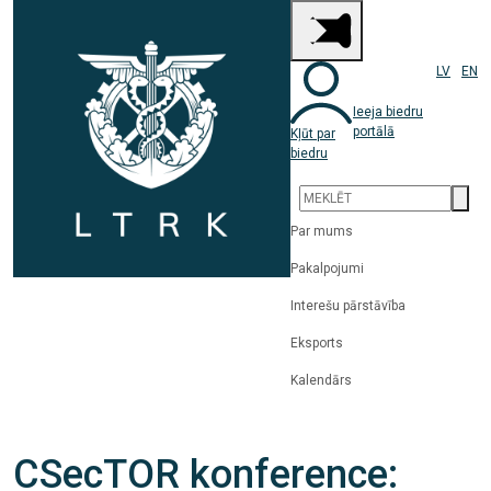
LV
EN
Ieeja biedru
portālā
Kļūt par
biedru
Par mums
Pakalpojumi
Interešu pārstāvība
Eksports
Kalendārs
CSecTOR konference: