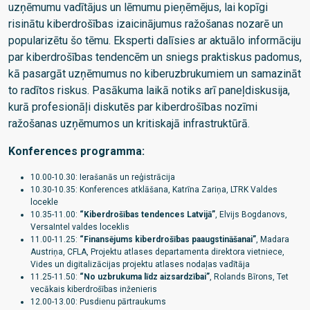
uzņēmumu vadītājus un lēmumu pieņēmējus, lai kopīgi
risinātu kiberdrošības izaicinājumus ražošanas nozarē un
popularizētu šo tēmu. Eksperti dalīsies ar aktuālo informāciju
par kiberdrošības tendencēm un sniegs praktiskus padomus,
kā pasargāt uzņēmumus no kiberuzbrukumiem un samazināt
to radītos riskus. Pasākuma laikā notiks arī paneļdiskusija,
kurā profesionāļi diskutēs par kiberdrošības nozīmi
ražošanas uzņēmumos un kritiskajā infrastruktūrā.
Konferences programma:
10.00-10.30: Ierašanās un reģistrācija
10.30-10.35: Konferences atklāšana, Katrīna Zariņa, LTRK Valdes
locekle
10.35-11.00:
“Kiberdrošības tendences Latvijā”
, Elvijs Bogdanovs,
VersaIntel valdes loceklis
11.00-11.25:
“Finansējums kiberdrošības paaugstināšanai”
, Madara
Austriņa, CFLA, Projektu atlases departamenta direktora vietniece,
Vides un digitalizācijas projektu atlases nodaļas vadītāja
11.25-11.50:
“No uzbrukuma līdz aizsardzībai”
, Rolands Bīrons, Tet
vecākais kiberdrošības inženieris
12.00-13.00: Pusdienu pārtraukums