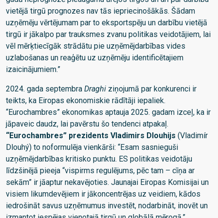
vietējā tirgū prognozes nav tās iepriecinošākās. Šādam
uzņēmēju vērtējumam par to eksportspēju un darbību vietējā
tirgū ir jākalpo par trauksmes zvanu politikas veidotājiem, lai
vēl mērķtiecīgāk strādātu pie uzņēmējdarbības vides
uzlabošanas un reaģētu uz uzņēmēju identificētajiem
izaicinājumiem.”
2024. gada septembra
Draghi
ziņojumā par konkurenci ir
teikts, ka Eiropas ekonomiskie rādītāji iepaliek.
“Eurochambres” ekonomikas aptauja 2025. gadam izceļ, ka ir
jāpaveic daudz, lai pavērstu šo tendenci atpakaļ.
“Eurochambres” prezidents Vladimirs Dlouhijs
(Vladimír
Dlouhý) to noformulēja vienkārši: “Esam sasnieguši
uzņēmējdarbības kritisko punktu. ES politikas veidotāju
līdzšinējā pieeja “vispirms regulējums, pēc tam – cīņa ar
sekām” ir jāaptur nekavējoties. Jaunajai Eiropas Komisijai un
visiem likumdevējiem ir jākoncentrējas uz veidiem, kādos
iedrošināt savus uzņēmumus investēt, nodarbināt, inovēt un
izmantot iespējas vienotajā tirgū un globālā mērogā.”