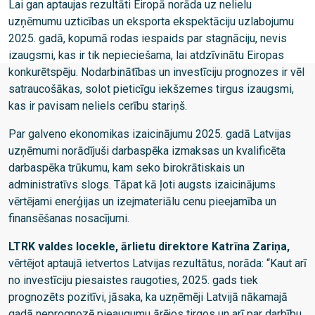
Lai gan aptaujas rezultāti Eiropā norāda uz nelielu
uzņēmumu uzticības un eksporta ekspektāciju uzlabojumu
2025. gadā, kopumā rodas iespaids par stagnāciju, nevis
izaugsmi, kas ir tik nepieciešama, lai atdzīvinātu Eiropas
konkurētspēju. Nodarbinātības un investīciju prognozes ir vēl
satraucošākas, solot pieticīgu iekšzemes tirgus izaugsmi,
kas ir pavisam neliels cerību stariņš.
Par galveno ekonomikas izaicinājumu 2025. gadā Latvijas
uzņēmumi norādījuši darbaspēka izmaksas un kvalificēta
darbaspēka trūkumu, kam seko birokrātiskais un
administratīvs slogs. Tāpat kā ļoti augsts izaicinājums
vērtējami enerģijas un izejmateriālu cenu pieejamība un
finansēšanas nosacījumi.
LTRK valdes locekle, ārlietu direktore Katrīna Zariņa,
vērtējot aptaujā ietvertos Latvijas rezultātus, norāda: “Kaut arī
no investīciju piesaistes raugoties, 2025. gads tiek
prognozēts pozitīvi, jāsaka, ka uzņēmēji Latvijā nākamajā
gadā neprognozē pieaugumu ārējos tirgos un arī par darbību