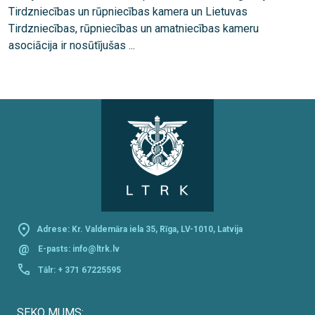
Tirdzniecības un rūpniecības kamera un Lietuvas
Tirdzniecības, rūpniecības un amatniecības kameru
asociācija ir nosūtījušas ...
Adrese: Kr. Valdemāra iela 35, Rīga, LV-1010, Latvija
@
E-pasts:
info@ltrk.lv
Tālr:
+ 371 67225595
SEKO MUMS: