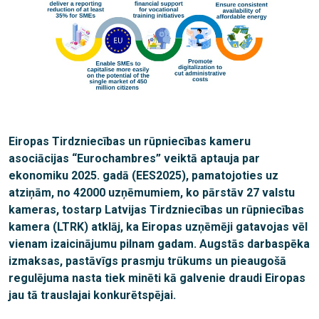
Eiropas Tirdzniecības un rūpniecības kameru
asociācijas “Eurochambres” veiktā aptauja par
ekonomiku 2025. gadā (EES2025), pamatojoties uz
atziņām, no 42000 uzņēmumiem, ko pārstāv 27 valstu
kameras, tostarp Latvijas Tirdzniecības un rūpniecības
kamera (LTRK) atklāj, ka Eiropas uzņēmēji gatavojas vēl
vienam izaicinājumu pilnam gadam. Augstās darbaspēka
izmaksas, pastāvīgs prasmju trūkums un pieaugošā
regulējuma nasta tiek minēti kā galvenie draudi Eiropas
jau tā trauslajai konkurētspējai.