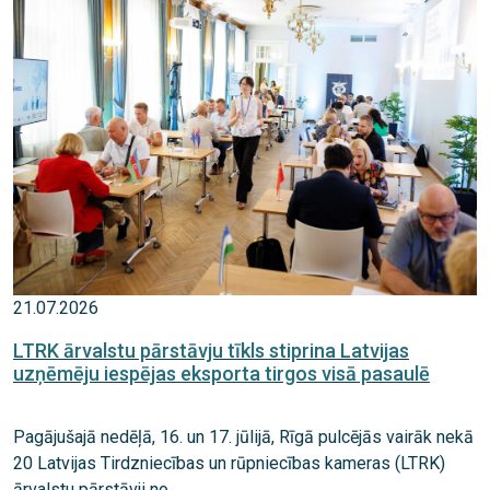
21.07.2026
LTRK ārvalstu pārstāvju tīkls stiprina Latvijas
uzņēmēju iespējas eksporta tirgos visā pasaulē
Pagājušajā nedēļā, 16. un 17. jūlijā, Rīgā pulcējās vairāk nekā
20 Latvijas Tirdzniecības un rūpniecības kameras (LTRK)
ārvalstu pārstāvji no ...