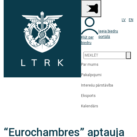
LV
EN
Ieeja biedru
portālā
Kļūt par
biedru
Par mums
Pakalpojumi
Interešu pārstāvība
Eksports
Kalendārs
“Eurochambres” aptauja