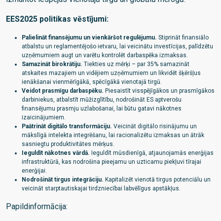
EES2025 politikas vēstījumi:
Palielināt finansējumu un vienkāršot regulējumu.
Stiprināt finansiālo
atbalstu un reglamentējošo ietvaru, lai veicinātu investīcijas, palīdzētu
uzņēmumiem augt un varētu kontrolēt darbaspēka izmaksas.
Samazināt birokrātiju.
Tiekties uz mērķi – par 35% samazināt
atskaites mazajiem un vidējiem uzņēmumiem un likvidēt šķēršļus
ienākšanai vienmērīgākā, spēcīgākā vienotajā tirgū.
Veidot prasmīgu darbaspēku.
Piesaistīt visspējīgākos un prasmīgākos
darbiniekus, atbalstīt mūžizglītību, nodrošināt ES aptverošu
finansējumu prasmju uzlabošanai, lai būtu gatavi nākotnes
izaicinājumiem.
Paātrināt digitālo transformāciju.
Veicināt digitālo risinājumu un
mākslīgā intelekta integrēšanu, lai racionalizētu izmaksas un ātrāk
sasniegtu produktivitātes mērķus.
Ieguldīt nākotnes vārdā.
Ieguldīt mūsdienīgā, atjaunojamās enerģijas
infrastruktūrā, kas nodrošina pieejamu un uzticamu piekļuvi tīrajai
enerģijai.
Nodrošināt tirgus integrāciju.
Kapitalizēt vienotā tirgus potenciālu un
veicināt starptautiskajai tirdzniecībai labvēlīgus apstākļus.
Papildinformācija: