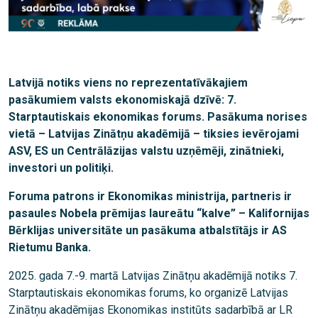
Latvijā notiks viens no reprezentatīvākajiem
pasākumiem valsts ekonomiskajā dzīvē: 7.
Starptautiskais ekonomikas forums. Pasākuma norises
vietā – Latvijas Zinātņu akadēmijā – tiksies ievērojami
ASV, ES un Centrālāzijas valstu uzņēmēji, zinātnieki,
investori un politiķi.
Foruma patrons ir Ekonomikas ministrija, partneris ir
pasaules Nobela prēmijas laureātu “kalve” – ​​Kalifornijas
Bērklijas universitāte un pasākuma atbalstītājs ir AS
Rietumu Banka.
2025. gada 7.-9. martā Latvijas Zinātņu akadēmijā notiks 7.
Starptautiskais ekonomikas forums, ko organizē Latvijas
Zinātņu akadēmijas Ekonomikas institūts sadarbībā ar LR