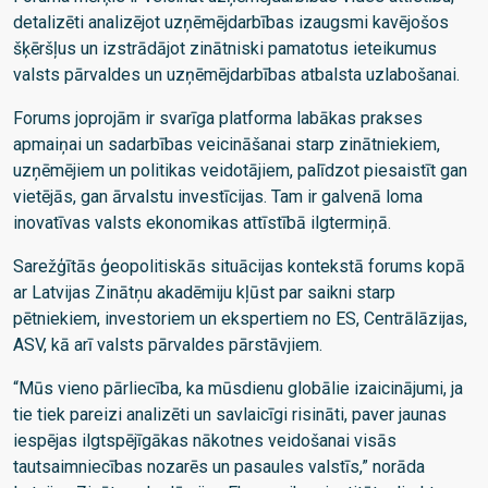
detalizēti analizējot uzņēmējdarbības izaugsmi kavējošos
šķēršļus un izstrādājot zinātniski pamatotus ieteikumus
valsts pārvaldes un uzņēmējdarbības atbalsta uzlabošanai.
Forums joprojām ir svarīga platforma labākas prakses
apmaiņai un sadarbības veicināšanai starp zinātniekiem,
uzņēmējiem un politikas veidotājiem, palīdzot piesaistīt gan
vietējās, gan ārvalstu investīcijas. Tam ir galvenā loma
inovatīvas valsts ekonomikas attīstībā ilgtermiņā.
Sarežģītās ģeopolitiskās situācijas kontekstā forums kopā
ar Latvijas Zinātņu akadēmiju kļūst par saikni starp
pētniekiem, investoriem un ekspertiem no ES, Centrālāzijas,
ASV, kā arī valsts pārvaldes pārstāvjiem.
“Mūs vieno pārliecība, ka mūsdienu globālie izaicinājumi, ja
tie tiek pareizi analizēti un savlaicīgi risināti, paver jaunas
iespējas ilgtspējīgākas nākotnes veidošanai visās
tautsaimniecības nozarēs un pasaules valstīs,” norāda