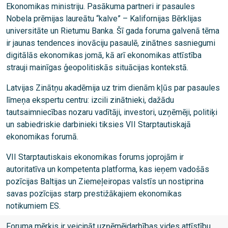
Ekonomikas ministriju. Pasākuma partneri ir pasaules
Nobela prēmijas laureātu “kalve” – Kalifornijas Bērklijas
universitāte un Rietumu Banka. Šī gada foruma galvenā tēma
ir jaunas tendences inovāciju pasaulē, zinātnes sasniegumi
digitālās ekonomikas jomā, kā arī ekonomikas attīstība
strauji mainīgas ģeopolitiskās situācijas kontekstā.
Latvijas Zinātņu akadēmija uz trim dienām kļūs par pasaules
līmeņa ekspertu centru: izcili zinātnieki, dažādu
tautsaimniecības nozaru vadītāji, investori, uzņēmēji, politiķi
un sabiedriskie darbinieki tiksies VII Starptautiskajā
ekonomikas forumā.
VII Starptautiskais ekonomikas forums joprojām ir
autoritatīva un kompetenta platforma, kas ieņem vadošās
pozīcijas Baltijas un Ziemeļeiropas valstīs un nostiprina
savas pozīcijas starp prestižākajiem ekonomikas
notikumiem ES.
Foruma mērķis ir veicināt uzņēmējdarbības vides attīstību,