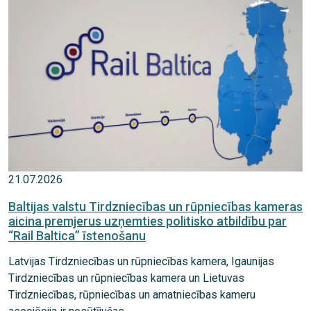
21.07.2026
Baltijas valstu Tirdzniecības un rūpniecības kameras
aicina premjerus uzņemties politisko atbildību par
“Rail Baltica” īstenošanu
Latvijas Tirdzniecības un rūpniecības kamera, Igaunijas
Tirdzniecības un rūpniecības kamera un Lietuvas
Tirdzniecības, rūpniecības un amatniecības kameru