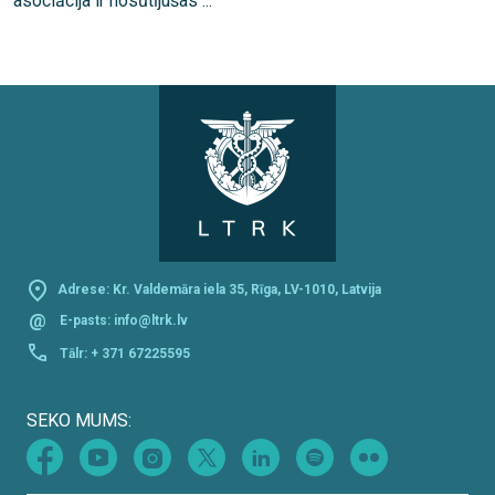
asociācija ir nosūtījušas ...
Adrese: Kr. Valdemāra iela 35, Rīga, LV-1010, Latvija
@
E-pasts:
info@ltrk.lv
Tālr:
+ 371 67225595
SEKO MUMS: