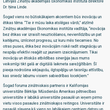
Latvijas Zinātņu akadēmijas Ekonomikas institūta direktore
Dr. Ņina Linde.
Šogad viens no būtiskākajiem akcentiem būs inovāciju un
ētikas tēma. “Tie ir mūsu laika atslēgas vārdi,” atzīmē
Zinātņu akadēmijas Ekonomikas institūta vadītāja, “inovācija
bez ētikas var izraisīt neuzticēšanos, nevienlīdzību un pat
kaitējumu, iznīcinot progresu, uz kuru mēs tiecamies. No
otras puses, ētika bez inovācijām riskē radīt stagnāciju un
nespēju efektīvi reaģēt uz jauniem izaicinājumiem. Tikai
inovāciju un ētiskās atbildības sinerģija ļaus mums
veiksmīgi tikt galā ar digitālā laikmeta sarežģītībām. Šī
pieeja nodrošina iekļaujošu, ilgtspējīgu un taisnīgu attīstību,
kas sniedz labumu visiem sabiedrības locekļiem.”
Šogad foruma zinātniskais partneris ir Kalifornijas
universitāte Bērklija. Mūsdienās Amerikas pētniecības
universitāte ir labākā universitāte pasaulē un ieņem pirmo
vietu visos pasaules zinātniskajos reitingos. Universitāte ir
pasaulē slavena kā viens no labākajiem centriem datoru un