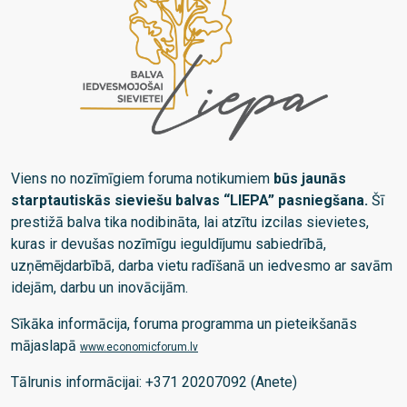
Viens no nozīmīgiem foruma notikumiem
būs jaunās
starptautiskās sieviešu balvas “LIEPA” pasniegšana.
Šī
prestižā balva tika nodibināta, lai atzītu izcilas sievietes,
kuras ir devušas nozīmīgu ieguldījumu sabiedrībā,
uzņēmējdarbībā, darba vietu radīšanā un iedvesmo ar savām
idejām, darbu un inovācijām.
Sīkāka informācija, foruma programma un pieteikšanās
mājaslapā
www.economicforum.lv
Tālrunis informācijai: +371 20207092 (Anete)