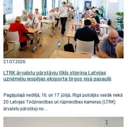
21.07.2026
LTRK ārvalstu pārstāvju tīkls stiprina Latvijas
uzņēmēju iespējas eksporta tirgos visā pasaulē
Pagājušajā nedēļā, 16. un 17. jūlijā, Rīgā pulcējās vairāk nekā
20 Latvijas Tirdzniecības un rūpniecības kameras (LTRK)
ārvalstu pārstāvji no ...