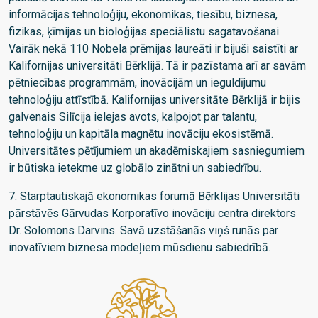
informācijas tehnoloģiju, ekonomikas, tiesību, biznesa,
fizikas, ķīmijas un bioloģijas speciālistu sagatavošanai.
Vairāk nekā 110 Nobela prēmijas laureāti ir bijuši saistīti ar
Kalifornijas universitāti Bērklijā. Tā ir pazīstama arī ar savām
pētniecības programmām, inovācijām un ieguldījumu
tehnoloģiju attīstībā. Kalifornijas universitāte Bērklijā ir bijis
galvenais Silīcija ielejas avots, kalpojot par talantu,
tehnoloģiju un kapitāla magnētu inovāciju ekosistēmā.
Universitātes pētījumiem un akadēmiskajiem sasniegumiem
ir būtiska ietekme uz globālo zinātni un sabiedrību.
7. Starptautiskajā ekonomikas forumā Bērklijas Universitāti
pārstāvēs Gārvudas Korporatīvo inovāciju centra direktors
Dr. Solomons Darvins. Savā uzstāšanās viņš runās par
inovatīviem biznesa modeļiem mūsdienu sabiedrībā.