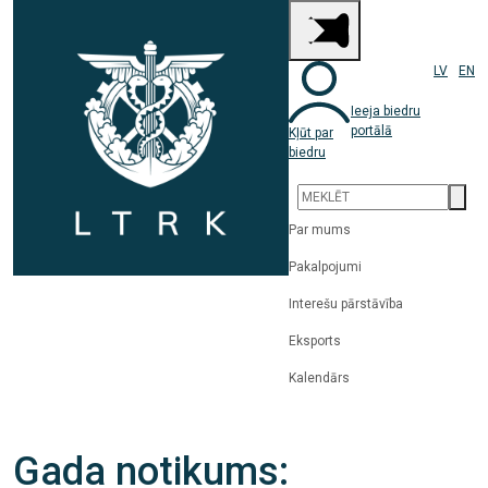
LV
EN
Ieeja biedru
portālā
Kļūt par
biedru
Par mums
Pakalpojumi
Interešu pārstāvība
Eksports
Kalendārs
Gada notikums: