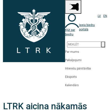
LV
EN
Ieeja biedru
portālā
Kļūt par
biedru
Par mums
Pakalpojumi
Interešu pārstāvība
Eksports
Kalendārs
LTRK aicina nākamās