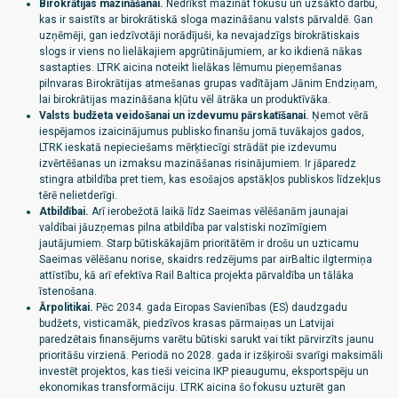
Birokrātijas mazināšanai.
Nedrīkst mazināt fokusu un uzsākto darbu,
kas ir saistīts ar birokrātiskā sloga mazināšanu valsts pārvaldē. Gan
uzņēmēji, gan iedzīvotāji norādījuši, ka nevajadzīgs birokrātiskais
slogs ir viens no lielākajiem apgrūtinājumiem, ar ko ikdienā nākas
sastapties. LTRK aicina noteikt lielākas lēmumu pieņemšanas
pilnvaras Birokrātijas atmešanas grupas vadītājam Jānim Endziņam,
lai birokrātijas mazināšana kļūtu vēl ātrāka un produktīvāka.
Valsts budžeta veidošanai un izdevumu pārskatīšanai.
Ņemot vērā
iespējamos izaicinājumus publisko finanšu jomā tuvākajos gados,
LTRK ieskatā nepieciešams mērķtiecīgi strādāt pie izdevumu
izvērtēšanas un izmaksu mazināšanas risinājumiem. Ir jāparedz
stingra atbildība pret tiem, kas esošajos apstākļos publiskos līdzekļus
tērē nelietderīgi.
Atbildībai.
Arī ierobežotā laikā līdz Saeimas vēlēšanām jaunajai
valdībai jāuzņemas pilna atbildība par valstiski nozīmīgiem
jautājumiem. Starp būtiskākajām prioritātēm ir drošu un uzticamu
Saeimas vēlēšanu norise, skaidrs redzējums par airBaltic ilgtermiņa
attīstību, kā arī efektīva Rail Baltica projekta pārvaldība un tālāka
īstenošana.
Ārpolitikai.
Pēc 2034. gada Eiropas Savienības (ES) daudzgadu
budžets, visticamāk, piedzīvos krasas pārmaiņas un Latvijai
paredzētais finansējums varētu būtiski sarukt vai tikt pārvirzīts jaunu
prioritāšu virzienā. Periodā no 2028. gada ir izšķiroši svarīgi maksimāli
investēt projektos, kas tieši veicina IKP pieaugumu, eksportspēju un
ekonomikas transformāciju. LTRK aicina šo fokusu uzturēt gan