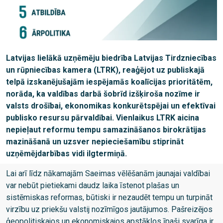
Latvijas lielākā uzņēmēju biedrība Latvijas Tirdzniecības
un rūpniecības kamera (LTRK), reaģējot uz publiskajā
telpā izskanējušajām iespējamās koalīcijas prioritātēm,
norāda, ka valdības darbā šobrīd izšķiroša nozīme ir
valsts drošībai, ekonomikas konkurētspējai un efektīvai
publisko resursu pārvaldībai. Vienlaikus LTRK aicina
nepieļaut reformu tempu samazināšanos birokrātijas
mazināšanā un uzsver nepieciešamību stiprināt
uzņēmējdarbības vidi ilgtermiņā.
Lai arī līdz nākamajām Saeimas vēlēšanām jaunajai valdībai
var nebūt pietiekami daudz laika īstenot plašas un
sistēmiskas reformas, būtiski ir nezaudēt tempu un turpināt
virzību uz priekšu valstij nozīmīgos jautājumos. Pašreizējos
ģeopolitiskajos un ekonomiskajos apstākļos īpaši svarīga ir