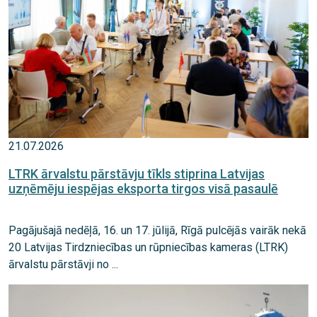
21.07.2026
LTRK ārvalstu pārstāvju tīkls stiprina Latvijas
uzņēmēju iespējas eksporta tirgos visā pasaulē
Pagājušajā nedēļā, 16. un 17. jūlijā, Rīgā pulcējās vairāk nekā
20 Latvijas Tirdzniecības un rūpniecības kameras (LTRK)
ārvalstu pārstāvji no ...