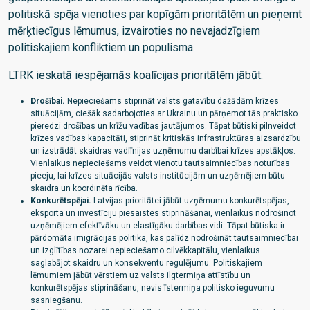
politiskā spēja vienoties par kopīgām prioritātēm un pieņemt
mērķtiecīgus lēmumus, izvairoties no nevajadzīgiem
politiskajiem konfliktiem un populisma.
LTRK ieskatā iespējamās koalīcijas prioritātēm jābūt:
Drošībai.
Nepieciešams stiprināt valsts gatavību dažādām krīzes
situācijām, ciešāk sadarbojoties ar Ukrainu un pārņemot tās praktisko
pieredzi drošības un krīžu vadības jautājumos. Tāpat būtiski pilnveidot
krīzes vadības kapacitāti, stiprināt kritiskās infrastruktūras aizsardzību
un izstrādāt skaidras vadlīnijas uzņēmumu darbībai krīzes apstākļos.
Vienlaikus nepieciešams veidot vienotu tautsaimniecības noturības
pieeju, lai krīzes situācijās valsts institūcijām un uzņēmējiem būtu
skaidra un koordinēta rīcība.
Konkurētspējai.
Latvijas prioritātei jābūt uzņēmumu konkurētspējas,
eksporta un investīciju piesaistes stiprināšanai, vienlaikus nodrošinot
uzņēmējiem efektīvāku un elastīgāku darbības vidi. Tāpat būtiska ir
pārdomāta imigrācijas politika, kas palīdz nodrošināt tautsaimniecībai
un izglītības nozarei nepieciešamo cilvēkkapitālu, vienlaikus
saglabājot skaidru un konsekventu regulējumu. Politiskajiem
lēmumiem jābūt vērstiem uz valsts ilgtermiņa attīstību un
konkurētspējas stiprināšanu, nevis īstermiņa politisko ieguvumu
sasniegšanu.