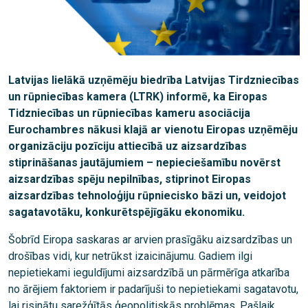
Latvijas lielākā uzņēmēju biedrība Latvijas Tirdzniecības
un rūpniecības kamera (LTRK) informē, ka Eiropas
Tidzniecības un rūpniecības kameru asociācija
Eurochambres nākusi klajā ar vienotu Eiropas uzņēmēju
organizāciju pozīciju attiecībā uz aizsardzības
stiprināšanas jautājumiem – nepieciešamību novērst
aizsardzības spēju nepilnības, stiprinot Eiropas
aizsardzības tehnoloģiju rūpniecisko bāzi un, veidojot
sagatavotāku, konkurētspējīgāku ekonomiku.
Šobrīd Eiropa saskaras ar arvien prasīgāku aizsardzības un
drošības vidi, kur netrūkst izaicinājumu. Gadiem ilgi
nepietiekami ieguldījumi aizsardzībā un pārmērīga atkarība
no ārējiem faktoriem ir padarījuši to nepietiekami sagatavotu,
lai risinātu sarežģītās ģeopolitiskās problēmas. Pašlaik