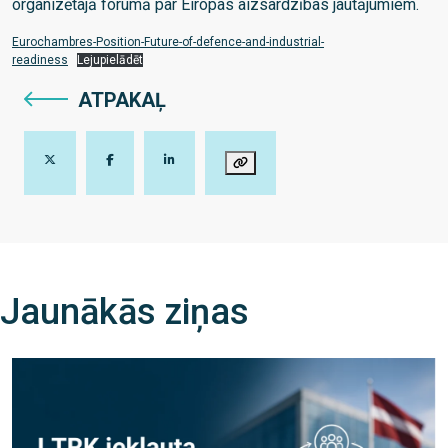
organizētajā forumā par Eiropas aizsardzības jautājumiem.
Eurochambres-Position-Future-of-defence-and-industrial-
readiness
Lejupielādēt
ATPAKAĻ
Jaunākās ziņas