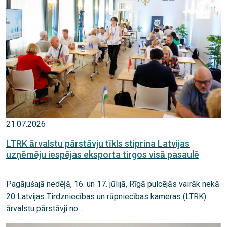
21.07.2026
LTRK ārvalstu pārstāvju tīkls stiprina Latvijas
uzņēmēju iespējas eksporta tirgos visā pasaulē
Pagājušajā nedēļā, 16. un 17. jūlijā, Rīgā pulcējās vairāk nekā
20 Latvijas Tirdzniecības un rūpniecības kameras (LTRK)
ārvalstu pārstāvji no ...