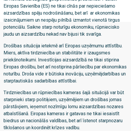
Eiropas Savienība (ES) ne tikai cīnās par nepieciešamo
aizsardzības spēju nodrošināšanu, bet arī ar ekonomikas
izaicinājumiem un nespēju pilnībā izmantot vienotā tirgus
potenciālu. Saikne starp noturīgu ekonomiku, rūpniecisko
jaudu un aizsardzību nekad nav bijusi tik svarīga.
Drošības situācija ietekmē arī Eiropas uzņēmumu attīstību.
Miers, aktīva tirdzniecība un stabilitāte ir izaugsmes
priekšnoteikumi. Investīcijas aizsardzībā ne tikai stiprina
Eiropas drošību, bet arī nostiprina pārliecību par ekonomikas
noturību. Droša vide ir būtiska inovāciju, uzņēmējdarbības un
starptautiskās sadarbības attīstībai.
Tirdzniecības un rūpniecības kameras šajā situācijā var būt
starpnieki starp politiķiem, uzņēmējiem un drošības jomas
pārstāvjiem, ieņemot nozīmīgu lomu aizsardzības nozares
atbalstīšanā. Eiropas kameras ir gatavas ne tikai iesaistīt
biedrus un nacionālās valdības, bet arī īstenot starpnozaru
tīklošanos un koordinēt krīzes vadību.