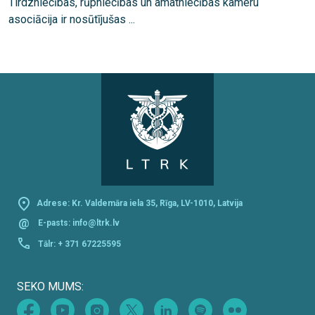
Tirdzniecības, rūpniecības un amatniecības kameru
asociācija ir nosūtījušas ...
Adrese: Kr. Valdemāra iela 35, Rīga, LV-1010, Latvija
@
E-pasts:
info@ltrk.lv
Tālr:
+ 371 67225595
SEKO MUMS: