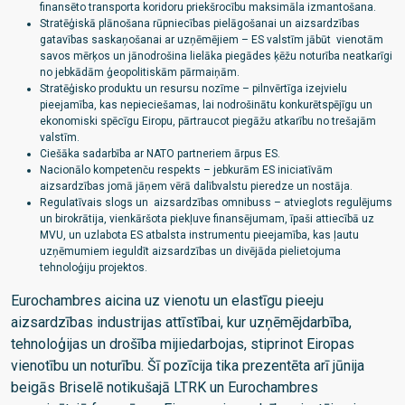
finansēto transporta koridoru priekšrocību maksimāla izmantošana.
Stratēģiskā plānošana rūpniecības pielāgošanai un aizsardzības
gatavības saskaņošanai ar uzņēmējiem – ES valstīm jābūt vienotām
savos mērķos un jānodrošina lielāka piegādes ķēžu noturība neatkarīgi
no jebkādām ģeopolitiskām pārmaiņām.
Stratēģisko produktu un resursu nozīme – pilnvērtīga izejvielu
pieejamība, kas nepieciešamas, lai nodrošinātu konkurētspējīgu un
ekonomiski spēcīgu Eiropu, pārtraucot piegāžu atkarību no trešajām
valstīm.
Ciešāka sadarbība ar NATO partneriem ārpus ES.
Nacionālo kompetenču respekts – jebkurām ES iniciatīvām
aizsardzības jomā jāņem vērā dalībvalstu pieredze un nostāja.
Regulatīvais slogs un aizsardzības omnibuss – atvieglots regulējums
un birokrātija, vienkāršota piekļuve finansējumam, īpaši attiecībā uz
MVU, un uzlabota ES atbalsta instrumentu pieejamība, kas ļautu
uzņēmumiem ieguldīt aizsardzības un divējāda pielietojuma
tehnoloģiju projektos.
Eurochambres aicina uz vienotu un elastīgu pieeju
aizsardzības industrijas attīstībai, kur uzņēmējdarbība,
tehnoloģijas un drošība mijiedarbojas, stiprinot Eiropas
vienotību un noturību. Šī pozīcija tika prezentēta arī jūnija
beigās Briselē notikušajā LTRK un Eurochambres