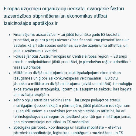
Eiropas uzņēmēju organizāciju ieskatā, svarīgākie faktori
aizsardzības stiprināšanai un ekonomikas attībai
izaicinošajos apstākļos ir:
Finansējums aizsardzībai – tai jābūt turpmāko gadu ES budžeta
prioritātei, ar gudru pieeju aizsardzības finansējuma piesaistīšanai un
sadalei, kā arī atbilstošas sistēmas izveidei uzņēmumu attīstībai un
jaunu uzņēmumu izveidei.
Fokusā jānotur Austrumeiropas un Centrāleiropas reģioni – ES ārējo
robežu nostiprināšanai jābūt prioritātei, jo pierobežas reģionu drošība ir
visas ES drošība.
Militārie un divējāda lietojuma produkti/pakalpojumi ekonomikas
izaugsmes un globālās konkurētspējas veicināšanai – ES būtu
jāuzskata militāro un divējāda lietojuma (civilā un militārā) tehnoloģiju
ekosistēma par stratēģisku, ilgtermiņa izaugsmes sektoru, kas bagāts
ar inovāciju iespējām.
Tehnoloģiju attīstības veicināšana – lai Eiropa pielāgotos strauji
mainīgajām ģeopolitiskajām pārmaiņām, jābūt plašākam redzējumam
uz ieguldījumiem aizsardzības jomas pētniecībā un attīstībā, kā arī
tehnoloģiskajos sasniegumos, piešķirot prioritāti gan militārajai jomai,
gan ekonomiskajai noturībai un ES sadarbībai.
Spēcīgāka pārrobežu koordinācija un labāka mobilitāte – efektīva
pārrobežu koordinācija, loģistikas sastrēgumu mazināšana un ES