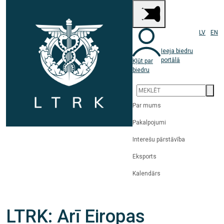
LV
EN
Ieeja biedru
portālā
Kļūt par
biedru
Par mums
Pakalpojumi
Interešu pārstāvība
Eksports
Kalendārs
LTRK: Arī Eiropas