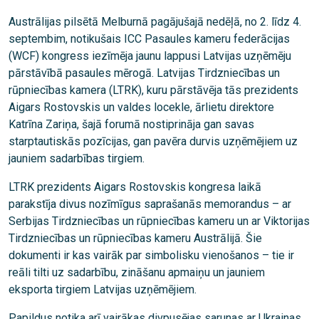
Austrālijas pilsētā Melburnā pagājušajā nedēļā, no 2. līdz 4.
septembim, notikušais ICC Pasaules kameru federācijas
(WCF) kongress iezīmēja jaunu lappusi Latvijas uzņēmēju
pārstāvībā pasaules mērogā. Latvijas Tirdzniecības un
rūpniecības kamera (LTRK), kuru pārstāvēja tās prezidents
Aigars Rostovskis un valdes locekle, ārlietu direktore
Katrīna Zariņa, šajā forumā nostiprināja gan savas
starptautiskās pozīcijas, gan pavēra durvis uzņēmējiem uz
jauniem sadarbības tirgiem.
LTRK prezidents Aigars Rostovskis kongresa laikā
parakstīja divus nozīmīgus saprašanās memorandus – ar
Serbijas Tirdzniecības un rūpniecības kameru un ar Viktorijas
Tirdzniecības un rūpniecības kameru Austrālijā. Šie
dokumenti ir kas vairāk par simbolisku vienošanos – tie ir
reāli tilti uz sadarbību, zināšanu apmaiņu un jauniem
eksporta tirgiem Latvijas uzņēmējiem.
Papildus notika arī vairākas divpusējas sarunas ar Ukrainas,