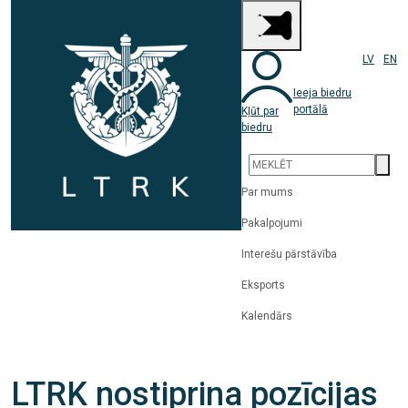
LV
EN
Ieeja biedru
portālā
Kļūt par
biedru
Par mums
Pakalpojumi
Interešu pārstāvība
Eksports
Kalendārs
LTRK nostiprina pozīcijas