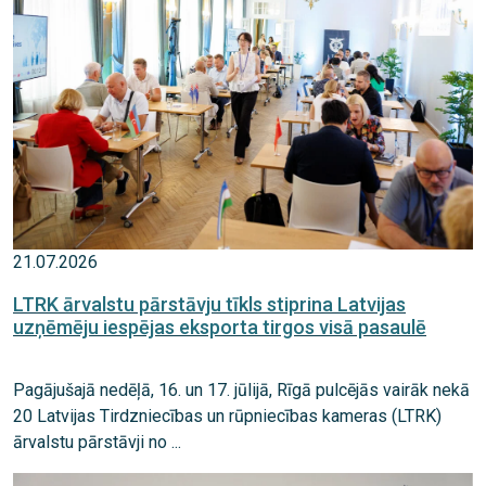
21.07.2026
LTRK ārvalstu pārstāvju tīkls stiprina Latvijas
uzņēmēju iespējas eksporta tirgos visā pasaulē
Pagājušajā nedēļā, 16. un 17. jūlijā, Rīgā pulcējās vairāk nekā
20 Latvijas Tirdzniecības un rūpniecības kameras (LTRK)
ārvalstu pārstāvji no ...