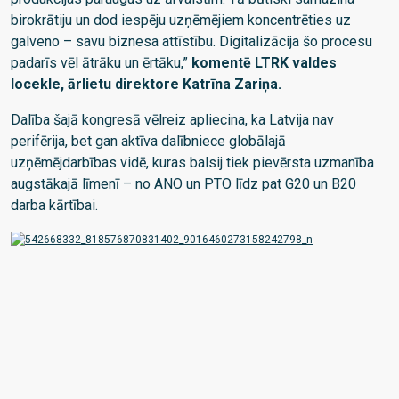
birokrātiju un dod iespēju uzņēmējiem koncentrēties uz
galveno – savu biznesa attīstību. Digitalizācija šo procesu
padarīs vēl ātrāku un ērtāku,”
komentē LTRK valdes
locekle, ārlietu direktore Katrīna Zariņa.
Dalība šajā kongresā vēlreiz apliecina, ka Latvija nav
perifērija, bet gan aktīva dalībniece globālajā
uzņēmējdarbības vidē, kuras balsij tiek pievērsta uzmanība
augstākajā līmenī – no ANO un PTO līdz pat G20 un B20
darba kārtībai.