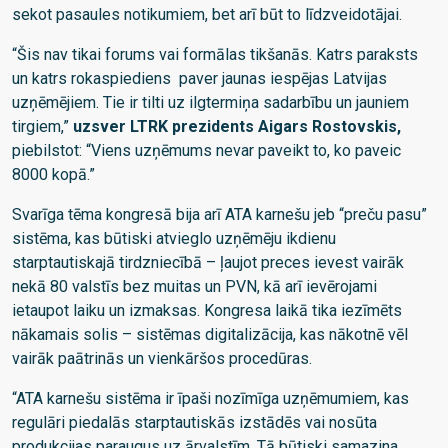
sekot pasaules notikumiem, bet arī būt to līdzveidotājai.
“Šis nav tikai forums vai formālas tikšanās. Katrs paraksts
un katrs rokaspiediens paver jaunas iespējas Latvijas
uzņēmējiem. Tie ir tilti uz ilgtermiņa sadarbību un jauniem
tirgiem,”
uzsver LTRK prezidents Aigars Rostovskis,
piebilstot: “Viens uzņēmums nevar paveikt to, ko paveic
8000 kopā.”
Svarīga tēma kongresā bija arī ATA karnešu jeb “preču pasu”
sistēma, kas būtiski atvieglo uzņēmēju ikdienu
starptautiskajā tirdzniecībā – ļaujot preces ievest vairāk
nekā 80 valstīs bez muitas un PVN, kā arī ievērojami
ietaupot laiku un izmaksas. Kongresa laikā tika iezīmēts
nākamais solis – sistēmas digitalizācija, kas nākotnē vēl
vairāk paātrinās un vienkāršos procedūras.
“ATA karnešu sistēma ir īpaši nozīmīga uzņēmumiem, kas
regulāri piedalās starptautiskās izstādēs vai nosūta
produkcijas paraugus uz ārvalstīm. Tā būtiski samazina