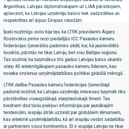
Argentīnas, Latvijas diplomātiskajiem un LIAA pārstāvjiem,
apliecinot, ka Latvijas uzņēmēju balsis tiek sadzirdētas un
respektētas arī ārpus Eiropas robežām.
Īpaši nozīmīgs solis bija tas, ka LTRK prezidents Aigars
Rostovskis pirmo reizi piedalījās ICC Pasaules kameru
federācijas Ģenerālās padomes sēdē, kur, kā jaunievēlēts
loceklis, pārstāv ne tikai Latviju, bet visu Baltijas reģionu.
Tas nozīmē, ka turpmākos trīs gadus Latvijas balss skanēs
starp 40 ietekmīgākajiem pasaules kameru līderiem, kas
nosaka virzienus uzņēmējdarbības politikai globālā mērogā.
LTRK dalība Pasaules kameru federācijas Ģenerālajā
padomē nozīmē, ka Latvijas uzņēmēju intereses turpmāk tiks
pārstāvētas visaugstākajā starptautiskajā līmenī. Tas
biedriem dod tiešu piekļuvi informācijai par jaunākajām
tendencēm, iespēju ātrāk uzzināt par globāliem lēmumiem,
kas ietekmē uzņēmējdarbību, kā arī iespēju veidot sadarbību
ar partneriem visos kontinentos. Šī ir iespēja Latvijai ne tikai