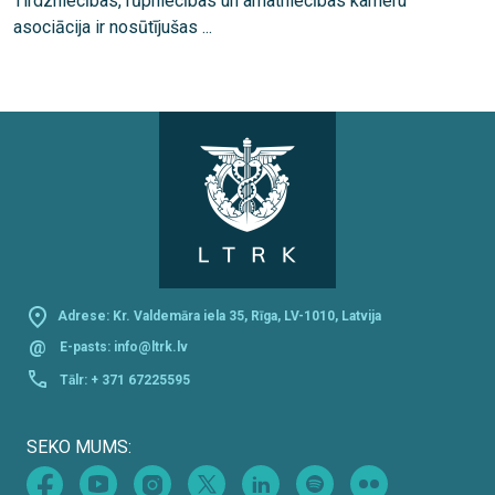
Tirdzniecības, rūpniecības un amatniecības kameru
asociācija ir nosūtījušas ...
Adrese: Kr. Valdemāra iela 35, Rīga, LV-1010, Latvija
@
E-pasts:
info@ltrk.lv
Tālr:
+ 371 67225595
SEKO MUMS: