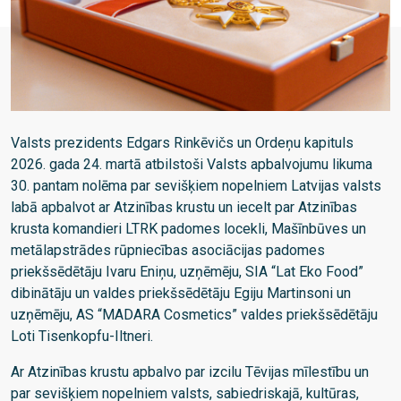
Valsts prezidents Edgars Rinkēvičs un Ordeņu kapituls
2026. gada 24. martā atbilstoši Valsts apbalvojumu likuma
30. pantam nolēma par sevišķiem nopelniem Latvijas valsts
labā apbalvot ar Atzinības krustu un iecelt par Atzinības
krusta komandieri LTRK padomes locekli, Mašīnbūves un
metālapstrādes rūpniecības asociācijas padomes
priekšsēdētāju Ivaru Eniņu, uzņēmēju, SIA “Lat Eko Food”
dibinātāju un valdes priekšsēdētāju Egiju Martinsoni un
uzņēmēju, AS “MADARA Cosmetics” valdes priekšsēdētāju
Loti Tisenkopfu-Iltneri.
Ar Atzinības krustu apbalvo par izcilu Tēvijas mīlestību un
par sevišķiem nopelniem valsts, sabiedriskajā, kultūras,