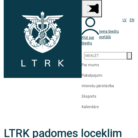
LV
EN
Ieeja biedru
portālā
Kļūt par
biedru
Par mums
Pakalpojumi
Interešu pārstāvība
Eksports
Kalendārs
LTRK padomes loceklim