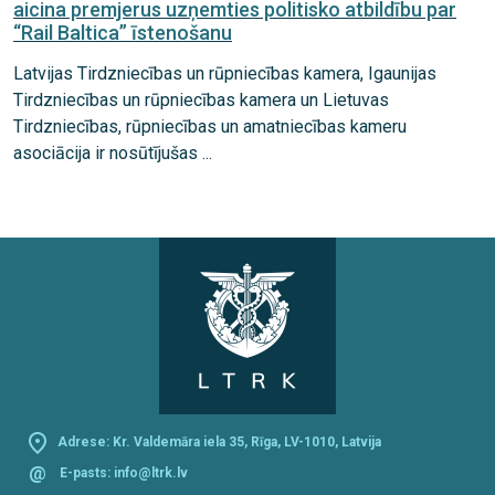
aicina premjerus uzņemties politisko atbildību par
“Rail Baltica” īstenošanu
Latvijas Tirdzniecības un rūpniecības kamera, Igaunijas
Tirdzniecības un rūpniecības kamera un Lietuvas
Tirdzniecības, rūpniecības un amatniecības kameru
asociācija ir nosūtījušas ...
Adrese: Kr. Valdemāra iela 35, Rīga, LV-1010, Latvija
@
E-pasts:
info@ltrk.lv