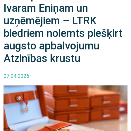
Ivaram Eniņam un
uzņēmējiem – LTRK
biedriem nolemts piešķirt
augsto apbalvojumu
Atzinības krustu
07.04.2026