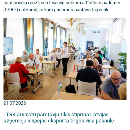
apstiprināja grozījumu Finanšu sektora attīstības padomes
(FSAP) nolikumā, ar kuru padomes sastāvā turpmāk ...
21.07.2026
LTRK ārvalstu pārstāvju tīkls stiprina Latvijas
uzņēmēju iespējas eksporta tirgos visā pasaulē