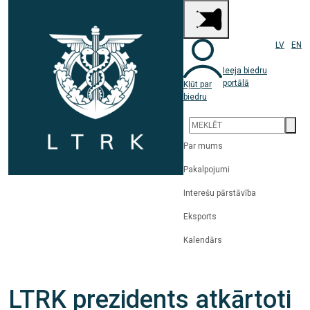
LV
EN
Ieeja biedru
portālā
Kļūt par
biedru
Par mums
Pakalpojumi
Interešu pārstāvība
Eksports
Kalendārs
LTRK prezidents atkārtoti