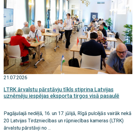
21.07.2026
LTRK ārvalstu pārstāvju tīkls stiprina Latvijas
uzņēmēju iespējas eksporta tirgos visā pasaulē
Pagājušajā nedēļā, 16. un 17. jūlijā, Rīgā pulcējās vairāk nekā
20 Latvijas Tirdzniecības un rūpniecības kameras (LTRK)
ārvalstu pārstāvji no ...