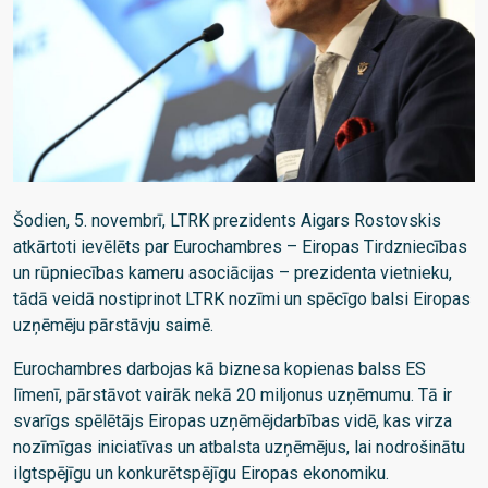
Šodien, 5. novembrī, LTRK prezidents Aigars Rostovskis
atkārtoti ievēlēts par Eurochambres – Eiropas Tirdzniecības
un rūpniecības kameru asociācijas – prezidenta vietnieku,
tādā veidā nostiprinot LTRK nozīmi un spēcīgo balsi Eiropas
uzņēmēju pārstāvju saimē.
Eurochambres darbojas kā biznesa kopienas balss ES
līmenī, pārstāvot vairāk nekā 20 miljonus uzņēmumu. Tā ir
svarīgs spēlētājs Eiropas uzņēmējdarbības vidē, kas virza
nozīmīgas iniciatīvas un atbalsta uzņēmējus, lai nodrošinātu
ilgtspējīgu un konkurētspējīgu Eiropas ekonomiku.