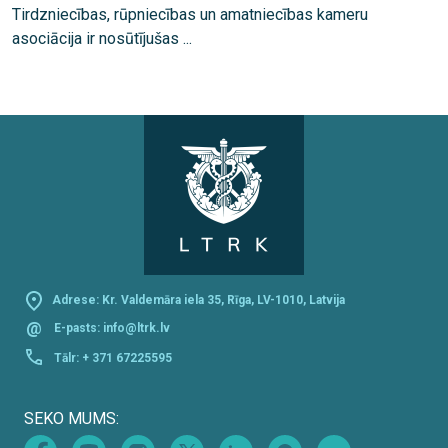
Tirdzniecības, rūpniecības un amatniecības kameru
asociācija ir nosūtījušas ...
Adrese: Kr. Valdemāra iela 35, Rīga, LV-1010, Latvija
@
E-pasts:
info@ltrk.lv
Tālr:
+ 371 67225595
SEKO MUMS: