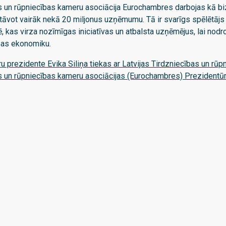
s un rūpniecības kameru asociācija Eurochambres darbojas kā b
stāvot vairāk nekā 20 miljonus uzņēmumu. Tā ir svarīgs spēlētājs
 kas virza nozīmīgas iniciatīvas un atbalsta uzņēmējus, lai nodro
pas ekonomiku.