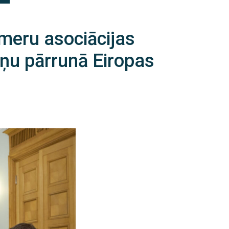
meru asociācijas
liņu pārrunā Eiropas