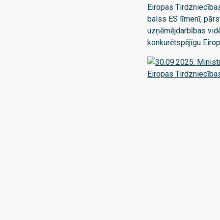
Eiropas Tirdzniecība
balss ES līmenī, pār
uzņēmējdarbības vidē,
konkurētspējīgu Eiro