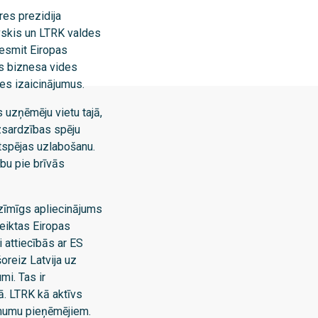
es prezidija
vskis un LTRK valdes
desmit Eiropas
pas biznesa vides
es izaicinājumus.
s uzņēmēju vietu tajā,
izsardzības spēju
ētspējas uzlabošanu.
rbu pie brīvās
nozīmīgs apliecinājums
teiktas Eiropas
i attiecībās ar ES
oreiz Latvija uz
mi. Tas ir
. LTRK kā aktīvs
ēmumu pieņēmējiem.