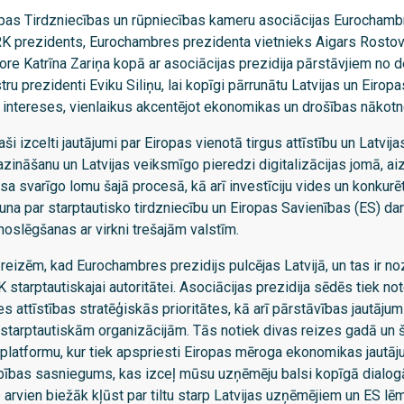
pas Tirdzniecības un rūpniecības kameru asociācijas Eurochambr
RK prezidents, Eurochambres prezidenta vietnieks Aigars Rosto
ktore Katrīna Zariņa kopā ar asociācijas prezidija pārstāvjiem no 
tru prezidenti Eviku Siliņu, lai kopīgi pārrunātu Latvijas un Eiro
u intereses, vienlaikus akcentējot ekonomikas un drošības nākotn
aši izcelti jautājumi par Eiropas vienotā tirgus attīstību un Latvija
zināšanu un Latvijas veiksmīgo pieredzi digitalizācijas jomā, a
sa svarīgo lomu šajā procesā, kā arī investīciju vides un konkur
una par starptautisko tirdzniecību un Eiropas Savienības (ES) da
noslēgšanas ar virkni trešajām valstīm.
m reizēm, kad Eurochambres prezidijs pulcējas Latvijā, un tas ir 
K starptautiskajai autoritātei. Asociācijas prezidija sēdēs tiek no
 attīstības stratēģiskās prioritātes, kā arī pārstāvības jautājum
 starptautiskām organizācijām. Tās notiek divas reizes gadā un š
 platformu, kur tiek apspriesti Eiropas mēroga ekonomikas jautāju
bības sasniegums, kas izceļ mūsu uzņēmēju balsi kopīgā dialogā
arvien biežāk kļūst par tiltu starp Latvijas uzņēmējiem un ES l