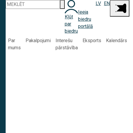
LV
EN
Ieeja
Kļūt
biedru
par
portālā
biedru
Par
Pakalpojumi
Interešu
Eksports
Kalendārs
mums
pārstāvība