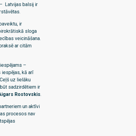
 Latvijas balsij ir
rstāvētas.
aveiktu, ir
birokrātiskā sloga
iecības veicināšana.
 praksē ar citām
n iespējams –
iespējas, kā arī
Ceļš uz lielāku
 būt sadzirdētiem ir
Aigars Rostovskis
.
partneriem un aktīvi
nas procesos nav
tspējas