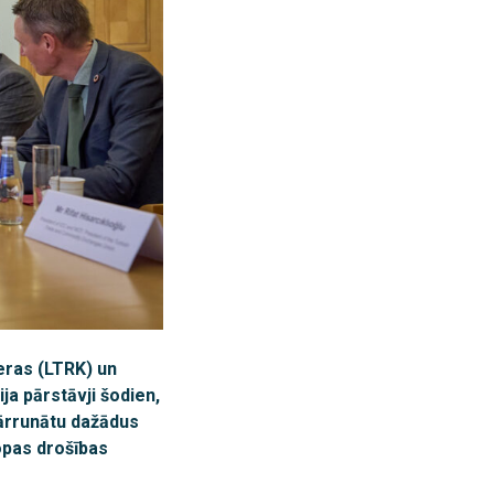
eras (LTRK) un
a pārstāvji šodien,
 pārrunātu dažādus
opas drošības