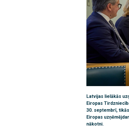
Latvijas lielākās u
Eiropas Tirdzniecīb
30. septembrī, tikās
Eiropas uzņēmējdarb
nākotni.