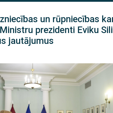
zniecības un rūpniecības ka
r Ministru prezidenti Eviku Si
us jautājumus