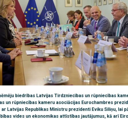
zņēmēju biedrības Latvijas Tirdzniecības un rūpniecības kam
as un rūpniecības kameru asociācijas Eurochambres prezidij
 ar Latvijas Republikas Ministru prezidenti Eviku Siliņu, lai
ības vides un ekonomikas attīstības jautājumus, kā arī Eir