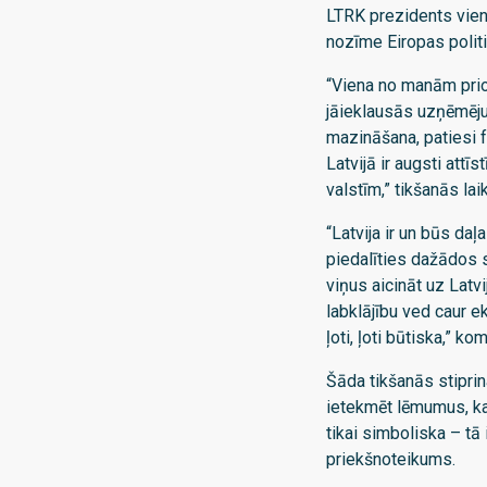
LTRK prezidents vienl
nozīme Eiropas politi
“Viena no manām prior
jāieklausās uzņēmēju 
mazināšana, patiesi f
Latvijā ir augsti attī
valstīm,” tikšanās la
“Latvija ir un būs da
piedalīties dažādos 
viņus aicināt uz Latv
labklājību ved caur e
ļoti, ļoti būtiska,” k
Šāda tikšanās stiprin
ietekmēt lēmumus, k
tikai simboliska – t
priekšnoteikums.