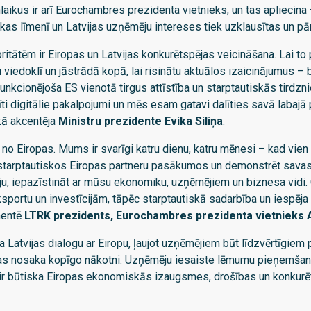
aikus ir arī Eurochambres prezidenta vietnieks, un tas apliecina –
kas līmenī un Latvijas uzņēmēju intereses tiek uzklausītas un pā
itātēm ir Eiropas un Latvijas konkurētspējas veicināšana. Lai to p
viedoklī un jāstrādā kopā, lai risinātu aktuālos izaicinājumus – 
unkcionējoša ES vienotā tirgus attīstība un starptautiskās tirdzn
stīti digitālie pakalpojumi un mēs esam gatavi dalīties savā labajā
ikā akcentēja
Ministru prezidente Evika Siliņa
.
ļa no Eiropas. Mums ir svarīgi katru dienu, katru mēnesi – kad vie
starptautiskos Eiropas partneru pasākumos un demonstrēt savas 
iju, iepazīstināt ar mūsu ekonomiku, uzņēmējiem un biznesa vidi. 
ksportu un investīcijām, tāpēc starptautiskā sadarbība un iespēja
omentē
LTRK prezidents, Eurochambres prezidenta vietnieks 
a Latvijas dialogu ar Eiropu, ļaujot uzņēmējiem būt līdzvērtīgiem 
as nosaka kopīgo nākotni. Uzņēmēju iesaiste lēmumu pieņemša
ā ir būtiska Eiropas ekonomiskās izaugsmes, drošības un konkurē