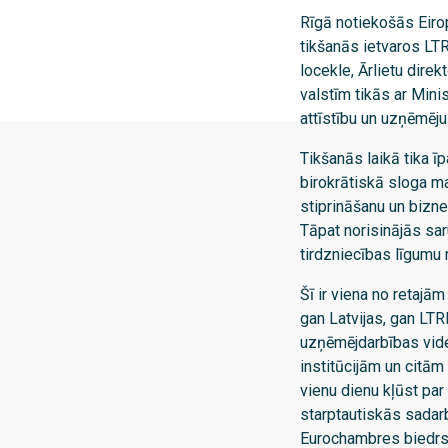
Rīgā notiekošās Eiro
tikšanās ietvaros LT
locekle, Ārlietu dire
valstīm tikās ar Minis
attīstību un uzņēmēj
Tikšanās laikā tika īp
birokrātiskā sloga ma
stiprināšanu un bizne
Tāpat norisinājās sar
tirdzniecības līgumu 
Šī ir viena no retajā
gan Latvijas, gan LTR
uzņēmējdarbības vides
institūcijām un citām
vienu dienu kļūst par
starptautiskās sadar
Eurochambres biedrs 