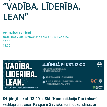
“VADĪBA. LĪDERĪBA.
LEAN”
Apmācības
Semināri
Notikuma vieta:
Atbrīvošanas aleja 95,A, Rēzeknē
04.06
13:00
04. jūnijā plkst. 13:00
ar
SIA “Komunikāciju Darbnīca*”
vadītāju un treneri
Kasparu Savicki
, kurš iepazīstinās ar