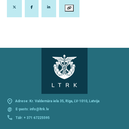
Adrese: Kr. Valdemāra iela 35, Rīga, LV-1010, Latvija
@
E-pasts:
info@ltrk.lv
Tālr:
+ 371 67225595