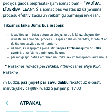
pēdējos gados pieprasītākajām apmācībām –
“VADĪBA.
LĪDERĪBA. LEAN”
. Šīs apmācības vērstas uz uzņēmuma
procesu efektivizāciju un veiksmīgu pārmaiņu ieviešanu.
Tikšanās laikā Jums būs iespēja:
iepazīties ar mācību saturu un pieeju, kuras laikā uzlabojumi tiek
ieviesti jau apmācību procesā. Kaspars dalīsies pieredzē, strādājot ar
dažādiem Latvijas uzņēmumiem;
uzzināt, kā iespējams piesaistīt
Eiropas līdzfinansējumu 50–70%
apmērā
, atkarībā no uzņēmuma lieluma;
personīgi aprunāties ar treneri un uzdot sev interesējošos jautājumus.
📍
Rēzeknes novada pašvaldība, Atbrīvošanas aleja 95,A,
Rēzeknē
📩 Lūdzu,
paziņojiet par savu dalību
rakstot uz e-pastu
maruta.jukevica@ltrk.lv, līdz 2.jūnijam pl.17:00
ATPAKAĻ