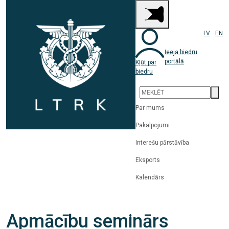
LV
EN
Ieeja biedru
portālā
Kļūt par
biedru
Par mums
Pakalpojumi
Interešu pārstāvība
Eksports
Kalendārs
Apmācību seminārs