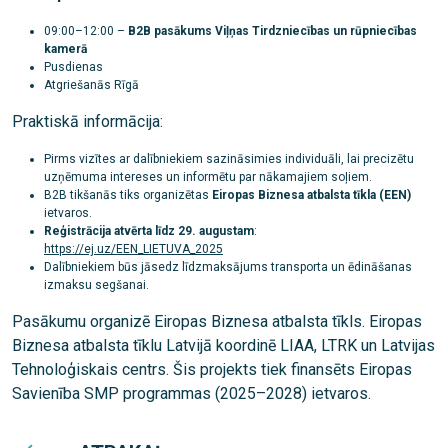
09:00–12:00 –
B2B pasākums Viļņas Tirdzniecības un rūpniecības
kamerā
Pusdienas
Atgriešanās Rīgā
Praktiskā informācija:
Pirms vizītes ar dalībniekiem sazināsimies individuāli, lai precizētu
uzņēmuma intereses un informētu par nākamajiem soļiem.
B2B tikšanās tiks organizētas
Eiropas Biznesa atbalsta tīkla (EEN)
ietvaros.
Reģistrācija atvērta līdz 29. augustam
:
https://ej.uz/EEN_LIETUVA_2025
Dalībniekiem būs jāsedz līdzmaksājums transporta un ēdināšanas
izmaksu segšanai.
Pasākumu organizē Eiropas Biznesa atbalsta tīkls. Eiropas
Biznesa atbalsta tīklu Latvijā koordinē LIAA, LTRK un Latvijas
Tehnoloģiskais centrs. Šis projekts tiek finansēts Eiropas
Savienība SMP programmas (2025–2028) ietvaros.