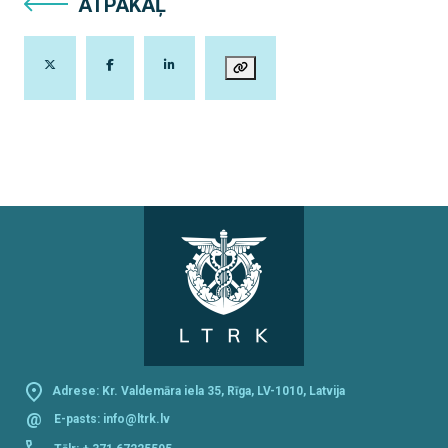
ATPAKAĻ
Adrese: Kr. Valdemāra iela 35, Rīga, LV-1010, Latvija
@
E-pasts:
info@ltrk.lv