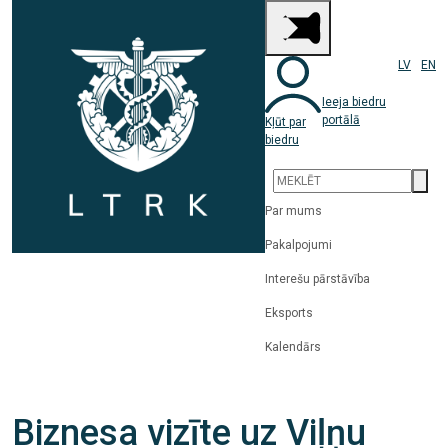
LV
EN
Ieeja biedru
portālā
Kļūt par
biedru
Par mums
Pakalpojumi
Interešu pārstāvība
Eksports
Kalendārs
Biznesa vizīte uz Viļņu