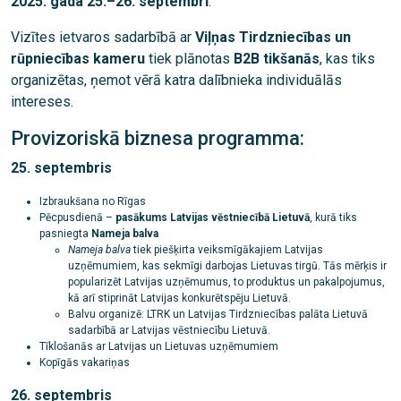
2025. gada 25.–26. septembrī
.
Vizītes ietvaros sadarbībā ar
Viļņas Tirdzniecības un
rūpniecības kameru
tiek plānotas
B2B tikšanās
, kas tiks
organizētas, ņemot vērā katra dalībnieka individuālās
intereses.
Provizoriskā biznesa programma:
25. septembris
Izbraukšana no Rīgas
Pēcpusdienā –
pasākums Latvijas vēstniecībā Lietuvā
, kurā tiks
pasniegta
Nameja balva
Nameja balva
tiek piešķirta veiksmīgākajiem Latvijas
uzņēmumiem, kas sekmīgi darbojas Lietuvas tirgū. Tās mērķis ir
popularizēt Latvijas uzņēmumus, to produktus un pakalpojumus,
kā arī stiprināt Latvijas konkurētspēju Lietuvā.
Balvu organizē: LTRK un Latvijas Tirdzniecības palāta Lietuvā
sadarbībā ar Latvijas vēstniecību Lietuvā.
Tīklošanās ar Latvijas un Lietuvas uzņēmumiem
Kopīgās vakariņas
26. septembris