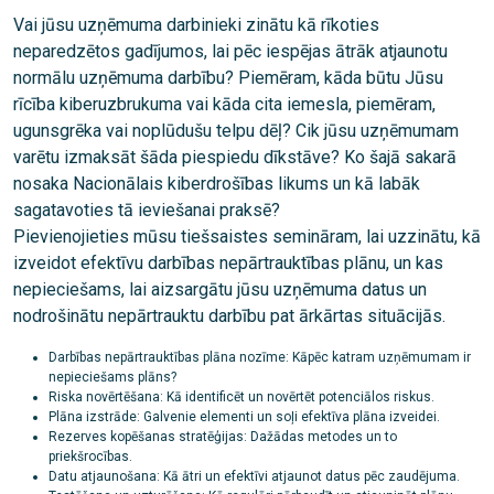
Vai jūsu uzņēmuma darbinieki zinātu kā rīkoties
neparedzētos gadījumos, lai pēc iespējas ātrāk atjaunotu
normālu uzņēmuma darbību? Piemēram, kāda būtu Jūsu
rīcība kiberuzbrukuma vai kāda cita iemesla, piemēram,
ugunsgrēka vai noplūdušu telpu dēļ? Cik jūsu uzņēmumam
varētu izmaksāt šāda piespiedu dīkstāve? Ko šajā sakarā
nosaka Nacionālais kiberdrošības likums un kā labāk
sagatavoties tā ieviešanai praksē?
Pievienojieties mūsu tiešsaistes semināram, lai uzzinātu, kā
izveidot efektīvu darbības nepārtrauktības plānu, un kas
nepieciešams, lai aizsargātu jūsu uzņēmuma datus un
nodrošinātu nepārtrauktu darbību pat ārkārtas situācijās.
Darbības nepārtrauktības plāna nozīme: Kāpēc katram uzņēmumam ir
nepieciešams plāns?
Riska novērtēšana: Kā identificēt un novērtēt potenciālos riskus.
Plāna izstrāde: Galvenie elementi un soļi efektīva plāna izveidei.
Rezerves kopēšanas stratēģijas: Dažādas metodes un to
priekšrocības.
Datu atjaunošana: Kā ātri un efektīvi atjaunot datus pēc zaudējuma.