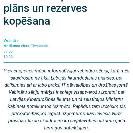
plāns un rezerves
kopēšana
Vebināri
Notikuma vieta:
Tiešsaistē
07.05
10:00
Pievienojieties mūsu informatīvajai vebināru sērijai, kurā mēs
skaidrosim ne tikai Latvijas likumdošanas nianses, bet
dalīsimies arī ar labo praksi IT pārvaldības un drošības jomā.
Vebināru sēriju mērķis ir sniegt visaptverošu izpratni par
Latvijas Kiberdrošības likuma un tā saistītajos Ministru
Kabineta noteikumos iezīmēto. Papildus tam izcelsim tās
priekšrocības, ko iegūst uzņēmums, kas ieviesīs NIS2
prasības, kā arī skaidrosim kā sagatavoties nākamā gada
termiņos noteiktajam.