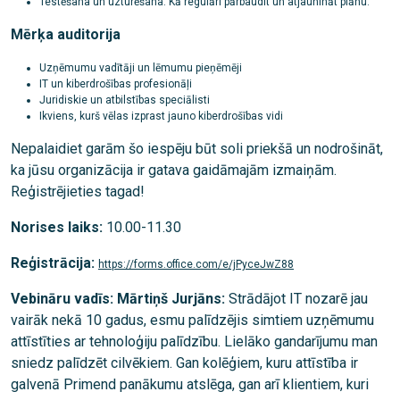
Testēšana un uzturēšana: Kā regulāri pārbaudīt un atjaunināt plānu.
Mērķa auditorija
Uzņēmumu vadītāji un lēmumu pieņēmēji
IT un kiberdrošības profesionāļi
Juridiskie un atbilstības speciālisti
Ikviens, kurš vēlas izprast jauno kiberdrošības vidi
Nepalaidiet garām šo iespēju būt soli priekšā un nodrošināt,
ka jūsu organizācija ir gatava gaidāmajām izmaiņām.
Reģistrējieties tagad!
Norises laiks:
10.00-11.30
Reģistrācija:
https://forms.office.com/e/jPyceJwZ88
Vebināru vadīs:
Mārtiņš Jurjāns:
Strādājot IT nozarē jau
vairāk nekā 10 gadus, esmu palīdzējis simtiem uzņēmumu
attīstīties ar tehnoloģiju palīdzību. Lielāko gandarījumu man
sniedz palīdzēt cilvēkiem. Gan kolēģiem, kuru attīstība ir
galvenā Primend panākumu atslēga, gan arī klientiem, kuri