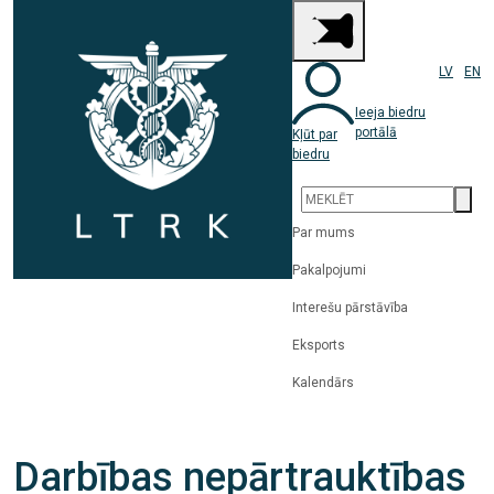
LV
EN
Ieeja biedru
portālā
Kļūt par
biedru
Par mums
Pakalpojumi
Interešu pārstāvība
Eksports
Kalendārs
Darbības nepārtrauktības