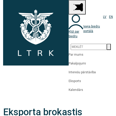
LV
EN
Ieeja biedru
portālā
Kļūt par
biedru
Par mums
Pakalpojumi
Interešu pārstāvība
Eksports
Kalendārs
Eksporta brokastis