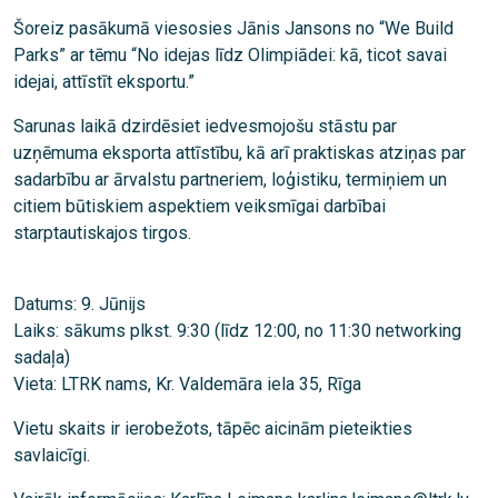
Šoreiz pasākumā viesosies Jānis Jansons no “We Build
Parks” ar tēmu “No idejas līdz Olimpiādei: kā, ticot savai
idejai, attīstīt eksportu.”
Sarunas laikā dzirdēsiet iedvesmojošu stāstu par
uzņēmuma eksporta attīstību, kā arī praktiskas atziņas par
sadarbību ar ārvalstu partneriem, loģistiku, termiņiem un
citiem būtiskiem aspektiem veiksmīgai darbībai
starptautiskajos tirgos.
Datums: 9. Jūnijs
Laiks: sākums plkst. 9:30 (līdz 12:00, no 11:30 networking
sadaļa)
Vieta: LTRK nams, Kr. Valdemāra iela 35, Rīga
Vietu skaits ir ierobežots, tāpēc aicinām pieteikties
savlaicīgi.