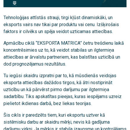
Tehnoloģijas attīstās strauji, tirgi kļūst dinamiskāki, un
eksports vairs nav tikai par produktu vai cenu. Izšķirošais
faktors ir cilvēks un spēja veidot uzticamas attiecības.
Apmācību ciklā “EKSPORTA MATRICA” četru trešdienu laikā
koncentrēsimies uz to, kā veidot stabilas un ilgtermiņa
attiecības ar ārvalstu partneriem, kas balstītas uzticībā un
dod prognozējamus rezultātus.
Tu iegūsi skaidru izpratni par to, kā mūsdienās veidojas
eksporta attiecības dažādos tirgos, kā ātri nostiprināt
uzticību un kā pārvērst pirmo darījumu par ilgtermiņa
sadarbību. Tiks apskatītas pieejas, kuras iespējams uzreiz
pielietot ikdienas darbā, bez liekas teorijas.
Šis cikls ir paredzēts tiem, kuri eksportu uztver kā
sistēmisku darbu ar skaidru mērķi, nevis kā gadījuma
darījumu virkni. Ja mērķis ir stabila izaugsme un kontrolējams