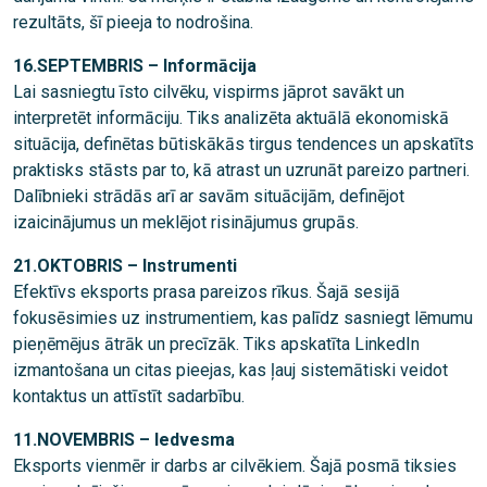
rezultāts, šī pieeja to nodrošina.
16.SEPTEMBRIS – Informācija
Lai sasniegtu īsto cilvēku, vispirms jāprot savākt un
interpretēt informāciju. Tiks analizēta aktuālā ekonomiskā
situācija, definētas būtiskākās tirgus tendences un apskatīts
praktisks stāsts par to, kā atrast un uzrunāt pareizo partneri.
Dalībnieki strādās arī ar savām situācijām, definējot
izaicinājumus un meklējot risinājumus grupās.
21.OKTOBRIS – Instrumenti
Efektīvs eksports prasa pareizos rīkus. Šajā sesijā
fokusēsimies uz instrumentiem, kas palīdz sasniegt lēmumu
pieņēmējus ātrāk un precīzāk. Tiks apskatīta LinkedIn
izmantošana un citas pieejas, kas ļauj sistemātiski veidot
kontaktus un attīstīt sadarbību.
11.NOVEMBRIS – Iedvesma
Eksports vienmēr ir darbs ar cilvēkiem. Šajā posmā tiksies