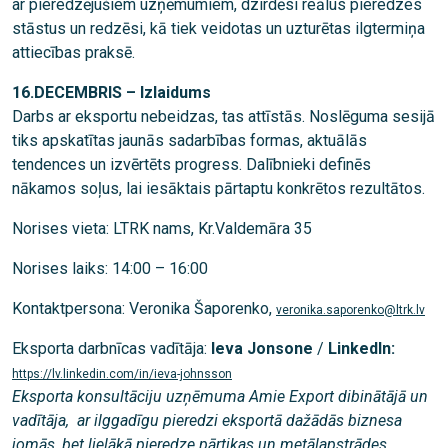
ar pieredzējušiem uzņēmumiem, dzirdēsi reālus pieredzes
stāstus un redzēsi, kā tiek veidotas un uzturētas ilgtermiņa
attiecības praksē.
16.DECEMBRIS – Izlaidums
Darbs ar eksportu nebeidzas, tas attīstās. Noslēguma sesijā
tiks apskatītas jaunās sadarbības formas, aktuālās
tendences un izvērtēts progress. Dalībnieki definēs
nākamos soļus, lai iesāktais pārtaptu konkrētos rezultātos.
Norises vieta: LTRK nams, Kr.Valdemāra 35
Norises laiks: 14:00 – 16:00
Kontaktpersona: Veronika Šaporenko,
veronika.saporenko@ltrk.lv
Eksporta darbnīcas vadītāja:
Ieva Jonsone
/
LinkedIn:
https://lv.linkedin.com/in/ieva-johnsson
Eksporta konsultāciju uzņēmuma Amie Export dibinātājā un
vadītāja, ar ilggadīgu pieredzi eksportā dažādās biznesa
jomās, bet lielākā pieredze pārtikas un metālapstrādes