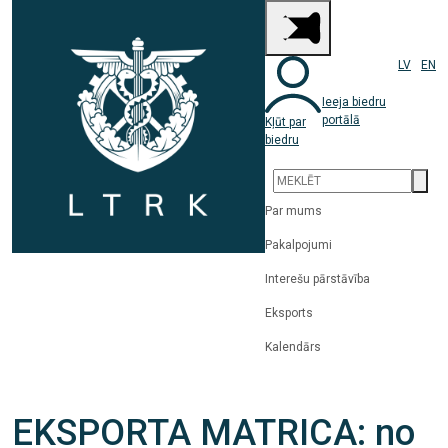
LV
EN
Ieeja biedru
portālā
Kļūt par
biedru
Par mums
Pakalpojumi
Interešu pārstāvība
Eksports
Kalendārs
EKSPORTA MATRICA: no