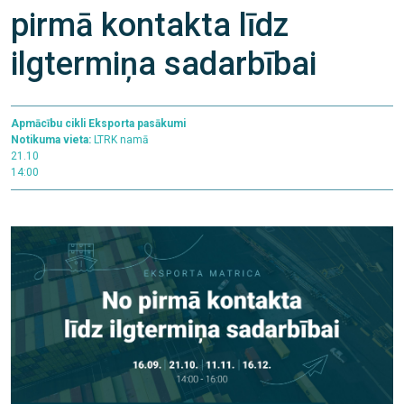
pirmā kontakta līdz
ilgtermiņa sadarbībai
Apmācību cikli
Eksporta pasākumi
Notikuma vieta:
LTRK namā
21.10
14:00