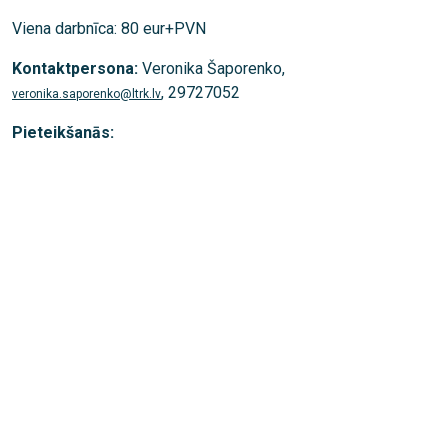
Viena darbnīca: 80 eur+PVN
Kontaktpersona:
Veronika Šaporenko,
, 29727052
veronika.saporenko@ltrk.lv
Pieteikšanās: