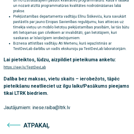
un no izstrādātājiem pasūtīt kvalitatīvu programmatūru. Kāda ir labākā
un nozarē atzītā programmatūras kvalitātes nodrošināšanas labā
prakse.
Piekļūstamības departamenta vadītāju Elīnu Šiškeviču, kura savukārt
pastāstīs par jauno Eiropas Savienības regulējumu, kas attiecas uz
tīmekļa vietņu un mobilo lietotņu piekļūstamības prasībām, lai tās būtu
ērti lietojamas gan cilvēkiem ar invaliditāti, gan lietotājiem, kuri
saskaras ar īslaicīgiem ierobežojumiem.
Biznesa attīstības vadītāju Ati Mertenu, kurš iepazīstinās ar
TestDevLab darbību un vadīs ekskursiju pa TestDevLab laboratorijām.
Lai pieteiktos, lūdzu, aizpildiet pieteikuma anketu:
https://ieej.lv/TestDevLab
Dalība bez maksas, vietu skaits – ierobežots, tāpēc
pieteikšanu neatlieciet uz ilgu laiku!Pasākums pieejams
tikai LTRK biedriem.
Jautājumiem: inese.raiba@ltrk.lv
ATPAKAĻ