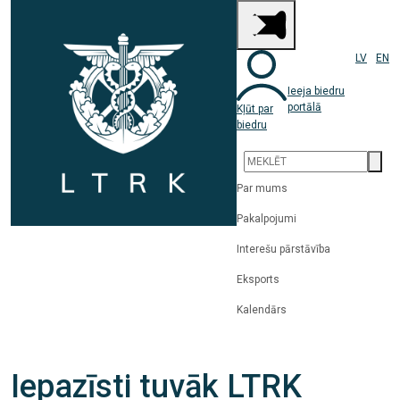
LV
EN
Ieeja biedru
portālā
Kļūt par
biedru
Par mums
Pakalpojumi
Interešu pārstāvība
Eksports
Kalendārs
Iepazīsti tuvāk LTRK