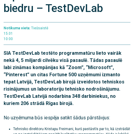
biedru – TestDevLab
Notikuma vieta:
Tiešsaistē
15.01
10:00
SIA TestDevLab testēto programmatūru lieto vairāk
nekā 4, 5 miljardi cilvēku visā pasaulē. Tādas pasaulē
labi zināmas kompānijas kā “Zoom”, “Microsoft”,
“Pinterest” un citas Fortune 500 uzņēmumi izmanto
tepat Latvijā, TestDevLab birojā izveidotos tehniskos
risinājumus un laboratoriju tehnisko nodrošinājumu.
TestDevLab Latvijā nodarbina 348 darbiniekus, no
kuriem 206 strādā Rīgas birojā.
No uzņēmuma būs iespēja satikt šādus pārstāvjus:
Tehnisko direktoru Kristapu Freimani, kurš pastāstīs par to, kā izstrādāt