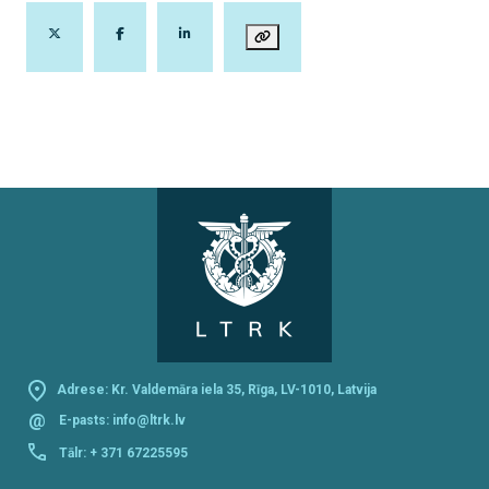
Adrese: Kr. Valdemāra iela 35, Rīga, LV-1010, Latvija
@
E-pasts:
info@ltrk.lv
Tālr:
+ 371 67225595