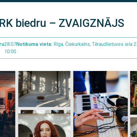
LTRK biedru – ZVAIGZNĀJS
ru
28.07
Notikuma vieta:
Rīga, Čiekurkalns, Tēraudlietuves iela 
10:00