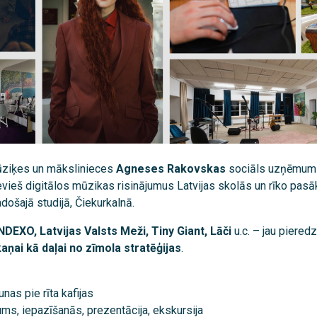
ūziķes un mākslinieces
Agneses Rakovskas
sociāls uzņēmums
ievieš digitālos mūzikas risinājumus Latvijas skolās un rīko pas
došajā studijā, Čiekurkalnā.
NDEXO, Latvijas Valsts Meži, Tiny Giant, Lāči
u.c. – jau pieredz
aņai kā daļai no zīmola stratēģijas
.
nas pie rīta kafijas
ms, iepazīšanās, prezentācija, ekskursija