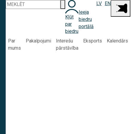
LV
EN
Ieeja
Kļūt
biedru
par
portālā
biedru
Par
Pakalpojumi
Interešu
Eksports
Kalendārs
mums
pārstāvība