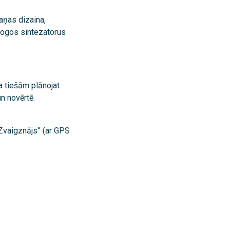
ņas dizaina,
alogos sintezatorus
ja tiešām plānojat
un novērtē.
“Zvaigznājs” (ar GPS