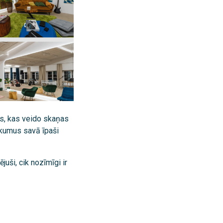
, kas veido skaņas
ākumus savā īpaši
ējuši, cik nozīmīgi ir