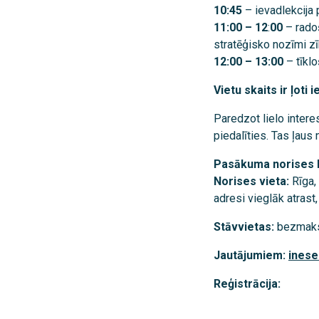
10:45
– ievadlekcija
11:00 – 12
:
00
– rado
stratēģisko nozīmi zī
12:00 – 13:00
– tīkl
Vietu skaits ir ļoti 
Paredzot lielo intere
piedalīties. Tas ļaus 
Pasākuma norises l
Norises vieta:
Rīga, 
adresi vieglāk atrast, 
Stāvvietas:
bezmaks
Jautājumiem:
inese
Reģistrācija: