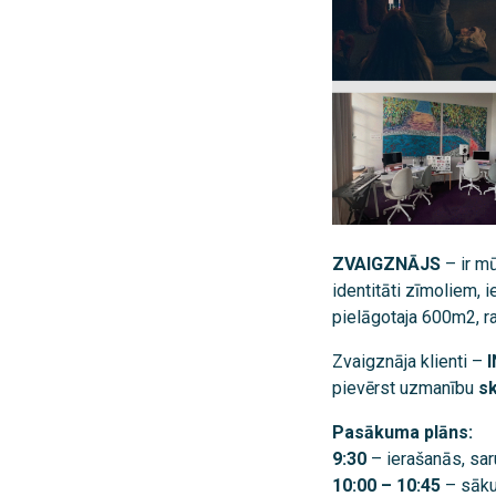
ZVAIGZNĀJS
– ir m
identitāti zīmoliem, 
pielāgotaja 600m2, ra
Zvaigznāja klienti –
I
pievērst uzmanību
sk
Pasākuma plāns:
9:30
– ierašanās, saru
10:00 – 10:45
– sāku