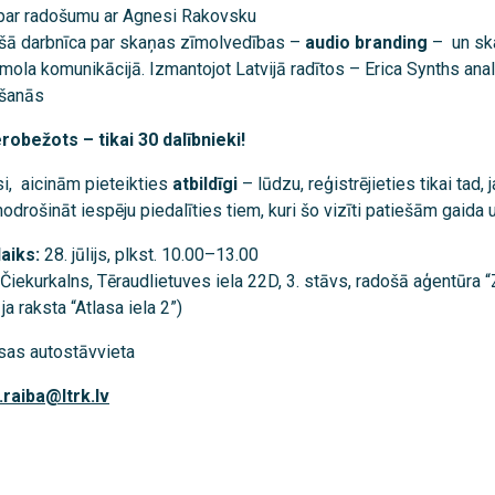
 par radošumu ar Agnesi Rakovsku
šā darbnīca par skaņas zīmolvedības –
audio branding
– un ska
mola komunikācijā. Izmantojot Latvijā radītos – Erica Synths an
ošanās
ierobežots – tikai 30 dalībnieki!
si, aicinām pieteikties
atbildīgi
– lūdzu, reģistrējieties tikai tad, 
nodrošināt iespēju piedalīties tiem, kuri šo vizīti patiešām gaida 
aiks:
28. jūlijs, plkst. 10.00–13.00
Čiekurkalns, Tēraudlietuves iela 22D, 3. stāvs, radošā aģentūra 
ja raksta “Atlasa iela 2”)
as autostāvvieta
.raiba@ltrk.lv