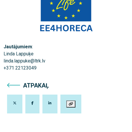
Jautājumiem
:
Linda Lappuķe
linda.lappuke@ltrk.lv
+371 22123049
ATPAKAĻ