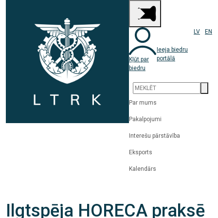
LV
EN
Ieeja biedru
portālā
Kļūt par
biedru
Par mums
Pakalpojumi
Interešu pārstāvība
Eksports
Kalendārs
Ilgtspēja HORECA praksē