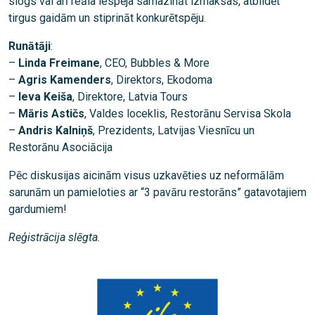
slogs vai arī reāla iespēja samazināt izmaksas, atbildēt
tirgus gaidām un stiprināt konkurētspēju.
Runātāji
:
–
Linda Freimane
, CEO, Bubbles & More
–
Agris Kamenders
, Direktors, Ekodoma
–
Ieva Keiša
, Direktore, Latvia Tours
–
Māris Astičs
, Valdes loceklis, Restorānu Servisa Skola
–
Andris Kalniņš
, Prezidents, Latvijas Viesnīcu un
Restorānu Asociācija
Pēc diskusijas aicinām visus uzkavēties uz neformālām
sarunām un pamieloties ar “3 pavāru restorāns” gatavotajiem
gardumiem!
Reģistrācija slēgta.