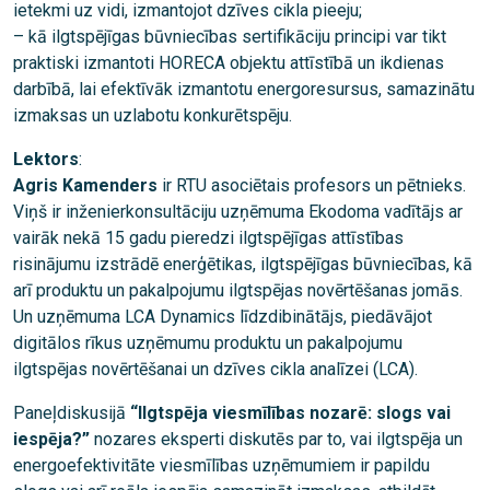
ietekmi uz vidi, izmantojot dzīves cikla pieeju;
– kā ilgtspējīgas būvniecības sertifikāciju principi var tikt
praktiski izmantoti HORECA objektu attīstībā un ikdienas
darbībā, lai efektīvāk izmantotu energoresursus, samazinātu
izmaksas un uzlabotu konkurētspēju.
Lektors
:
Agris Kamenders
ir RTU asociētais profesors un pētnieks.
Viņš ir inženierkonsultāciju uzņēmuma Ekodoma vadītājs ar
vairāk nekā 15 gadu pieredzi ilgtspējīgas attīstības
risinājumu izstrādē enerģētikas, ilgtspējīgas būvniecības, kā
arī produktu un pakalpojumu ilgtspējas novērtēšanas jomās.
Un uzņēmuma LCA Dynamics līdzdibinātājs, piedāvājot
digitālos rīkus uzņēmumu produktu un pakalpojumu
ilgtspējas novērtēšanai un dzīves cikla analīzei (LCA).
Paneļdiskusijā
“Ilgtspēja viesmīlības nozarē: slogs vai
iespēja?”
nozares eksperti diskutēs par to, vai ilgtspēja un
energoefektivitāte viesmīlības uzņēmumiem ir papildu