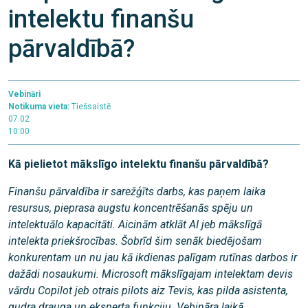
intelektu finanšu
pārvaldībā?
Vebināri
Notikuma vieta:
Tiešsaistē
07.02
10:00
Kā pielietot mākslīgo intelektu finanšu pārvaldībā?
Finanšu pārvaldība ir sarežģīts darbs, kas paņem laika
resursus, pieprasa augstu koncentrēšanās spēju un
intelektuālo kapacitāti. Aicinām atklāt AI jeb mākslīgā
intelekta priekšrocības. Šobrīd šim senāk biedējošam
konkurentam un nu jau kā ikdienas palīgam rutīnas darbos ir
dažādi nosaukumi. Microsoft mākslīgajam intelektam devis
vārdu Copilot jeb otrais pilots aiz Tevis, kas pilda asistenta,
gudra drauga un eksperta funkciju. Vebināra laikā