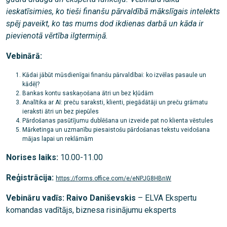
ieskatīsimies, ko tieši finanšu pārvaldībā mākslīgais intelekts
spēj paveikt, ko tas mums dod ikdienas darbā un kāda ir
pievienotā vērtība ilgtermiņā.
Vebinārā:
Kādai jābūt mūsdienīgai finanšu pārvaldībai: ko izvēlas pasaule un
kādēļ?
Bankas kontu saskaņošana ātri un bez kļūdām
Analītika ar AI: preču saraksti, klienti, piegādātāji un preču grāmatu
ieraksti ātri un bez piepūles
Pārdošanas pasūtījumu dublēšana un izveide pat no klienta vēstules
Mārketinga un uzmanību piesaistošu pārdošanas tekstu veidošana
mājas lapai un reklāmām
Norises laiks:
10.00-11.00
Reģistrācija:
https://forms.office.com/e/eNPJG8HBnW
Vebināru vadīs: Raivo Daniševskis
– ELVA Ekspertu
komandas vadītājs, biznesa risinājumu eksperts