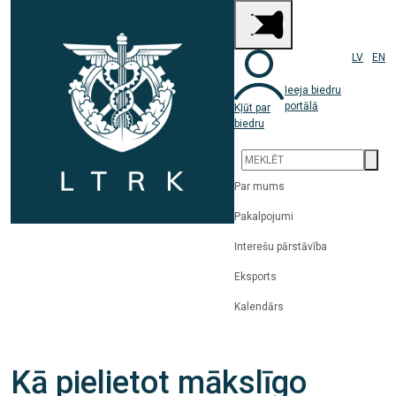
LV
EN
Ieeja biedru
portālā
Kļūt par
biedru
Par mums
Pakalpojumi
Interešu pārstāvība
Eksports
Kalendārs
Kā pielietot mākslīgo