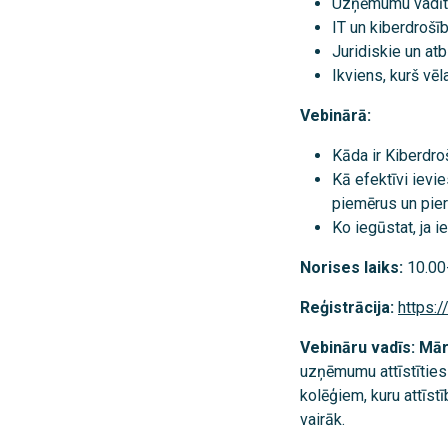
Uzņēmumu vadītā
IT un kiberdrošī
Juridiskie un atb
Ikviens, kurš vēl
Vebinārā:
Kāda ir Kiberdro
Kā efektīvi ievie
piemērus un pier
Ko iegūstat, ja i
Norises laiks:
10.00
Reģistrācija:
https:
Vebināru vadīs: Mār
uzņēmumu attīstīties 
kolēģiem, kuru attīst
vairāk.