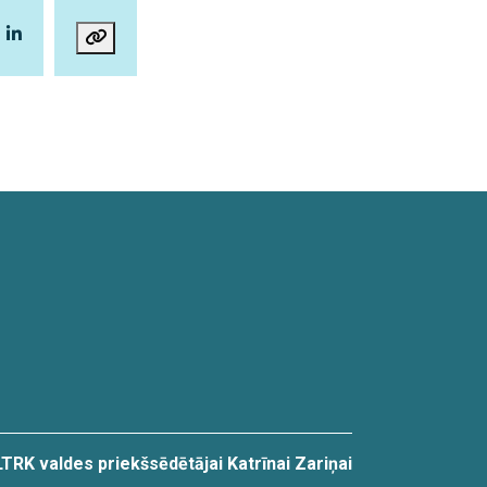
LTRK valdes priekšsēdētājai Katrīnai Zariņai