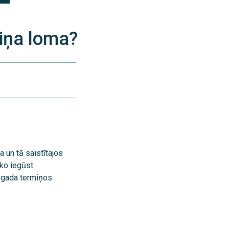
viņa loma?
a un tā saistītajos
 ko iegūst
ā gada termiņos