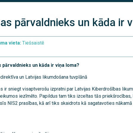
bas pārvaldnieks un kāda ir 
uma vieta:
Tiešsaistē
s pārvaldnieks un kāda ir viņa loma?
 direktīva un Latvijas likumdošana tuvplānā
s ir sniegt visaptverošu izpratni par Latvijas Kiberdrošības likum
eikumos iezīmēto. Papildus tam tiks izceltas tās priekšrocības,
īs NIS2 prasības, kā arī tiks skaidrots kā sagatavoties nākam