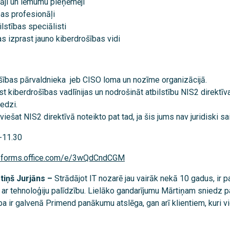
ji un lēmumu pieņēmēji
bas profesionāļi
ilstības speciālisti
as izprast jauno kiberdrošības vidi
šības pārvaldnieka jeb CISO loma un nozīme organizācijā.
st kiberdrošības vadlīnijas un nodrošināt atbilstību NIS2 direktīv
edzi.
eviešat NIS2 direktīvā noteikto pat tad, ja šis jums nav juridiski sa
-11.30
//forms.office.com/e/3wQdCndCGM
tiņš Jurjāns –
Strādājot IT nozarē jau vairāk nekā 10 gadus, ir p
ar tehnoloģiju palīdzību. Lielāko gandarījumu Mārtiņam sniedz p
ība ir galvenā Primend panākumu atslēga, gan arī klientiem, kuri 