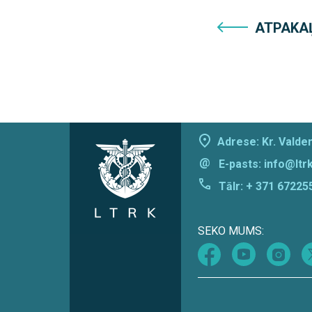
ATPAKA
Adrese: Kr. Valdem
@
E-pasts:
info@ltrk
Tālr:
+ 371 67225
SEKO MUMS: