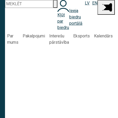
LV
EN
Ieeja
Kļūt
biedru
par
portālā
biedru
Par
Pakalpojumi
Interešu
Eksports
Kalendārs
mums
pārstāvība