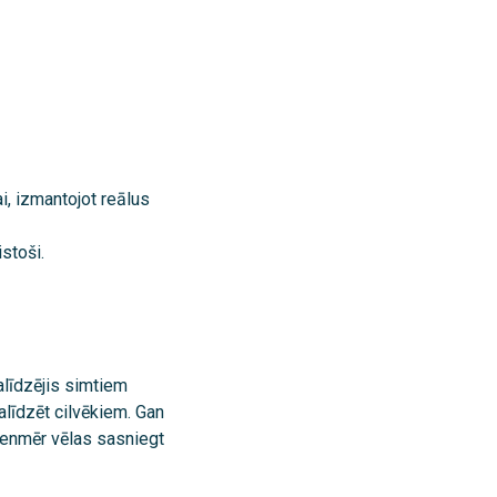
ai, izmantojot reālus
istoši.
alīdzējis simtiem
alīdzēt cilvēkiem. Gan
vienmēr vēlas sasniegt