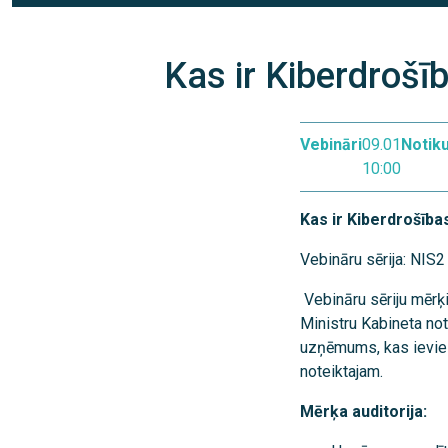
Kas ir Kiberdrošī
Vebināri
09.01
Notik
10:00
Kas ir Kiberdrošība
Vebināru sērija: NIS2
Vebināru sēriju mērķi
Ministru Kabineta not
uzņēmums, kas ievies
noteiktajam.
Mērķa auditorija: