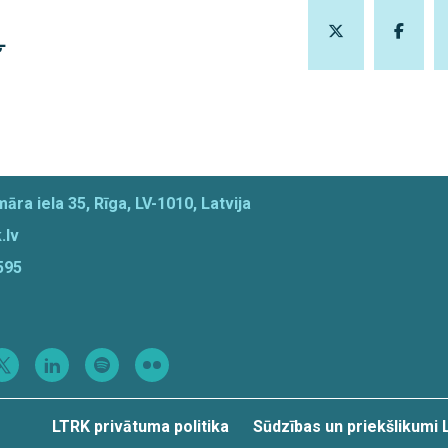
Ļ
āra iela 35, Rīga, LV-1010, Latvija
.lv
595
LTRK privātuma politika
Sūdzības un priekšlikumi 