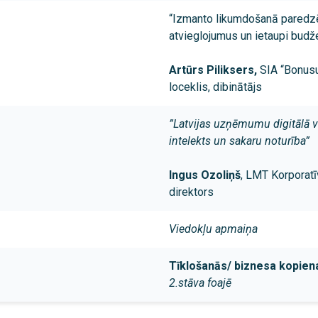
“Izmanto likumdošanā paredz
atvieglojumus un ietaupi budž
Artūrs Piliksers,
SIA “Bonusu
loceklis, dibinātājs
”Latvijas uzņēmumu digitālā v
intelekts un sakaru noturība”
Ingus Ozoliņš
, LMT Korporatī
direktors
Viedokļu apmaiņa
Tīklošanās/ biznesa kopien
2.stāva foajē