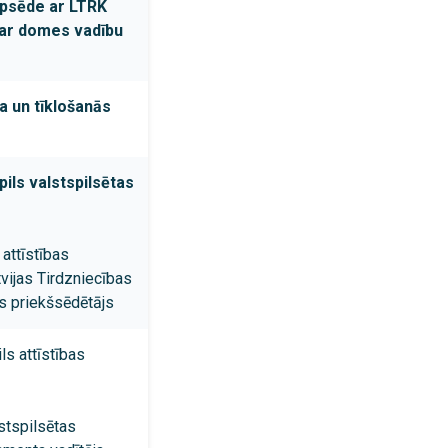
opsēde ar LTRK
ar domes vadību
ja un tīklošanās
ils valstspilsētas
attīstības
vijas Tirdzniecības
s priekšsēdētājs
ls attīstības
stspilsētas