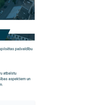
spilsētas pašvaldību
u atbalstu
šības aspektiem un
m.