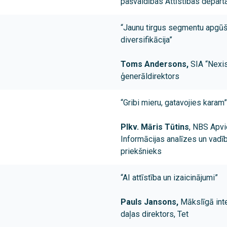
pašvaldības Attīstības depart
“Jaunu tirgus segmentu apgūš
diversifikācija”
Toms Andersons,
SIA “Nexi
ģenerāldirektors
“Gribi mieru, gatavojies karam”
Plkv. Māris Tūtins
, NBS Apvi
Informācijas analīzes un vad
priekšnieks
“AI attīstība un izaicinājumi”
Pauls Jansons,
Mākslīgā inte
daļas direktors, Tet