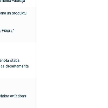
amenta vadītāja
ana un produktu
s Fibers”
enotā štāba
ības departamenta
lekta attīstības