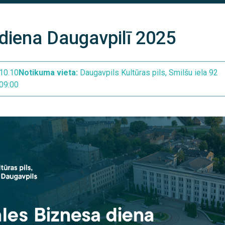
diena Daugavpilī 2025
10.10
Notikuma vieta:
Daugavpils Kultūras pils, Smilšu iela 92
09:00