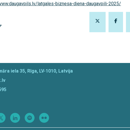
/www.daugavpils.lv/latgales-biznesa-diena-daugavpili-2025/
Ļ
āra iela 35, Rīga, LV-1010, Latvija
.lv
595