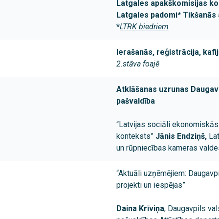
Latgales apakškomisijas k
Latgales padomi
*
Tikšanās 
*
LTRK biedriem
Ierašanās, reģistrācija, kafi
2.stāva foajē
Atklāšanas uzrunas
Daugavp
pašvaldība
“Latvijas sociāli ekonomiskās 
konteksts”
Jānis Endziņš,
Lat
un rūpniecības kameras valde
“Aktuāli uzņēmējiem: Daugavpi
projekti un iespējas”
Daina Krīviņa
, Daugavpils val