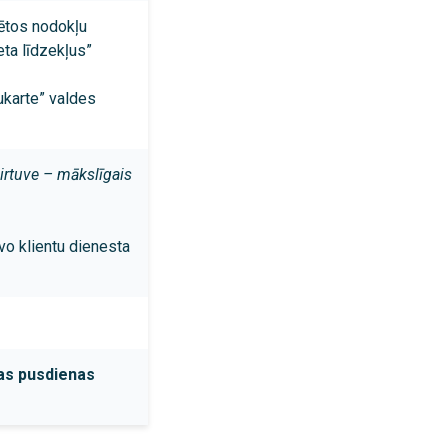
ētos nodokļu
eta līdzekļus”
karte” valdes
irtuve – mākslīgais
vo klientu dienesta
as pusdienas