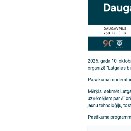
2025. gada 10. oktob
organizē “Latgales b
Pasākuma moderato
Mērķis: sekmēt Latga
uzņēmējiem par šī br
jaunu tehnoloģiju, to
Pasākuma programm