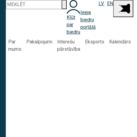
LV
EN
Ieeja
Kļūt
biedru
par
portālā
biedru
Par
Pakalpojumi
Interešu
Eksports
Kalendārs
mums
pārstāvība