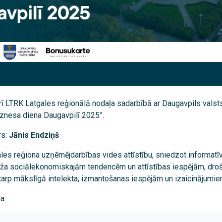
rī LTRK Latgales reģionālā nodaļa sadarbībā ar Daugavpils valst
iznesa diena Daugavpilī 2025”.
rs:
Jānis Endziņš
les reģiona uzņēmējdarbības vides attīstību, sniedzot informatīv
īža sociālekonomiskajām tendencēm un attīstības iespējām, dro
starp mākslīgā intelekta, izmantošanas iespējām un izaicinājumie
a: