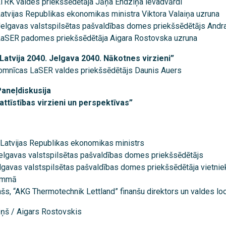
TRK valdes priekšsēdētāja Jāņa Endziņa ievadvārdi
atvijas Republikas ekonomikas ministra Viktora Valaiņa uzruna
elgavas valstspilsētas pašvaldības domes priekšsēdētājs Andr
aSER padomes priekšsēdētāja Aigara Rostovska uzruna
Latvija 2040. Jelgava 2040. Nākotnes virzieni”
omnīcas LaSER valdes priekšsēdētājs Daunis Auers
aneļdiskusija
attīstības virzieni un perspektīvas”
, Latvijas Republikas ekonomikas ministrs
Jelgavas valstspilsētas pašvaldības domes priekšsēdētājs
elgavas valstspilsētas pašvaldības domes priekšsēdētāja vietni
rammā
, “AKG Thermotechnik Lettland” finanšu direktors un valdes loc
ņš / Aigars Rostovskis