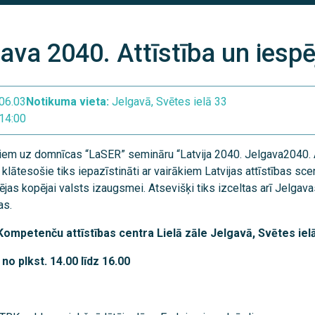
gava 2040. Attīstība un iesp
06.03
Notikuma vieta:
Jelgavā, Svētes ielā 33
14:00
em uz domnīcas “LaSER” semināru “Latvija 2040. Jelgava2040. A
lātesošie tiks iepazīstināti ar vairākiem Latvijas attīstības scen
jas kopējai valsts izaugsmei. Atsevišķi tiks izceltas arī Jelgava
as.
ompetenču attīstības centra
Lielā zāle Jelgavā, Svētes iel
no plkst. 14.00 līdz 16.00