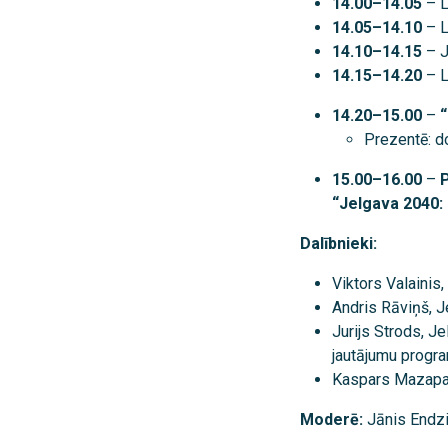
14.00–14.05
– L
14.05–14.10
– L
14.10–14.15
– J
14.15–14.20
– L
14.20–15.00
–
“
Prezentē: d
15.00–16.00
–
P
“Jelgava 2040: 
Dalībnieki:
Viktors Valainis
Andris Rāviņš, 
Jurijs Strods, J
jautājumu prog
Kaspars Mazapašs
Moderē:
Jānis Endzi