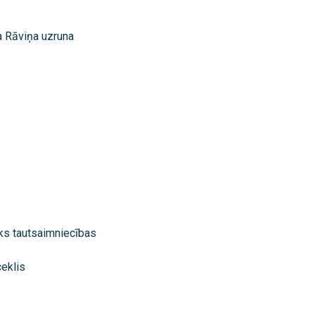
a Rāviņa uzruna
eks tautsaimniecības
eklis