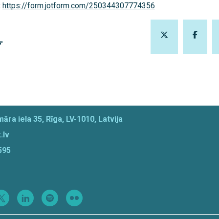
:
https://form.jotform.com/250344307774356
Ļ
āra iela 35, Rīga, LV-1010, Latvija
.lv
595