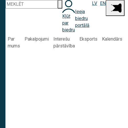
LV
EN
Ieeja
Kļūt
biedru
par
portālā
biedru
Par
Pakalpojumi
Interešu
Eksports
Kalendārs
mums
pārstāvība