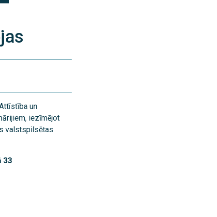
ējas
ttīstība un
ārijiem, iezīmējot
s valstspilsētas
ā 33