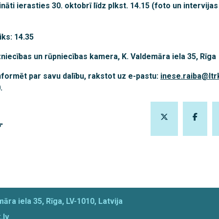
ināti ierasties 30. oktobrī līdz plkst. 14.15 (foto un intervija
iks: 14.35
dzniecības un rūpniecības kamera, K. Valdemāra iela 35, Rīga
formēt par savu dalību, rakstot uz e-pastu:
inese.raiba@ltrk
.
Ļ
āra iela 35, Rīga, LV-1010, Latvija
.lv