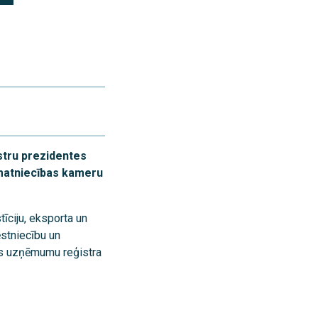
s
stru prezidentes
amatniecības kameru
tīciju, eksporta un
ēstniecību un
jas uzņēmumu reģistra