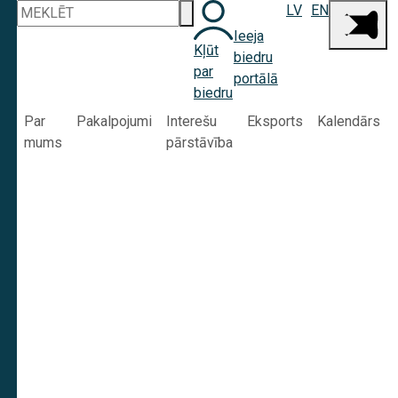
LV
EN
Ieeja
Kļūt
biedru
par
portālā
biedru
Par
Pakalpojumi
Interešu
Eksports
Kalendārs
mums
pārstāvība