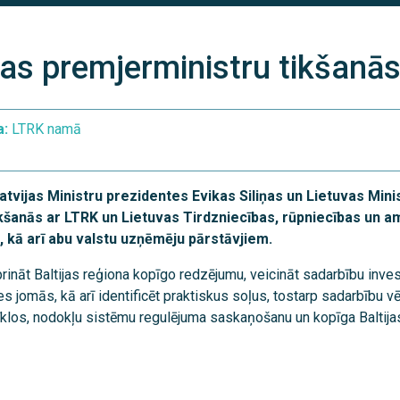
vas premjerministru tikšanā
a:
LTRK namā
tvijas Ministru prezidentes Evikas Siliņas un Lietuvas Mini
ikšanās ar LTRK un Lietuvas Tirdzniecības, rūpniecības un 
, kā arī abu valstu uzņēmēju pārstāvjiem.
prināt Baltijas reģiona kopīgo redzējumu, veicināt sadarbību inves
 jomās, kā arī identificēt praktiskus soļus, tostarp sadarbību v
 tīklos, nodokļu sistēmu regulējuma saskaņošanu un kopīga Balti