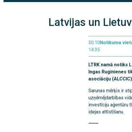
Latvijas un Lietu
30.10
Notikuma viet
14:35
LTRK namā notiks La
Ingas Ruginienes t
asociāciju (ALCCIC)
Sarunas mērķis ir sti
uzņēmējdarbības vides
investīciju aģentūru
idejas attīstīšanu.
⸻