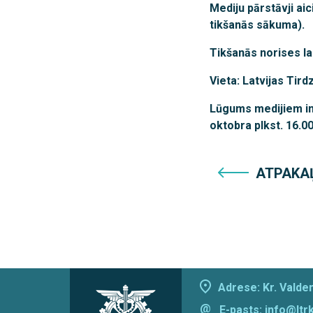
Mediju pārstāvji aic
tikšanās sākuma).
Tikšanās norises la
Vieta: Latvijas Tir
Lūgums medijiem in
oktobra plkst. 16.00
ATPAKA
Adrese: Kr. Valdem
@
E-pasts:
info@ltrk