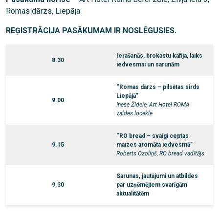
Romas dārzs, Liepāja
REĢISTRĀCIJA PASĀKUMAM IR NOSLĒGUSIES.
Ierašanās, brokastu kafija, laiks
8.30
iedvesmai un sarunām
“Romas dārzs – pilsētas sirds
Liepājā”
9.00
Inese Židele, Art Hotel ROMA
valdes locekle
“RO bread – svaigi ceptas
9.15
maizes aromāta iedvesmā”
Roberts Ozoliņš, RO bread vadītājs
Sarunas, jautājumi un atbildes
9.30
par uzņēmējiem svarīgām
aktualitātēm