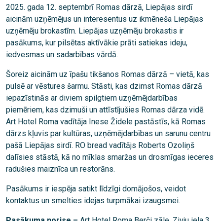
2025. gada 12. septembrī Romas dārzā, Liepājas sirdī
aicinām uzņēmējus un interesentus uz ikmēneša Liepājas
uzņēmēju brokastīm. Liepājas uzņēmēju brokastis ir
pasākums, kur pilsētas aktīvākie prāti satiekas ideju,
iedvesmas un sadarbības vārdā.
Šoreiz aicinām uz īpašu tikšanos Romas dārzā – vietā, kas
pulsē ar vēstures šarmu. Stāsti, kas dzimst Romas dārzā
iepazīstinās ar diviem spilgtiem uzņēmējdarbības
piemēriem, kas dzimuši un attīstījušies Romas dārza vidē.
Art Hotel Roma vadītāja Inese Židele pastāstīs, kā Romas
dārzs kļuvis par kultūras, uzņēmējdarbības un sarunu centru
pašā Liepājas sirdī. RO bread vadītājs Roberts Ozoliņš
dalīsies stāstā, kā no mīklas smaržas un drosmīgas ieceres
radušies maiznīca un restorāns.
Pasākums ir iespēja satikt līdzīgi domājošos, veidot
kontaktus un smelties idejas turpmākai izaugsmei.
Pasākuma norise –
Art Hotel Roma Berči zāle, Zivju iela 3,