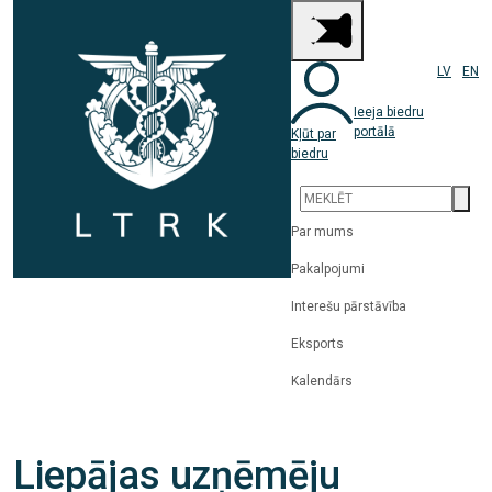
LV
EN
Ieeja biedru
portālā
Kļūt par
biedru
Par mums
Pakalpojumi
Interešu pārstāvība
Eksports
Kalendārs
Liepājas uzņēmēju