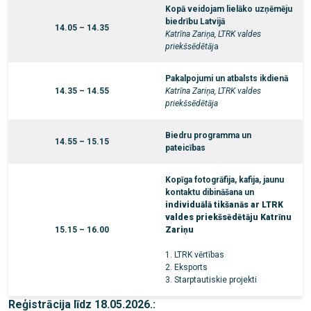
Kopā veidojam lielāko uzņēmēju
biedrību Latvijā
14.05 – 14.35
Katrīna Zariņa, LTRK valdes
priekšsēdētāj
a
Pakalpojumi un atbalsts ikdienā
14.35 – 14.55
Katrīna Zariņa, LTRK valdes
priekšsēdētāj
a
Biedru programma un
14.55 – 15.15
pateicības
Kopīga fotogrāfija, kafija, jaunu
kontaktu dibināšana un
individuālā tikšanās ar LTRK
valdes priekšsēdētāju Katrīnu
15.15 – 16.00
Zariņu
1. LTRK vērtības
2. Eksports
3. Starptautiskie projekti
Reģistrācija līdz 18.05.2026.: