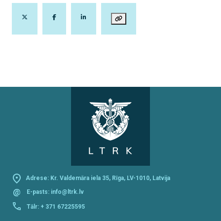
Adrese: Kr. Valdemāra iela 35, Rīga, LV-1010, Latvija
@
E-pasts:
info@ltrk.lv
Tālr:
+ 371 67225595