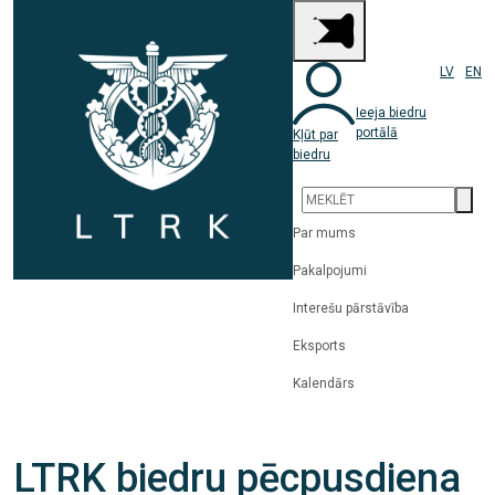
LV
EN
Ieeja biedru
portālā
Kļūt par
biedru
Par mums
Pakalpojumi
Interešu pārstāvība
Eksports
Kalendārs
LTRK biedru pēcpusdiena