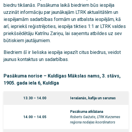
biedru tikšanās. Pasākuma laikā biedriem būs iespēja
uzzināt informāciju par jaunākajām LTRK aktualitātēm un
iespējamām sadarbības formām un atbalsta iespējām, kā
arī, iepriekš reģistrējoties, iespēja tikties 1:1 ar LTRK valdes
priekšsēdētāju Katrīnu Zariņu, lai saņemtu atbildes uz sev
būtiskiem jautājumiem.
Biedriem šī ir lieliska iespēja iepazīt citus biedrus, veidot
jaunus kontaktus un sadarbības.
Pasākuma norise – Kuldīgas Mākslas nams, 3. stāvs,
1905. gada iela 6, Kuldīga
13.30 – 14.00
Ierašanās, kafija un sarunas
Pasākuma atklāšana
14.00 – 14.05
Roberts Gaižutis, LTRK Kurzemes
reģiona nodaļas koordinators