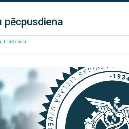
u pēcpusdiena
a:
LTRK namā