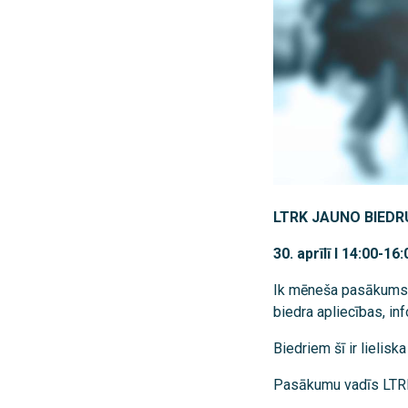
LTRK JAUNO BIEDR
30. aprīlī I 14:00-1
Ik mēneša pasākums, 
biedra apliecības, i
Biedriem šī ir lielisk
Pasākumu vadīs LTRK 