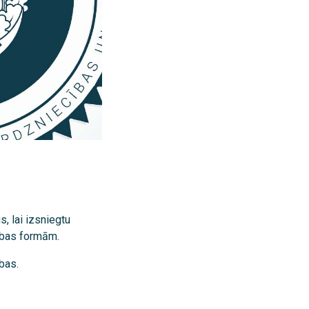
, lai izsniegtu
ības formām.
ības.