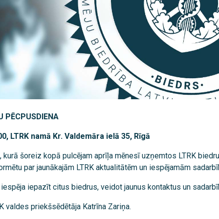
U PĒCPUSDIENA
6:00, LTRK namā Kr. Valdemāra ielā 35, Rīgā
kurā šoreiz kopā pulcējam aprīļa mēnesī uzņemtos LTRK biedrus
nformētu par jaunākajām LTRK aktualitātēm un iespējamām sadarb
a iespēja iepazīt citus biedrus, veidot jaunus kontaktus un sadarb
valdes priekšsēdētāja Katrīna Zariņa.