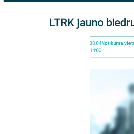
LTRK jauno biedr
30.04
Notikuma viet
14:00