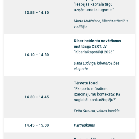
“Iespējas kapitāla tirgū
uzņēmuma izaugsmei”
13.55 – 14.10
Marta Muižniece, Klientu attiecību
vadītāja
Kiberincidentu novēršanas
institūcija
CERT.LV
“Kiberlaikapstākļi 2025”
14.10 – 14.30
Dana Ludviga, kiberdrošības
eksperte
Tērvete food
“Eksports mūsdienu
izaicinājumu kontekstā: Kā
14.30 – 14.45
saglabāt konkurētspēju?”
Evita Štrausa, valdes locekle
14.45 – 15.00
Pārtraukums