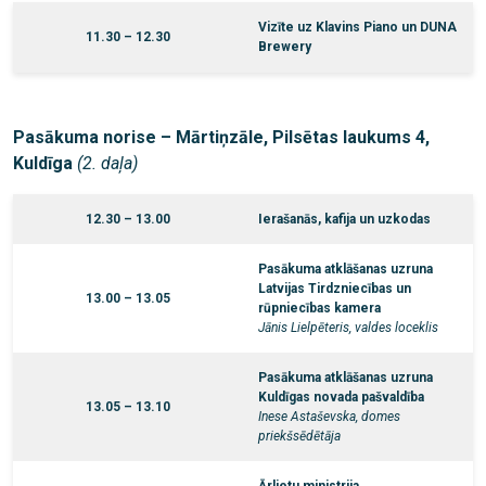
Vizīte uz
Klavins Piano un DUNA
11.30 – 12.30
Brewery
Pasākuma norise – Mārtiņzāle, Pilsētas laukums 4,
Kuldīga
(2. daļa)
12.30 – 13.00
Ierašanās, kafija un uzkodas
Pasākuma atklāšanas uzruna
Latvijas Tirdzniecības un
13.00 – 13.05
rūpniecības kamera
Jānis Lielpēteris, valdes loceklis
Pasākuma atklāšanas uzruna
Kuldīgas novada pašvaldība
13.05 – 13.10
Inese Astaševska, domes
priekšsēdētāja