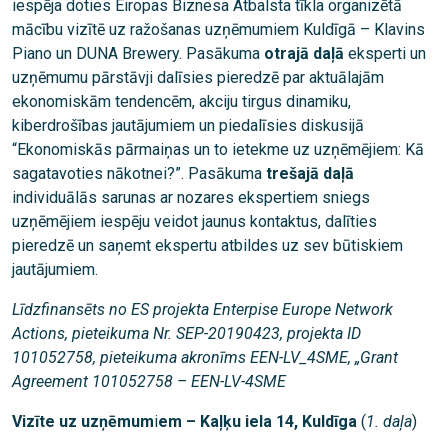
iespēja doties Eiropas Biznesa Atbalsta tīkla organizētā
mācību vizītē uz ražošanas uzņēmumiem Kuldīgā – Klavins
Piano un DUNA Brewery. Pasākuma
otrajā daļā
eksperti un
uzņēmumu pārstāvji dalīsies pieredzē par aktuālajām
ekonomiskām tendencēm, akciju tirgus dinamiku,
kiberdrošības jautājumiem un piedalīsies diskusijā
“Ekonomiskās pārmaiņas un to ietekme uz uzņēmējiem: Kā
sagatavoties nākotnei?”. Pasākuma
trešajā daļā
individuālās sarunas
ar nozares ekspertiem sniegs
uzņēmējiem iespēju veidot jaunus kontaktus, dalīties
pieredzē un saņemt ekspertu atbildes uz sev būtiskiem
jautājumiem.
Līdzfinansēts no ES projekta Enterpise Europe Network
Actions, pieteikuma Nr. SEP-20190423, projekta ID
101052758, pieteikuma akronīms EEN-LV_4SME, „Grant
Agreement 101052758 – EEN-LV-4SME
Vizīte uz uzņēmum
i
em – Kaļķu iela 14, Kuldīga
(
1. daļa
)