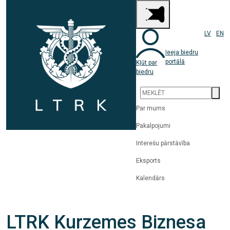
LV
EN
Ieeja biedru
portālā
Kļūt par
biedru
Par mums
Pakalpojumi
Interešu pārstāvība
Eksports
Kalendārs
LTRK Kurzemes Biznesa