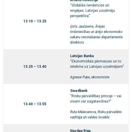
Ārlietu ministrija
“Globālās tendences un
iespējas: Latvijas uzņēmēju
perspektīva”
13.10 – 13.25
Ģirts Jaunzems, Ārējās
tirdzniecības un ārējo ekonomisko
sakaru veicināšanas departamenta
direktors
Latvijas Banka
“Ekonomiskās pārmaiņas un to
13.25 – 13.40
ietekme uz Latvijas uzņēmējiem”
Agnese Puķe, ekonomiste
Swedbank
“Risku pārvaldības principi – vai
visam var sagatavoties?”
13.40 – 13.55
Ruta Malacanova, Risku pārvaldes
vadītāja un valdes locekle
Nasdaq Riga