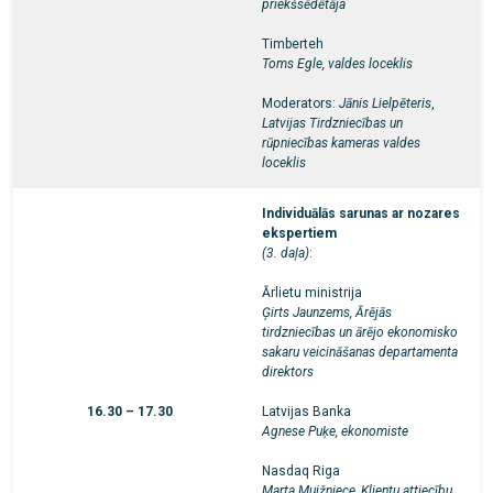
priekšsēdētāja
Timberteh
Toms Egle, valdes loceklis
Moderators:
Jānis Lielpēteris
,
Latvijas Tirdzniecības un
rūpniecības kameras valdes
loceklis
Individuālās sarunas ar nozares
ekspertiem
(3. daļa)
:
Ārlietu ministrija
Ģirts Jaunzems, Ārējās
tirdzniecības un ārējo ekonomisko
sakaru veicināšanas departamenta
direktors
16.30 – 17.30
Latvijas Banka
Agnese Puķe, ekonomiste
Nasdaq Riga
Marta Muižniece, Klientu attiecību