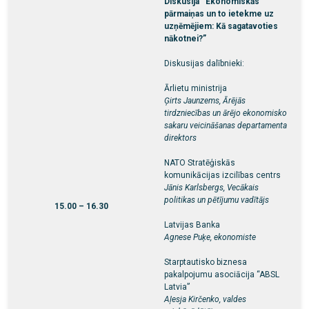
Diskusija “Ekonomiskās
pārmaiņas un to ietekme uz
uzņēmējiem: Kā sagatavoties
nākotnei?”
Diskusijas dalībnieki:
Ārlietu ministrija
Ģirts Jaunzems, Ārējās
tirdzniecības un ārējo ekonomisko
sakaru veicināšanas departamenta
direktors
NATO Stratēģiskās
komunikācijas izcilības centrs
Jānis Karlsbergs, Vecākais
politikas un pētījumu vadītājs
15.00 – 16.30
Latvijas Banka
Agnese Puķe, ekonomiste
Starptautisko biznesa
pakalpojumu asociācija “ABSL
Latvia”
Aļesja Kirčenko, valdes