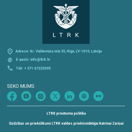
Adrese: Kr. Valdemāra iela 35, Rīga, LV-1010, Latvija
@
E-pasts:
info@ltrk.lv
Tālr:
+ 371 67225595
SEKO MUMS:
LTRK privātuma politika
Sūdzības un priekšlikumi LTRK valdes priekšsēdētājai Katrīnai Zariņai