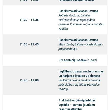
Pasākuma atklāšanas uzruna
Roberts Gaižutis, Latvijas
11.30 – 11.35
Tirdzniecības un rūpniecības
kameras Kurzemes reģiona nodaļas
vadītājs
Pasākuma atklāšanas uzruna
11.35 – 11.45
Māris Zusts,
Saldus novada domes
priekšsēdētājs
Prezentāciju sadaļa
(1. daļa)
Izglītības loma jauniešu prasmju
un karjeras izvēles veidošanā
11.45 – 12.00
Saulcerīte Levica
,
Saldus novada
pašvaldības Izglītības pārvaldes
vadītāja
Praktiskā uzņēmējdarbības
izglītība – pamats jauniešu
prasmju attīstībai