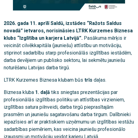
2026. gada 11. aprīlī Saldū, izstādes “Ražots Saldus
novadā” ietvaros, norisināsies LTRK Kurzemes Biznesa
klubs “Izglītība un karjera Latvijā”.
Pasākuma mērķis ir
veicināt cilvēkkapitāla (jauniešu) attīstību un motivāciju,
stiprinot sadarbību starp profesionālās izglītības iestādēm,
darba devējiem un publisko sektoru, lai sekmētu jauniešu
noturēšanu Latvijas darba tirgū.
LTRK Kurzemes Biznesa klubam būs
trīs
daļas.
Biznesa kluba
1. daļā
tiks sniegtas prezentācijas par
profesionālās izglītības politiku un attīstības virzieniem,
izglītības satura pilnveidi, darba tirgū pieprasītajām
prasmēm un jauniešu sagatavošanu darba tirgum. Dalībnieki
iepazīsies arī ar praktiskiem uzņēmumu un izglītības iestāžu
sadarbības piemēriem, kas veicina jauniešu profesionālo
izaugsmi un motivāciju veidot karjeru Latvijā.