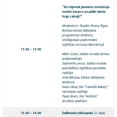
“Kā stiprināt jauniešu motivāciju
veidot karjeru un palikt darba
tirgū Latvijā?”
Moderators: Klaudio Rivera, Rīgas
Biznesa skolas Bakalaura
programmas direktors,
stratēģiskais padomnieks
Izglītības inovāciju laboratorijā
13.50 – 15.00
Māris Zusts,
Saldus novada domes
priekšsēdētājs
Saulcerīte Levica
,
Saldus novada
pašvaldības Izglītības pārvaldes
vadītāja
Iveta Bērziņa, Saldus tehnikuma
direktore
Inese Vārna, SIA “Cannelle Bakery”
ražošanas vadītāja
Pauls Bračs, SIA “Hollistic”
drošības analītiķis
15.00 – 16.00
Dalībnieku tīklošanās
(3. daļa)