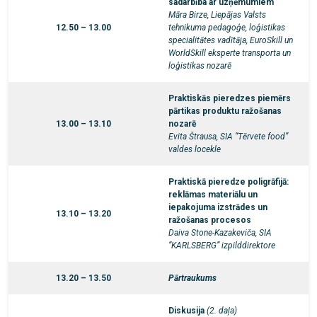
sadarbība ar uzņēmumiem
Māra Birze, Liepājas Valsts
12.50 – 13.00
tehnikuma pedagoģe, loģistikas
specialitātes vadītāja, EuroSkill un
WorldSkill eksperte transporta un
loģistikas nozarē
Praktiskās pieredzes piemērs
pārtikas produktu ražošanas
13.00 – 13.10
nozarē
Evita Štrausa, SIA “Tērvete food”
valdes locekle
Praktiskā pieredze poligrāfijā:
reklāmas materiālu un
iepakojuma izstrādes un
13.10 – 13.20
ražošanas procesos
Daiva Stone-Kazakeviča, SIA
“KARLSBERG” izpilddirektore
13.20 – 13.50
Pārtraukums
Diskusija
(2. daļa)