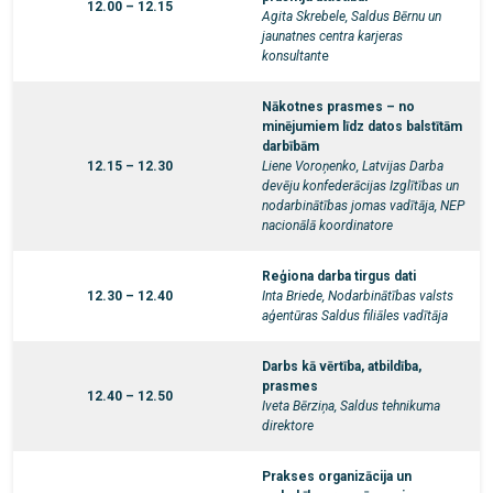
12.00 – 12.15
Agita Skrebele, Saldus Bērnu un
jaunatnes centra karjeras
konsultant
e
Nākotnes prasmes – no
minējumiem līdz datos balstītām
darbībām
12.15 – 12.30
Liene Voroņenko, Latvijas Darba
devēju konfederācijas Izglītības un
nodarbinātības jomas vadītāja, NEP
nacionālā koordinatore
Reģiona darba tirgus dati
12.30 – 12.40
Inta Briede, Nodarbinātības valsts
aģentūras Saldus filiāles vadītāja
Darbs kā vērtība, atbildība,
prasmes
12.40 – 12.50
Iveta Bērziņa, Saldus tehnikuma
direktore
Prakses organizācija un