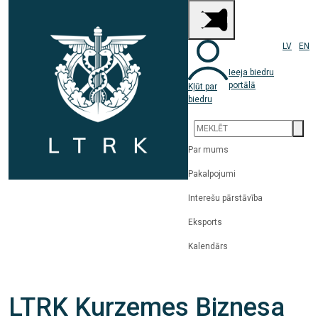
LV
EN
Ieeja biedru
portālā
Kļūt par
biedru
Par mums
Pakalpojumi
Interešu pārstāvība
Eksports
Kalendārs
LTRK Kurzemes Biznesa