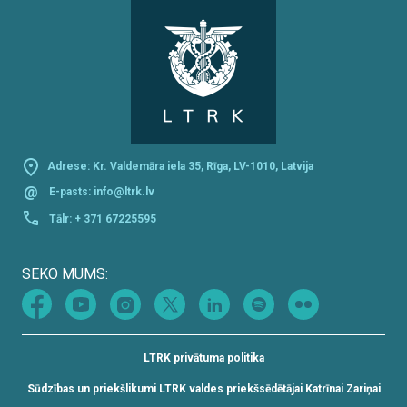
Adrese: Kr. Valdemāra iela 35, Rīga, LV-1010, Latvija
@
E-pasts:
info@ltrk.lv
Tālr:
+ 371 67225595
SEKO MUMS:
LTRK privātuma politika
Sūdzības un priekšlikumi LTRK valdes priekšsēdētājai Katrīnai Zariņai