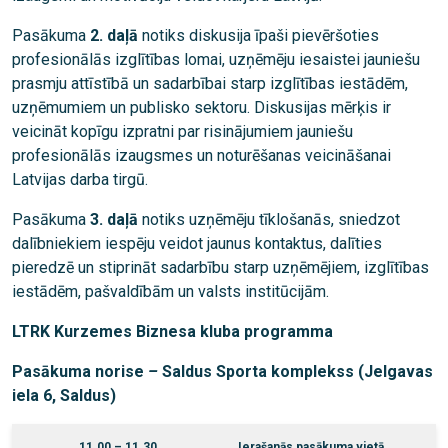
Pasākuma
2. daļā
notiks diskusija īpaši pievēršoties
profesionālās izglītības lomai, uzņēmēju iesaistei jauniešu
prasmju attīstībā un sadarbībai starp izglītības iestādēm,
uzņēmumiem un publisko sektoru. Diskusijas mērķis ir
veicināt kopīgu izpratni par risinājumiem jauniešu
profesionālās izaugsmes un noturēšanas veicināšanai
Latvijas darba tirgū.
Pasākuma
3. daļā
notiks uzņēmēju tīklošanās, sniedzot
dalībniekiem iespēju veidot jaunus kontaktus, dalīties
pieredzē un stiprināt sadarbību starp uzņēmējiem, izglītības
iestādēm, pašvaldībām un valsts institūcijām.
LTRK Kurzemes Biznesa kluba programma
Pasākuma norise
–
Saldus Sporta komplekss (Jelgavas
iela 6, Saldus)
11.00 – 11.30
Ierašanās pasākuma vietā