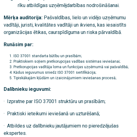
rīku atbildīgas uzņēmējdarbības nodrošināšanai.
Mērķa auditorija:
Pašvaldības, lielo un vidējo uzņēmumu
vadītāji, juristi, kvalitātes vadītāji un ikviens, kas iesaistīts
organizācijas ētikas, caurspīdīguma un riska pārvaldībā.
Runāsim par:
ISO 37001 standarta būtību un prasībām;
Praktiskiem soļiem pretkorupcijas vadības sistēmas ieviešanai;
Pretkorupcijas vadītāja loma un funkcijas uzņēmumā vai pašvaldībā;
Kādus ieguvumus sniedz ISO 37001 sertifikācija;
Tipiskākajām kļūdām un izaicinājumiem ieviešanas procesā;
Dalībnieku ieguvumi:
· Izpratne par ISO 37001 struktūru un prasībām;
· Praktiski ieteikumi ieviešanā un uzturēšanā;
· Atbildes uz dalībnieku jautājumiem no pieredzējušas
ekspertes.