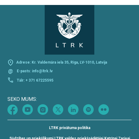
Adrese: Kr. Valdemāra iela 35, Rīga, LV-1010, Latvija
@
E-pasts:
info@ltrk.lv
Tālr:
+ 371 67225595
SEKO MUMS:
LTRK privātuma politika
Sūdzības un priekšlikumi LTRK valdes priekšsēdētājai Katrīnai Zariņai