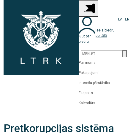
LV
EN
Ieeja biedru
portālā
Kļūt par
biedru
Par mums
Pakalpojumi
Interešu pārstāvība
Eksports
Kalendārs
Pretkorupcijas sistēma