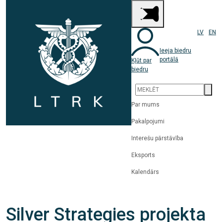
LV
EN
Ieeja biedru
portālā
Kļūt par
biedru
Par mums
Pakalpojumi
Interešu pārstāvība
Eksports
Kalendārs
Silver Strategies projekta