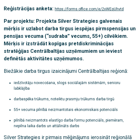
Reģistrācijas anketa:
https://forms.office.com/e/2xWEqUhvtd
Par projektu: Projekta Silver Strategies galvenais
mērķis ir uzlabot darba tirgus iespējas pirmspensijas un
pensijas vecuma (“sudraba” vecums, 55+) cilvēkiem.
Mērķis ir izstrādāt kopīgas pretdiskriminācijas
stratēģijas Centrālbaltijas uzņēmumiem un ieviest
definētās aktivitātes uzņēmumos.
Biežākie darba tirgus izaicinājumi Centrālbaltijas reģionā:
iedzīvotāju novecošana, slogs sociālajām sistēmām, senioru
labklājība
darbaspēka trūkums, noteiktu prasmju trūkums darba tirgū
55+ vecuma pilnībā neizmantotais ekonomiskais potenciāls
pilnībā neizmantots elastīgo darba formu potenciāls, piemēram,
nepilna laika darbs un attālināts darbs
Silver Strategies ir pirmais mēģinājums ierosināt reģionālā