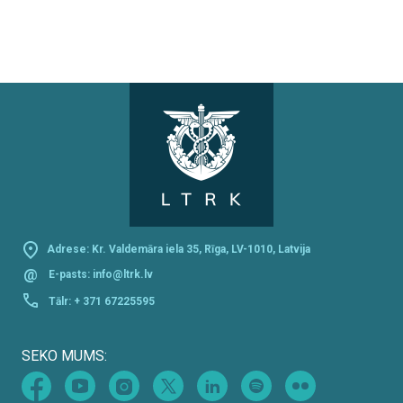
Adrese: Kr. Valdemāra iela 35, Rīga, LV-1010, Latvija
@
E-pasts:
info@ltrk.lv
Tālr:
+ 371 67225595
SEKO MUMS: