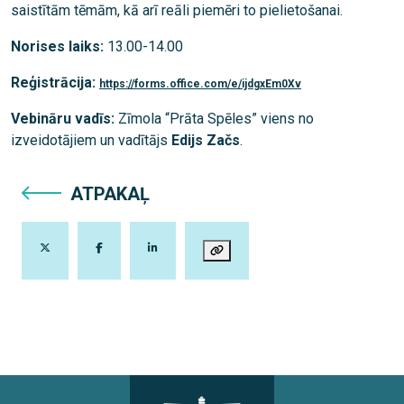
saistītām tēmām, kā arī reāli piemēri to pielietošanai.
Norises laiks:
13.00-14.00
Reģistrācija:
https://forms.office.com/e/ijdgxEm0Xv
Vebināru vadīs:
Zīmola “Prāta Spēles” viens no
izveidotājiem un vadītājs
Edijs Začs
.
ATPAKAĻ