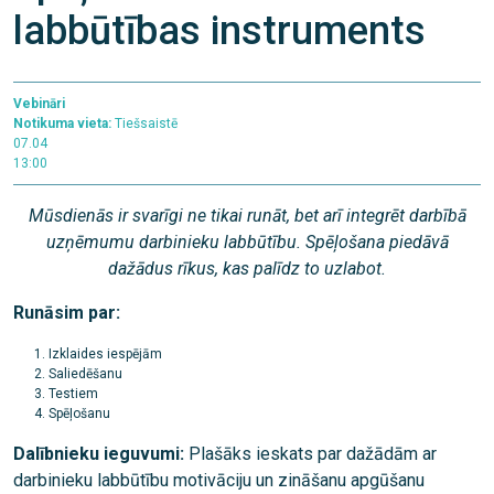
labbūtības instruments
Vebināri
Notikuma vieta:
Tiešsaistē
07.04
13:00
Mūsdienās ir svarīgi ne tikai runāt, bet arī integrēt darbībā
uzņēmumu darbinieku labbūtību. Spēļošana piedāvā
dažādus rīkus, kas palīdz to uzlabot.
Runāsim par:
Izklaides iespējām
Saliedēšanu
Testiem
Spēļošanu
Dalībnieku ieguvumi:
Plašāks ieskats par dažādām ar
darbinieku labbūtību motivāciju un zināšanu apgūšanu