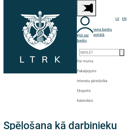
LV
EN
Ieeja biedru
portālā
Kļūt par
biedru
Par mums
Pakalpojumi
Interešu pārstāvība
Eksports
Kalendārs
Spēļošana kā darbinieku