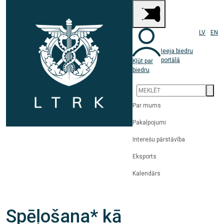
LV
EN
Ieeja biedru
portālā
Kļūt par
biedru
Par mums
Pakalpojumi
Interešu pārstāvība
Eksports
Kalendārs
Spēļošana* kā