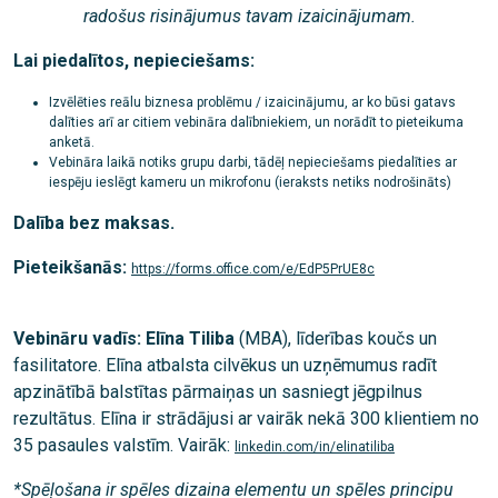
radošus risinājumus tavam izaicinājumam.
Lai piedalītos, nepieciešams:
Izvēlēties reālu biznesa problēmu / izaicinājumu, ar ko būsi gatavs
dalīties arī ar citiem vebināra dalībniekiem, un norādīt to pieteikuma
anketā.
Vebināra laikā notiks grupu darbi, tādēļ nepieciešams piedalīties ar
iespēju ieslēgt kameru un mikrofonu (ieraksts netiks nodrošināts)
Dalība bez maksas.
Pieteikšanās:
https://forms.office.com/e/EdP5PrUE8c
Vebināru vadīs: Elīna Tiliba
(MBA), līderības koučs un
fasilitatore. Elīna atbalsta cilvēkus un uzņēmumus radīt
apzinātībā balstītas pārmaiņas un sasniegt jēgpilnus
rezultātus. Elīna ir strādājusi ar vairāk nekā 300 klientiem no
35 pasaules valstīm. Vairāk:
linkedin.com/in/elinatiliba
*Spēļošana ir spēles dizaina elementu un spēles principu