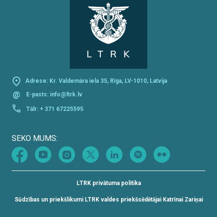
Adrese: Kr. Valdemāra iela 35, Rīga, LV-1010, Latvija
@
E-pasts:
info@ltrk.lv
Tālr:
+ 371 67225595
SEKO MUMS:
LTRK privātuma politika
Sūdzības un priekšlikumi LTRK valdes priekšsēdētājai Katrīnai Zariņai