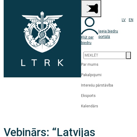
LV
EN
Ieeja biedru
portālā
Kļūt par
biedru
Par mums
Pakalpojumi
Interešu pārstāvība
Eksports
Kalendārs
Vebinārs: “Latvijas