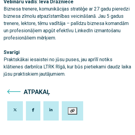
Vebināru vadīs
:
Ieva Drāzniece
Biznesa trenere, komunikācijas stratēģe ar 27 gadu pieredzi
biznesa zīmolu atpazīstamības veicināšanā. Jau 5 gadus
trenere, lektore, tēmu vadītāja – palīdzu biznesa komandām
un profesionāļiem apgūt efektīvu LinkedIn izmantošanu
profesionāliem mērķiem.
Svarīgi
Praktskākai iesaistei no jūsu puses, jau aprīlī notiks
klātienes darbnīca LTRK Rīgā, kur būs pietiekami daudz laika
jūsu praktiskiem jautājumiem.
ATPAKAĻ