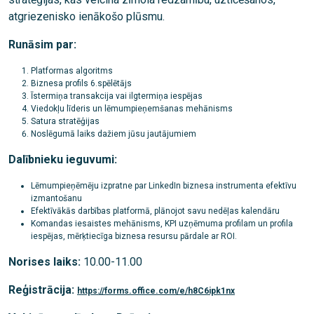
atgriezenisko ienākošo plūsmu.
Runāsim par:
Platformas algoritms
Biznesa profils 6.spēlētājs
Īstermiņa transakcija vai ilgtermiņa iespējas
Viedokļu līderis un lēmumpieņemšanas mehānisms
Satura stratēģijas
Noslēgumā laiks dažiem jūsu jautājumiem
Dalībnieku ieguvumi:
Lēmumpieņēmēju izpratne par LinkedIn biznesa instrumenta efektīvu
izmantošanu
Efektīvākās darbības platformā, plānojot savu nedēļas kalendāru
Komandas iesaistes mehānisms, KPI uzņēmuma profilam un profila
iespējas, mērķtiecīga biznesa resursu pārdale ar ROI.
Norises laiks:
10.00-11.00
Reģistrācija:
https://forms.office.com/e/h8C6ipk1nx