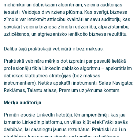
mehānikai un dabiskajam algoritmam, veicina auditorijas
iesaisti. Veidojas divvirziena plūsma. Kas svarīgi, biznesa
zīmols var ietekmēt attiecību kvalitāti ar savu auditoriju, kas
savukārt veicina biznesa zīmola redzamību, atpazīstamību,
uzticēšanos, un atgriezenisko ienākošo biznesa rezultātu.
Dalība šajā praktiskajā vebinārā ir bez maksas.
Praktiskā vebināra mērķis dot izpratni par pasaulē lielākā
profesionāļu tīkla LinkedIn dabisko algoritmu – apskatītisim
dabiskās klātbūtnes stratēģijas (bez maksas
instrumentiem). Netiks apskatīti instrumenti: Sales Navigator,
Reklāmas, Talantu atlase, Premium uzņēmuma kontam.
Mērķa auditorija
Primāri esošie LinkedIn lietotāji, lēmumpieņēmēji, kas jau
izmanto LinkedIn platformu, un vēlas kļūt efektīvāki savās
darbībās, lai sasniegtu jaunus rezultātus. Praktiski soļi un
stratēģijas, kas veicina zīmola redzamību, uzticēšanos,