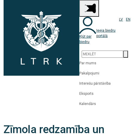
LV
EN
Ieeja biedru
portālā
Kļūt par
biedru
Par mums
Pakalpojumi
Interešu pārstāvība
Eksports
Kalendārs
Zīmola redzamība un