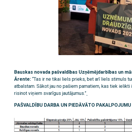
Bauskas novada pašvaldības Uzņēmējdarbības un mār
Ārente:
“Tas ir ne tikai liels prieks, bet arī liels stimul
atbalstam. Sākot jau no pašiem pamatiem, kas tiek ielikti 
risinot viņiem svarīgus jautājumus.”
PAŠVALDĪBU DARBA UN PIEDĀVĀTO PAKALPOJUMU