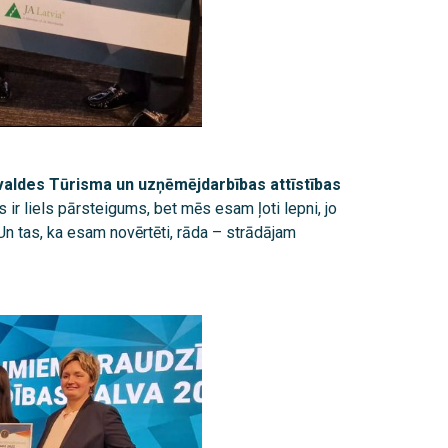
rvaldes Tūrisma un uzņēmējdarbības attīstības
 ir liels pārsteigums, bet mēs esam ļoti lepni, jo
Un tas, ka esam novērtēti, rāda – strādājam