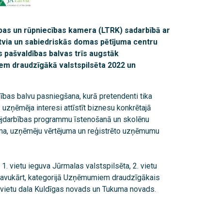
cības un rūpniecības kamera (LTRK) sadarbībā ar
tvia un sabiedriskās domas pētījuma centru
pašvaldības balvas trīs augstāk
m draudzīgākā valstspilsēta 2022 un
bas balvu pasniegšana, kurā pretendenti tika
 uzņēmēja interesi attīstīt biznesu konkrētajā
mējdarbības programmu īstenošanā un skolēnu
a, uzņēmēju vērtējuma un reģistrēto uzņēmumu
 vietu ieguva Jūrmalas valstspilsēta, 2. vietu
a. Savukārt, kategorijā Uzņēmumiem draudzīgākais
. vietu dala Kuldīgas novads un Tukuma novads.