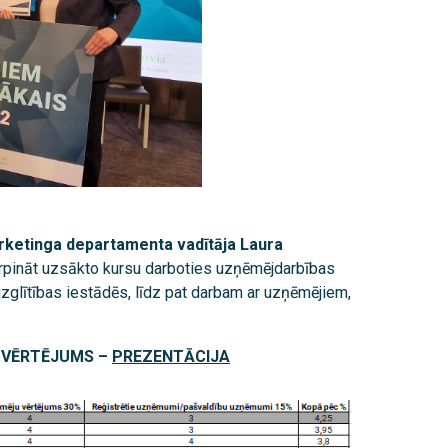
ketinga departamenta vadītāja Laura
s turpināt uzsākto kursu darboties uzņēmējdarbības
izglītības iestādēs, līdz pat darbam ar uzņēmējiem,
 VĒRTĒJUMS –
PREZENTĀCIJA