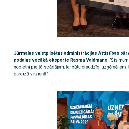
Jūrmalas valstpilsētas administrācijas Attīstības pā
nodaļas vecākā eksperte Rasma Valdmane
: “Šis mums
nopietni pie tā strādājam, lai būtu draudzīgi uzņēmējiem. 
pareizā virzienā.”