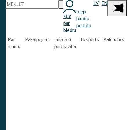
LV
EN
Ieeja
Kļūt
biedru
par
portālā
biedru
Par
Pakalpojumi
Interešu
Eksports
Kalendārs
mums
pārstāvība