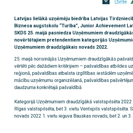
Latvijas lielākā uzņēmēju biedrība Latvijas Tirdznie
Biznesa augstskolu “Turība”, Junior Achievement La
SKDS 25. maijā pasniedza Uzņēmumiem draudzīgākās 
novērtētajiem pretendentiem kategorijās Uzņēmumie
Uzņēmumiem draudzīgākais novads 2022.
25. maijā norisinājās Uzņēmumiem draudzīgākās pašvaldī
vērtēti pēc dažādiem kritērijiem – pašvaldības atbildes uz
reģionā, pašvaldības atbalsta izglītības iestādēm uzņē
mācību uzņēmumu organizēšanā, pašvaldības pašvērtējum
daudzuma konkrētajā pašvaldībā.
Kategorijā Uzņēmumiem draudzīgākā valstspilsēta 2022 1.
Rīgas valstspilsēta, bet 3. vietu Ventspils valstspilsēt
novads 2022 1. vietu ieguva Bauskas novads, bet 2. un 3