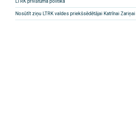
LTRK privātuma politika
Nosūtīt ziņu LTRK valdes priekšsēdētājai Katrīnai Zariņai