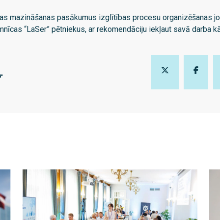
tijas mazināšanas pasākumus izglītības procesu organizēšanas j
cas “LaSer” pētniekus, ar rekomendāciju iekļaut savā darba kār
Ļ