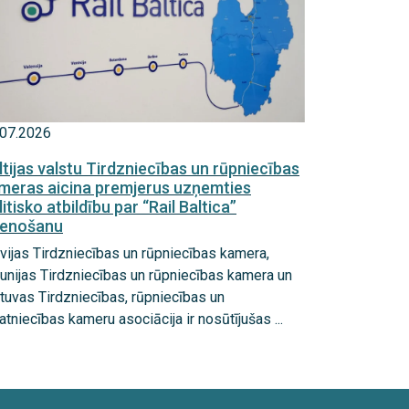
.07.2026
ltijas valstu Tirdzniecības un rūpniecības
meras aicina premjerus uzņemties
litisko atbildību par “Rail Baltica”
tenošanu
vijas Tirdzniecības un rūpniecības kamera,
unijas Tirdzniecības un rūpniecības kamera un
tuvas Tirdzniecības, rūpniecības un
tniecības kameru asociācija ir nosūtījušas ...