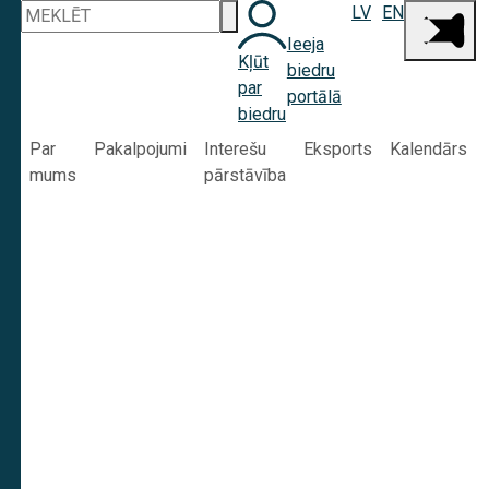
LV
EN
Ieeja
Kļūt
biedru
par
portālā
biedru
Par
Pakalpojumi
Interešu
Eksports
Kalendārs
mums
pārstāvība