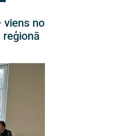
– viens no
 reģionā