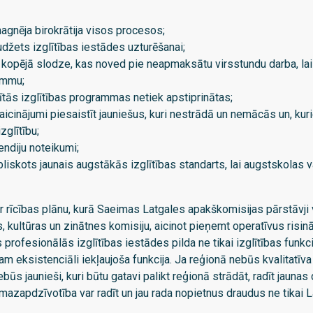
agnēja birokrātija visos procesos;
žets izglītības iestādes uzturēšanai;
opējā slodze, kas noved pie neapmaksātu virsstundu darba, lai
ammu;
tās izglītības programmas netiek apstiprinātas;
zaicinājumi piesaistīt jauniešus, kuri nestrādā un nemācās un, kur
zglītību;
endiju noteikumi;
bliskots jaunais augstākās izglītības standarts, lai augstskolas var
rīcības plānu, kurā Saeimas Latgales apakškomisijas pārstāvji 
, kultūras un zinātnes komisiju, aicinot pieņemt operatīvus risin
profesionālās izglītības iestādes pilda ne tikai izglītības funkcij
am eksistenciāli iekļaujoša funkcija. Ja reģionā nebūs kvalitatīv
nebūs jaunieši, kuri būtu gatavi palikt reģionā strādāt, radīt jaunas
 mazapdzīvotība var radīt un jau rada nopietnus draudus ne tikai L