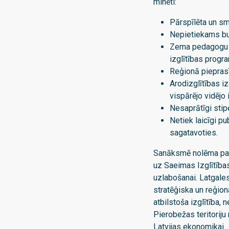
minēti:
Pārspīlēta un sm
Nepietiekams bud
Zema pedagogu k
izglītības progr
Reģionā pieprasī
Arodizglītības i
vispārējo vidējo i
Nesaprātīgi stip
Netiek laicīgi pu
sagatavoties.
Sanāksmē nolēma par 
uz Saeimas Izglītības
uzlabošanai. Latgales 
stratēģiska un reģion
atbilstoša izglītība, 
Pierobežas teritoriju
Latvijas ekonomikai.