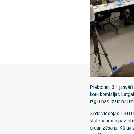
Piektdien, 31. janvā
lietu komisijas Latga
izglītības izaicināju
Sēdē viesojās LBTU 
klātesošos iepazīsti
organizēšanu. Kā galve