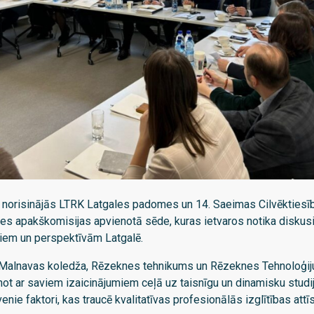
rī, norisinājās LTRK Latgales padomes un 14. Saeimas Cilvēktiesī
les apakškomisijas apvienotā sēde, kuras ietvaros notika diskus
miem un perspektīvām Latgalē.
Malnavas koledža, Rēzeknes tehnikums un Rēzeknes Tehnoloģiju
not ar saviem izaicinājumiem ceļā uz taisnīgu un dinamisku studi
nie faktori, kas traucē kvalitatīvas profesionālās izglītības attīs