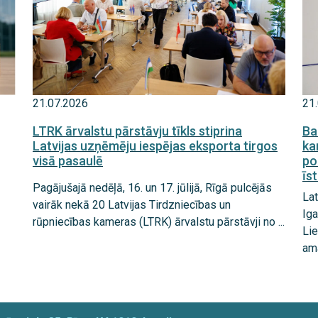
21
21.07.2026
Ba
LTRK ārvalstu pārstāvju tīkls stiprina
ka
Latvijas uzņēmēju iespējas eksporta tirgos
po
visā pasaulē
īs
Pagājušajā nedēļā, 16. un 17. jūlijā, Rīgā pulcējās
Lat
vairāk nekā 20 Latvijas Tirdzniecības un
Iga
rūpniecības kameras (LTRK) ārvalstu pārstāvji no ...
Lie
ama