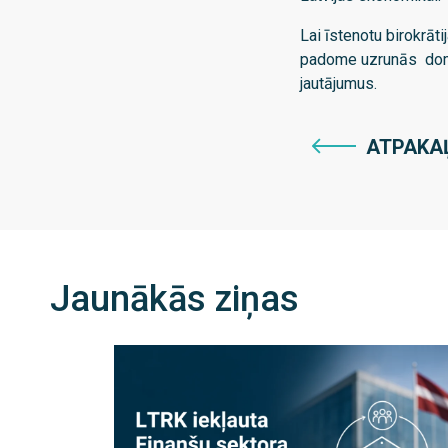
Lai īstenotu birokrā
padome uzrunās domnī
jautājumus.
ATPAKA
Jaunākās ziņas