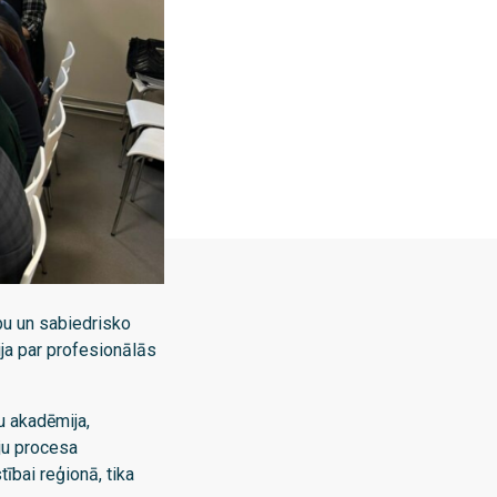
bu un sabiedrisko
ija par profesionālās
 akadēmija,
ju procesa
tībai reģionā, tika