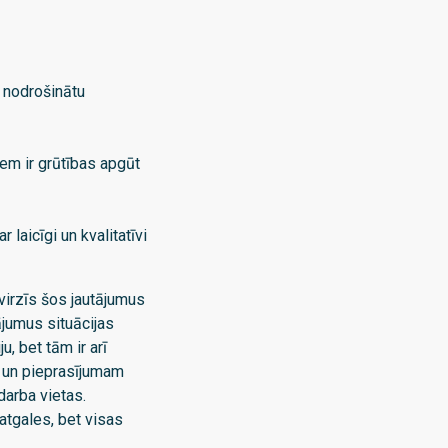
 nodrošinātu
iem ir grūtības apgūt
 laicīgi un kvalitatīvi
virzīs šos jautājumus
ājumus situācijas
u, bet tām ir arī
a un pieprasījumam
 darba vietas.
atgales, bet visas