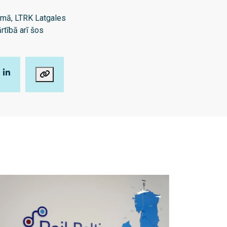
omā, LTRK Latgales
tībā arī šos