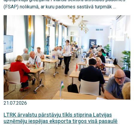
(FSAP) nolikumā, ar kuru padomes sastāvā turpmāk ...
21.07.2026
LTRK ārvalstu pārstāvju tīkls stiprina Latvijas
uzņēmēju iespējas eksporta tirgos visā pasaulē