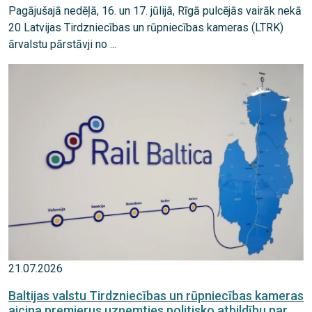
Pagājušajā nedēļā, 16. un 17. jūlijā, Rīgā pulcējās vairāk nekā
20 Latvijas Tirdzniecības un rūpniecības kameras (LTRK)
ārvalstu pārstāvji no ...
21.07.2026
Baltijas valstu Tirdzniecības un rūpniecības kameras
aicina premjerus uzņemties politisko atbildību par