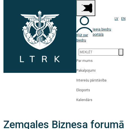
LV
EN
Ieeja biedru
portālā
Kļūt par
biedru
Par mums
Pakalpojumi
Interešu pārstāvība
Eksports
Kalendārs
Zemgales Biznesa forumā