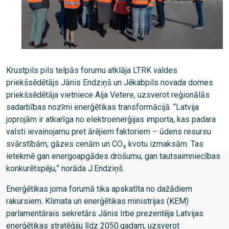
Krustpils pils telpās forumu atklāja LTRK valdes
priekšsēdētājs Jānis Endziņš un Jēkabpils novada domes
priekšsēdētāja vietniece Aija Vetere, uzsverot reģionālās
sadarbības nozīmi enerģētikas transformācijā. “Latvija
joprojām ir atkarīga no elektroenerģijas importa, kas padara
valsti ievainojamu pret ārējiem faktoriem – ūdens resursu
svārstībām, gāzes cenām un CO₂ kvotu izmaksām. Tas
ietekmē gan energoapgādes drošumu, gan tautsaimniecības
konkurētspēju,” norāda J.Endziņš.
Enerģētikas joma forumā tika apskatīta no dažādiem
rakursiem. Klimata un enerģētikas ministrijas (KEM)
parlamentārais sekretārs Jānis Irbe prezentēja Latvijas
enerģētikas stratēģiju līdz 2050.gadam, uzsverot