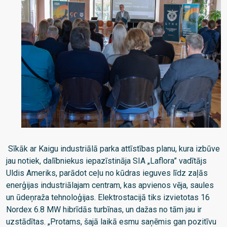
Sīkāk ar Kaigu industriālā parka attīstības planu, kura izbūve
jau notiek, dalībniekus iepazīstināja SIA „Laflora” vadītājs
Uldis Ameriks, parādot ceļu no kūdras ieguves līdz zaļās
enerģijas industriālajam centram, kas apvienos vēja, saules
un ūdeņraža tehnoloģijas. Elektrostacijā tiks izvietotas 16
Nordex 6.8 MW hibrīdās turbīnas, un dažas no tām jau ir
uzstādītas. „Protams, šajā laikā esmu saņēmis gan pozitīvu