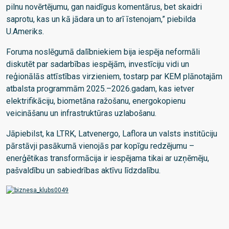
pilnu novērtējumu, gan naidīgus komentārus, bet skaidri
saprotu, kas un kā jādara un to arī īstenojam,” piebilda
U.Ameriks.
Foruma noslēgumā dalībniekiem bija iespēja neformāli
diskutēt par sadarbības iespējām, investīciju vidi un
reģionālās attīstības virzieniem, tostarp par KEM plānotajām
atbalsta programmām 2025.–2026.gadam, kas ietver
elektrifikāciju, biometāna ražošanu, energokopienu
veicināšanu un infrastruktūras uzlabošanu.
Jāpiebilst, ka LTRK, Latvenergo, Laflora un valsts institūciju
pārstāvji pasākumā vienojās par kopīgu redzējumu –
enerģētikas transformācija ir iespējama tikai ar uzņēmēju,
pašvaldību un sabiedrības aktīvu līdzdalību.