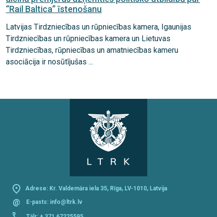
“Rail Baltica” īstenošanu
Latvijas Tirdzniecības un rūpniecības kamera, Igaunijas
Tirdzniecības un rūpniecības kamera un Lietuvas
Tirdzniecības, rūpniecības un amatniecības kameru
asociācija ir nosūtījušas ...
Adrese: Kr. Valdemāra iela 35, Rīga, LV-1010, Latvija
@
E-pasts:
info@ltrk.lv
Tālr:
+ 371 67225595