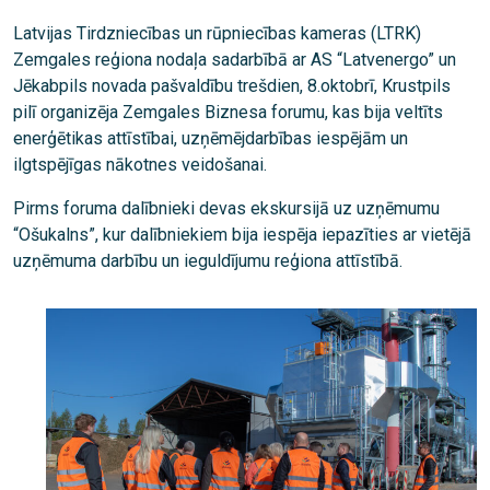
Latvijas Tirdzniecības un rūpniecības kameras (LTRK)
Zemgales reģiona nodaļa sadarbībā ar AS “Latvenergo” un
Jēkabpils novada pašvaldību trešdien, 8.oktobrī, Krustpils
pilī organizēja Zemgales Biznesa forumu, kas bija veltīts
enerģētikas attīstībai, uzņēmējdarbības iespējām un
ilgtspējīgas nākotnes veidošanai.
Pirms foruma dalībnieki devas ekskursijā uz uzņēmumu
“Ošukalns”, kur dalībniekiem bija iespēja iepazīties ar vietējā
uzņēmuma darbību un ieguldījumu reģiona attīstībā.