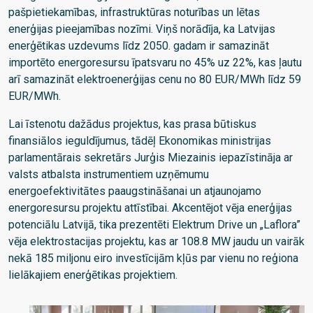
pašpietiekamības, infrastruktūras noturības un lētas
enerģijas pieejamības nozīmi. Viņš norādīja, ka Latvijas
enerģētikas uzdevums līdz 2050. gadam ir samazināt
importēto energoresursu īpatsvaru no 45% uz 22%, kas ļautu
arī samazināt elektroenerģijas cenu no 80 EUR/MWh līdz 59
EUR/MWh.
Lai īstenotu dažādus projektus, kas prasa būtiskus
finansiālos ieguldījumus, tādēļ Ekonomikas ministrijas
parlamentārais sekretārs Jurģis Miezainis iepazīstināja ar
valsts atbalsta instrumentiem uzņēmumu
energoefektivitātes paaugstināšanai un atjaunojamo
energoresursu projektu attīstībai. Akcentējot vēja enerģijas
potenciālu Latvijā, tika prezentēti Elektrum Drive un „Laflora”
vēja elektrostacijas projektu, kas ar 108.8 MW jaudu un vairāk
nekā 185 miljonu eiro investīcijām kļūs par vienu no reģiona
lielākajiem enerģētikas projektiem.