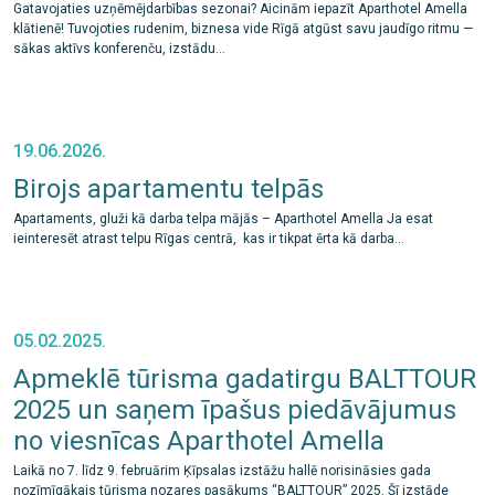
Gatavojaties uzņēmējdarbības sezonai? Aicinām iepazīt Aparthotel Amella
klātienē! Tuvojoties rudenim, biznesa vide Rīgā atgūst savu jaudīgo ritmu —
sākas aktīvs konferenču, izstādu...
19.06.2026.
Birojs apartamentu telpās
Apartaments, gluži kā darba telpa mājās – Aparthotel Amella Ja esat
ieinteresēt atrast telpu Rīgas centrā, kas ir tikpat ērta kā darba...
05.02.2025.
Apmeklē tūrisma gadatirgu BALTTOUR
2025 un saņem īpašus piedāvājumus
no viesnīcas Aparthotel Amella
Laikā no 7. līdz 9. februārim Ķīpsalas izstāžu hallē norisināsies gada
nozīmīgākais tūrisma nozares pasākums “BALTTOUR” 2025. Šī izstāde