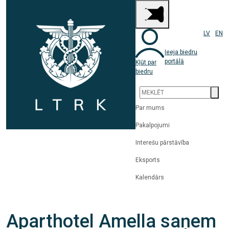
LV
EN
Ieeja biedru
portālā
Kļūt par
biedru
Par mums
Pakalpojumi
Interešu pārstāvība
Eksports
Kalendārs
Aparthotel Amella saņem