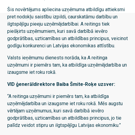
Šis novērtējums apliecina uzņēmuma atbildīgu attieksmi
pret nodokļu saistību izpildi, caurskatāmu darbību un
ilgtspējīgu pieeju uzņēmējdarbībai. A reitings tiek
piešķirts uzņēmumiem, kuri savā darbībā ievēro
godprātības, uzticamības un atbildības principus, veicinot
godīgu konkurenci un Latvijas ekonomikas attīstību.
Valsts ieņēmumu dienests norāda, ka A reitinga
uzņēmumi ir piemērs tam, ka atbildīga uzņēmējdarbība un
izaugsme iet roku rokā.
VID ģenerāldirektore Baiba Šmite-Roķe uzsver:
“A reitinga uzņēmumi ir piemērs tam, ka atbildīga
uzņēmējdarbība un izaugsme iet roku rokā. Mēs augstu
vērtējam uzņēmumus, kuri savā darbībā ievēro
godprātības, uzticamības un atbildības principus, jo tie
palīdz veidot stipru un ilgtspējīgu Latvijas ekonomiku.”