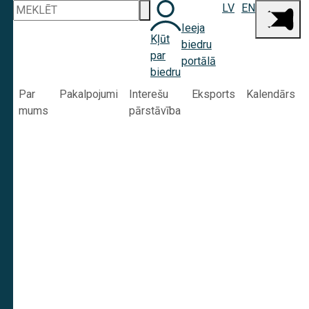
LV
EN
Ieeja
Kļūt
biedru
par
portālā
biedru
Par
Pakalpojumi
Interešu
Eksports
Kalendārs
mums
pārstāvība