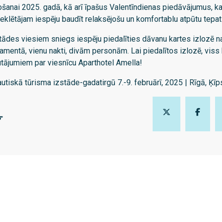
anai 2025. gadā, kā arī īpašus Valentīndienas piedāvājumus, ka
klētājam iespēju baudīt relaksējošu un komfortablu atpūtu tepat
tādes viesiem sniegs iespēju piedalīties dāvanu kartes izlozē 
amentā, vienu nakti, divām personām. Lai piedalītos izlozē, viss
utājumiem par viesnīcu Aparthotel Amella!
utiskā tūrisma izstāde-gadatirgū 7.-9. februārī, 2025 | Rīgā, Ķīp
Ļ