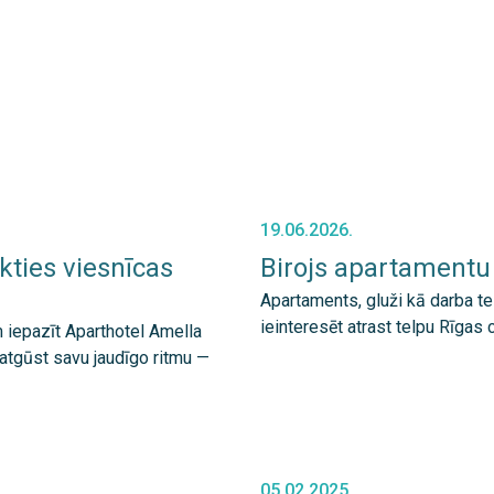
19.06.2026.
kties viesnīcas
Birojs apartamentu
Apartaments, gluži kā darba t
ieinteresēt atrast telpu Rīgas c
 iepazīt Aparthotel Amella
 atgūst savu jaudīgo ritmu —
05.02.2025.