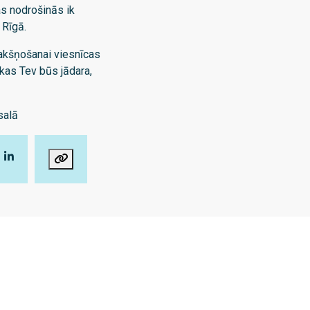
s nodrošinās ik
 Rīgā.
nakšņošanai viesnīcas
 kas Tev būs jādara,
salā