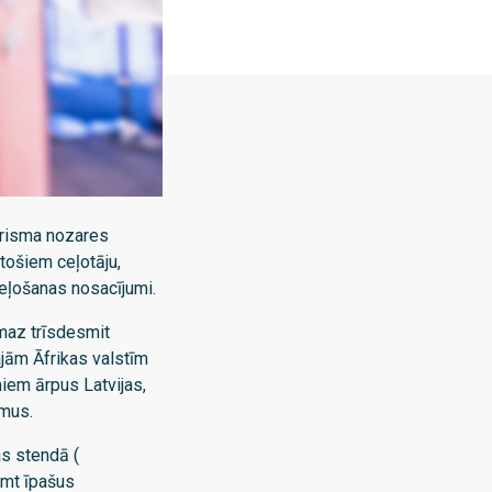
tūrisma nozares
tošiem ceļotāju,
ceļošanas nosacījumi.
smaz trīsdesmit
ajām Āfrikas valstīm
iem ārpus Latvijas,
umus.
as stendā (
emt īpašus