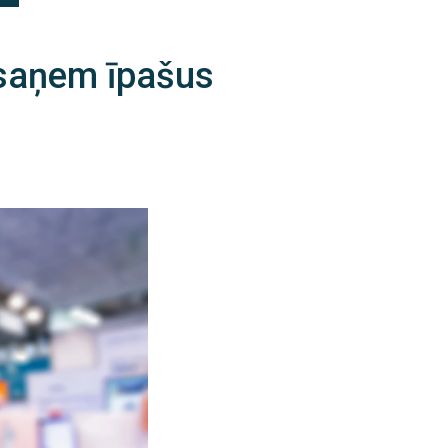
saņem īpašus