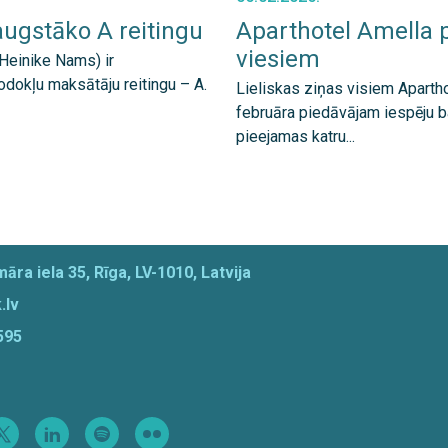
ugstāko A reitingu
Aparthotel Amella 
viesiem
 Heinike Nams) ir
okļu maksātāju reitingu – A.
Lieliskas ziņas visiem Aparth
februāra piedāvājam iespēju b
pieejamas katru...
āra iela 35, Rīga, LV-1010, Latvija
.lv
595