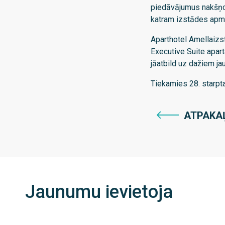
piedāvājumus nakšņoš
katram izstādes apme
Aparthotel Amellaizs
Executive Suite apart
jāatbild uz dažiem ja
Tiekamies 28. starpta
ATPAKA
Jaunumu ievietoja