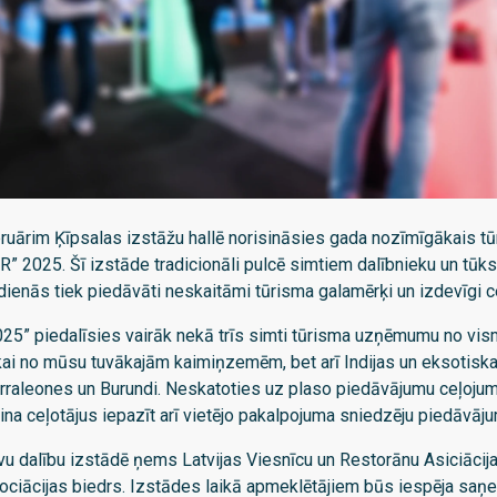
ebruārim Ķīpsalas izstāžu hallē norisināsies gada nozīmīgākais 
2025. Šī izstāde tradicionāli pulcē simtiem dalībnieku un tūks
dienās tiek piedāvāti neskaitāmi tūrisma galamērķi un izdevīgi 
2025” piedalīsies vairāk nekā trīs simti tūrisma uzņēmumu no vi
ikai no mūsu tuvākajām kaimiņzemēm, bet arī Indijas un eksotisk
erraleones un Burundi. Neskatoties uz plaso piedāvājumu ceļojum
ina ceļotājus iepazīt arī vietējo pakalpojuma sniedzēju piedāvāj
vu dalību izstādē ņems Latvijas Viesnīcu un Restorānu Asiciācij
ociācijas biedrs. Izstādes laikā apmeklētājiem būs iespēja saņ