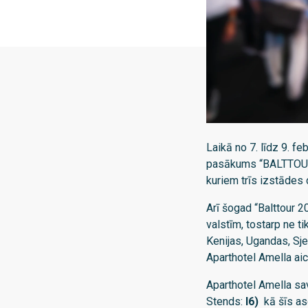
Laikā no 7. līdz 9. f
pasākums “BALTTOUR” 
kuriem trīs izstādes 
Arī šogad “Balttour 
valstīm, tostarp ne t
Kenijas, Ugandas, Sj
Aparthotel Amella aic
Aparthotel Amella sa
Stends:
I6)
kā šīs as