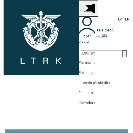
LV
EN
Ieeja biedru
portālā
Kļūt par
biedru
Par mums
Pakalpojumi
Interešu pārstāvība
Eksports
Kalendārs