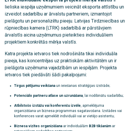
lieliska iespēja uzņēmumiem veicināt eksporta attīstību un
izveidot sadarbību ar ārvalstu partneriem, izmantojot
pielāgotu un personalizētu pieeju. Latvijas Tirdzniecības un
rūpniecības kamera (LTRK) sadarbībā ar pārstāvjiem
ārvalstīs aicina uzņēmumus pieteikties individuāliem
projektiem konkrētās mērķa valstīs.
Katra projekta ietvaros tiek nodrošināta tikai individuāla
pieeja, kas koncentrējas uz praktiskām aktivitātēm un ir
pielāgota uzņēmuma vajadzībām un iespējām. Projekta
ietvaros tiek piedāvāti šādi pakalpojumi:
Tirgus pētījumu veikšana
un ieiešanas stratēģijas izstrāde;
Potenciālo partneru atlase un uzrunāšana
, lai nodibinātu sadarbību;
Atbilstošo izstāžu vai konferenču izvēle
, apmeklējuma
organizēšana un biznesa programmas sagatavošana. Izstādes vai
konferences varat apmeklēt individuāli vai ar vietējo asistentu;
Biznesa vizītes organizēšana
ar individuālām
B2B tikšanām
ar