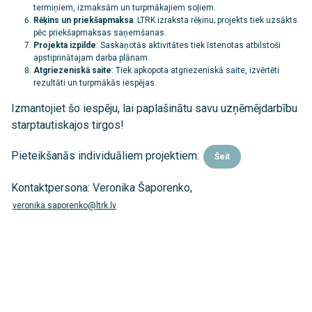
termiņiem, izmaksām un turpmākajiem soļiem.
Rēķins un priekšapmaksa
: LTRK izraksta rēķinu; projekts tiek uzsākts
pēc priekšapmaksas saņemšanas.
Projekta izpilde
: Saskaņotās aktivitātes tiek īstenotas atbilstoši
apstiprinātajam darba plānam.
Atgriezeniskā saite
: Tiek apkopota atgriezeniskā saite, izvērtēti
rezultāti un turpmākās iespējas.
Izmantojiet šo iespēju, lai paplašinātu savu uzņēmējdarbību
starptautiskajos tirgos!
Pieteikšanās individuāliem projektiem:
Šeit
Kontaktpersona: Veronika Šaporenko,
veronika.saporenko@ltrk.lv