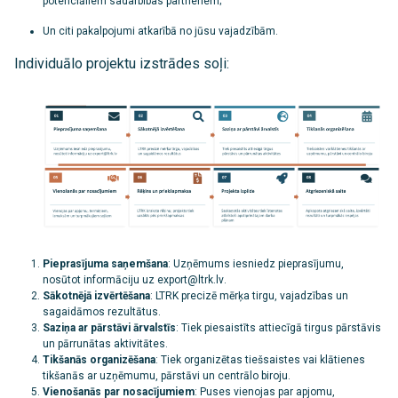
potenciāliem sadarbības partneriem;
Un citi pakalpojumi atkarībā no jūsu vajadzībām.
Individuālo projektu izstrādes soļi:
Pieprasījuma saņemšana
: Uzņēmums iesniedz pieprasījumu,
nosūtot informāciju uz
export@ltrk.lv
.
Sākotnējā izvērtēšana
: LTRK precizē mērķa tirgu, vajadzības un
sagaidāmos rezultātus.
Saziņa ar pārstāvi ārvalstīs
: Tiek piesaistīts attiecīgā tirgus pārstāvis
un pārrunātas aktivitātes.
Tikšanās organizēšana
: Tiek organizētas tiešsaistes vai klātienes
tikšanās ar uzņēmumu, pārstāvi un centrālo biroju.
Vienošanās par nosacījumiem
: Puses vienojas par apjomu,