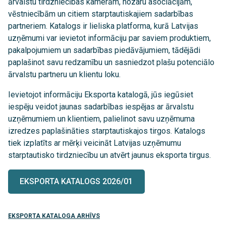
ārvalstu tirdzniecības kamerām, nozaru asociācijām,
vēstniecībām un citiem starptautiskajiem sadarbības
partneriem. Katalogs ir lieliska platforma, kurā Latvijas
uzņēmumi var ievietot informāciju par saviem produktiem,
pakalpojumiem un sadarbības piedāvājumiem, tādējādi
paplašinot savu redzamību un sasniedzot plašu potenciālo
ārvalstu partneru un klientu loku.
Ievietojot informāciju Eksporta katalogā, jūs iegūsiet
iespēju veidot jaunas sadarbības iespējas ar ārvalstu
uzņēmumiem un klientiem, palielinot savu uzņēmuma
izredzes paplašināties starptautiskajos tirgos. Katalogs
tiek izplatīts ar mērķi veicināt Latvijas uzņēmumu
starptautisko tirdzniecību un atvērt jaunus eksporta tirgus.
EKSPORTA KATALOGS 2026/01
EKSPORTA KATALOGA ARHĪVS