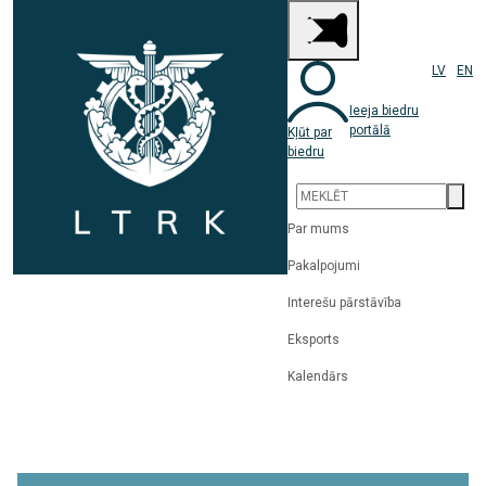
LV
EN
Ieeja biedru
portālā
Kļūt par
biedru
Par mums
Pakalpojumi
Interešu pārstāvība
Eksports
Kalendārs