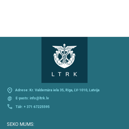
Adrese: Kr. Valdemāra iela 35, Rīga, LV-1010, Latvija
@
E-pasts:
info@ltrk.lv
Tālr:
+ 371 67225595
SEKO MUMS: