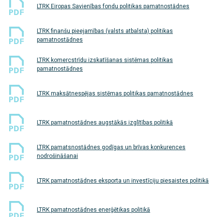
LTRK Eiropas Savienības fondu politikas pamatnostādnes
LTRK finanšu pieejamības (valsts atbalsta) politikas
pamatnostādnes
LTRK komercstrīdu izskatīšanas sistēmas politikas
pamatnostādnes
LTRK maksātnespējas sistēmas politikas pamatnostādnes
LTRK pamatnostādnes augstākās izglītības politikā
LTRK pamatsnostādnes godīgas un brīvas konkurences
nodrošināšanai
LTRK pamatnostādnes eksporta un investīciju piesaistes politikā
LTRK pamatnostādnes enerģētikas politikā