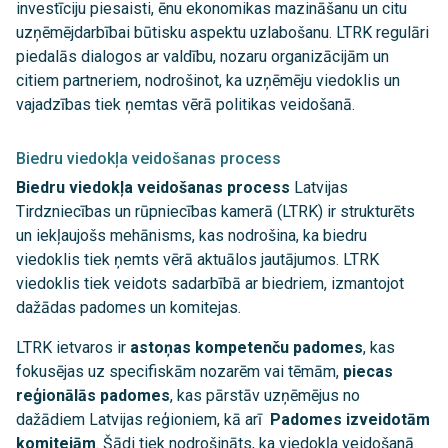
investīciju piesaisti, ēnu ekonomikas mazināšanu un citu
uzņēmējdarbībai būtisku aspektu uzlabošanu. LTRK regulāri
piedalās dialogos ar valdību, nozaru organizācijām un
citiem partneriem, nodrošinot, ka uzņēmēju viedoklis un
vajadzības tiek ņemtas vērā politikas veidošanā.
Biedru viedokļa veidošanas process
Biedru viedokļa veidošanas process
Latvijas
Tirdzniecības un rūpniecības kamerā (LTRK) ir strukturēts
un iekļaujošs mehānisms, kas nodrošina, ka biedru
viedoklis tiek ņemts vērā aktuālos jautājumos. LTRK
viedoklis tiek veidots sadarbībā ar biedriem, izmantojot
dažādas padomes un komitejas.
LTRK ietvaros ir
astoņas kompetenču padomes
, kas
fokusējas uz specifiskām nozarēm vai tēmām,
piecas
reģionālās padomes
, kas pārstāv uzņēmējus no
dažādiem Latvijas reģioniem, kā arī
Padomes izveidotām
komitejām
. Šādi tiek nodrošināts, ka viedokļa veidošanā