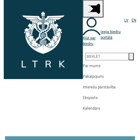
LV
EN
Ieeja biedru
portālā
Kļūt par
biedru
Par mums
Pakalpojumi
Interešu pārstāvība
Eksports
Kalendārs