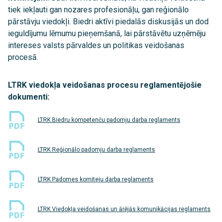
tiek iekļauti gan nozares profesionāļu, gan reģionālo
pārstāvju viedokļi. Biedri aktīvi piedalās diskusijās un dod
ieguldījumu lēmumu pieņemšanā, lai pārstāvētu uzņēmēju
intereses valsts pārvaldes un politikas veidošanas
procesā.
LTRK viedokļa veidošanas procesu reglamentējošie
dokumenti:
LTRK Biedru kompetenču padomju darba reglaments
LTRK Reģionālo padomju darba reglaments
LTRK Padomes komiteju darba reglaments
LTRK Viedokļa veidošanas un ārējās komunikācijas reglaments