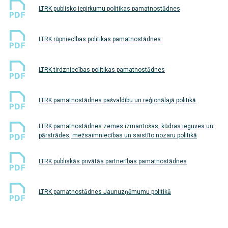
LTRK publisko iepirkumu politikas pamatnostādnes
LTRK rūpniecības politikas pamatnostādnes
LTRK tirdzniecības politikas pamatnostādnes
LTRK pamatnostādnes pašvaldību un reģionālajā politikā
LTRK pamatnostādnes zemes izmantošas, kūdras ieguves un
pārstrādes, mežsaimniecības un saistīto nozaru politikā
LTRK publiskās privātās partnerības pamatnostādnes
LTRK pamatnostādnes Jaunuzņēmumu politikā