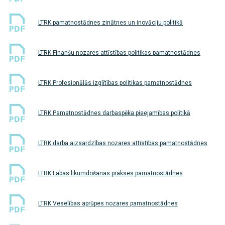
LTRK pamatnostādnes zinātnes un inovāciju politikā
LTRK Finanšu nozares attīstības politikas pamatnostādnes
LTRK Profesionālās izglītības politikas pamatnostādnes
LTRK Pamatnostādnes darbaspēka pieejamības politikā
LTRK darba aizsardzības nozares attīstības pamatnostādnes
LTRK Labas likumdošanas prakses pamatnostādnes
LTRK Veselības aprūpes nozares pamatnostādnes