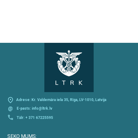
Adrese: Kr. Valdemāra iela 35, Rīga, LV-1010, Latvija
@
E-pasts:
info@ltrk.lv
Tālr:
+ 371 67225595
SEKO MUMS: